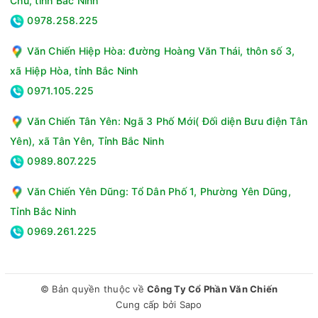
Chũ, tỉnh Bắc Ninh
0978.258.225
Văn Chiến Hiệp Hòa: đường Hoàng Văn Thái, thôn số 3,
xã Hiệp Hòa, tỉnh Bắc Ninh
0971.105.225
Văn Chiến Tân Yên: Ngã 3 Phố Mới( Đối diện Bưu điện Tân
Yên), xã Tân Yên, Tỉnh Bắc Ninh
0989.807.225
Văn Chiến Yên Dũng: Tổ Dân Phố 1, Phường Yên Dũng,
Tỉnh Bắc Ninh
0969.261.225
Ngoài ra, việc tích hợp nhiều chức năng trong cùng một sản
phẩm cũng giúp bạn giảm thiểu các đồ gia dụng trong bếp
© Bản quyền thuộc về
Công Ty Cổ Phần Văn Chiến
từ đó giúp căn bếp trở nên gọn gàng và ngăn nắp hơn.
Cung cấp bởi
Sapo