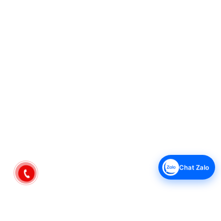
Trang bị động cơ DC hoạt động mạnh mẽ, bền bỉ
Động cơ DC trên máy xay Nagakawa giúp máy hoạt động
bền bỉ, êm ái cho phép bạn thỏa sức xay nhiều loại thực
phẩm từ thịt, rau củ đến đồ khô.
Chat Zalo