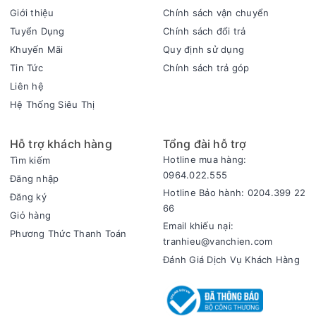
Giới thiệu
Chính sách vận chuyển
Tuyển Dụng
Chính sách đổi trả
Khuyến Mãi
Quy định sử dụng
Tin Tức
Chính sách trả góp
Liên hệ
4 mức độ xay đáp ứng mọi nhu cầu
Máy xay thịt có 4 mức độ xay từ nhỏ đến lớn để người dùng
Hệ Thống Siêu Thị
dễ dàng tùy chỉnh tốc tốc độ phù hợp với từng loại thực
phẩm.
Hỗ trợ khách hàng
Tổng đài hỗ trợ
Hotline mua hàng:
Tìm kiếm
0964.022.555
Đăng nhập
Hotline Bảo hành: 0204.399 22
Đăng ký
66
Giỏ hàng
Email khiếu nại:
Phương Thức Thanh Toán
tranhieu@vanchien.com
Đánh Giá Dịch Vụ Khách Hàng