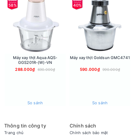
58%
40%
Máy còn được trang bị đệm cao su chống trơn trợt, hạn chế
chế rung lắc, giúp máy hoạt động ổn định và êm ái hơn.
Máy xay thịt Aqua AQS-
Máy xay thịt Goldsun GMC4741
GGS201R-(W)-VN
288.000₫
590.000₫
690.000₫
990.000₫
So sánh
So sánh
Thông tin công ty
Chính sách
Trang chủ
Chính sách bảo mật