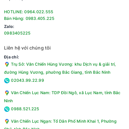
HOTLINE: 0964.022.555
Bán Hàng: 0983.405.225
Zalo:
0983405225
Liên hệ với chúng tôi
Địa chỉ:
Trụ Sở: Văn Chiến Hùng Vương: khu Dịch vụ & giải trí,
đường Hùng Vương, phường Bắc Giang, tỉnh Bắc Ninh
6 chức năng tiện lợi
02043.99.22.99
Máy xay thịt có 6 chức năng là xay thịt, thái lát, thái sợi, đánh
trứng, băm nhỏ rau củ, bóc tỏi đáp ứng tốt nhu cầu sơ chế
Văn Chiến Lục Nam: TDP Đồi Ngô, xã Lục Nam, tỉnh Bắc
thực phẩm của người nội trợ. Các chức năng này không chỉ
Ninh
giúp bạn tiết kiệm thời gian nấu nướng mà còn khiến cho các
0988.521.225
món ăn trở nên đẹp mắt và hấp dẫn hơn rất nhiều.
Văn Chiến Lục Ngạn: Tổ Dân Phố Minh Khai 1, Phường