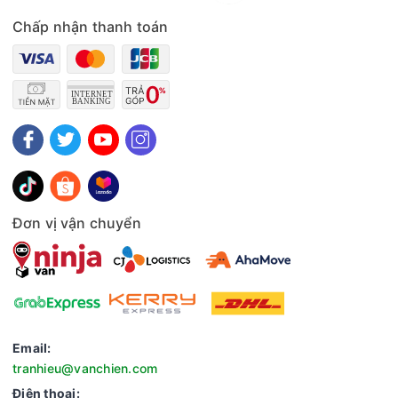
Chấp nhận thanh toán
Lưỡi dao inox 304 sắc bén
Lưỡi dao được làm bằng inox 304 sáng bóng, vô cùng sắc
bén dễ dàng xay nhuyễn thịt, rau rủ, đồ khô. Lưỡi dao cũng
Đơn vị vận chuyển
có thể dễ dàng tháo rời và vệ sinh sau mỗi lần sử dụng.
Email:
tranhieu@vanchien.com
Điện thoại: