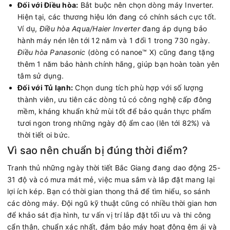
Đối với Điều hòa:
Bắt buộc nên chọn dòng máy Inverter.
Hiện tại, các thương hiệu lớn đang có chính sách cực tốt.
Ví dụ,
Điều hòa Aqua/Haier Inverter
đang áp dụng bảo
hành máy nén lên tới 12 năm và 1 đổi 1 trong 730 ngày.
Điều hòa Panasonic
(dòng có nanoe™ X) cũng đang tặng
thêm 1 năm bảo hành chính hãng, giúp bạn hoàn toàn yên
tâm sử dụng.
Đối với Tủ lạnh:
Chọn dung tích phù hợp với số lượng
thành viên, ưu tiên các dòng tủ có công nghệ cấp đông
mềm, kháng khuẩn khử mùi tốt để bảo quản thực phẩm
tươi ngon trong những ngày độ ẩm cao (lên tới 82%) và
thời tiết oi bức.
Vì sao nên chuẩn bị đúng thời điểm?
Tranh thủ những ngày thời tiết Bắc Giang đang dao động 25-
31 độ và có mưa mát mẻ, việc mua sắm và lắp đặt mang lại
lợi ích kép. Bạn có thời gian thong thả để tìm hiểu, so sánh
các dòng máy. Đội ngũ kỹ thuật cũng có nhiều thời gian hơn
để khảo sát địa hình, tư vấn vị trí lắp đặt tối ưu và thi công
cẩn thận, chuẩn xác nhất, đảm bảo máy hoạt động êm ái và