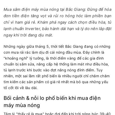
Mua sắm điện máy mùa nóng tại Bắc Giang: Đừng để hóa
đơn tiền điện tăng vọt và rủi ro hỏng hóc làm phiền bạn
chỉ vì ham giá rẻ. Khám phá ngay cách chọn điều hòa, tủ
lạnh chuẩn Inverter, bảo hành dài hạn và lý do nên lắp đặt
ngay khi trời đang dịu mát.
Những ngày giữa tháng 5, thời tiết Bắc Giang đang có những
cơn mưa rải rác làm dịu đi cái nóng đầu mùa. Đây chính là
"khoảng nghỉ" lý tưởng, là thời điểm vàng để các gia đình
chuẩn bị sắm sửa, nâng cấp hệ thống làm mát như điều hòa,
tủ lạnh trước khi bước vào đợt nắng nóng đỉnh điểm. Tuy
nhiên, một sai lầm rất phổ biến là nhiều người chỉ chăm chăm
tìm kiếm các sản phẩm có giá rẻ nhất mà bỏ qua những yếu
tố cốt lõi về lâu dài.
Bối cảnh & nỗi lo phổ biến khi mua điện
máy mùa nóng
Tâm lý "thấy rẻ là mua" hoặc đợi đến khi trời nóng bức 39-40