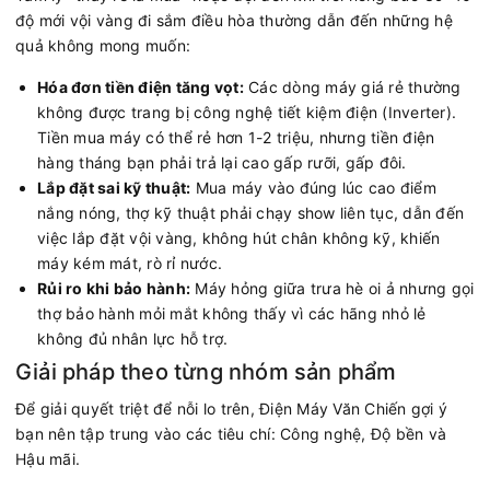
độ mới vội vàng đi sắm điều hòa thường dẫn đến những hệ
quả không mong muốn:
Hóa đơn tiền điện tăng vọt:
Các dòng máy giá rẻ thường
không được trang bị công nghệ tiết kiệm điện (Inverter).
Tiền mua máy có thể rẻ hơn 1-2 triệu, nhưng tiền điện
hàng tháng bạn phải trả lại cao gấp rưỡi, gấp đôi.
Lắp đặt sai kỹ thuật:
Mua máy vào đúng lúc cao điểm
nắng nóng, thợ kỹ thuật phải chạy show liên tục, dẫn đến
việc lắp đặt vội vàng, không hút chân không kỹ, khiến
máy kém mát, rò rỉ nước.
Rủi ro khi bảo hành:
Máy hỏng giữa trưa hè oi ả nhưng gọi
thợ bảo hành mỏi mắt không thấy vì các hãng nhỏ lẻ
không đủ nhân lực hỗ trợ.
Giải pháp theo từng nhóm sản phẩm
Để giải quyết triệt để nỗi lo trên, Điện Máy Văn Chiến gợi ý
bạn nên tập trung vào các tiêu chí: Công nghệ, Độ bền và
Hậu mãi.