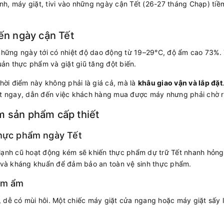
lạnh, máy giặt, tivi vào những ngày cận Tết (26-27 tháng Chạp) tiề
iến ngày cận Tết
những ngày tới có nhiệt độ dao động từ 19–29°C, độ ẩm cao 73%. T
n thực phẩm và giặt giũ tăng đột biến.
thời điểm này không phải là giá cả, mà là
khâu giao vận và lắp đặt
đặt ngay, dẫn đến việc khách hàng mua được máy nhưng phải chờ 
m sản phẩm cấp thiết
thực phẩm ngày Tết
tủ lạnh cũ hoạt động kém sẽ khiến thực phẩm dự trữ Tết nhanh hỏng
r và kháng khuẩn để đảm bảo an toàn vệ sinh thực phẩm.
nồm ẩm
 dễ có mùi hôi. Một chiếc máy giặt cửa ngang hoặc máy giặt sấy l