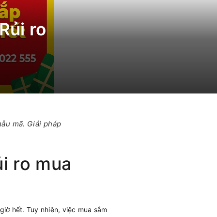
Rủi ro
 mẫu mã. Giải pháp
ủi ro mua
iờ hết. Tuy nhiên, việc mua sắm