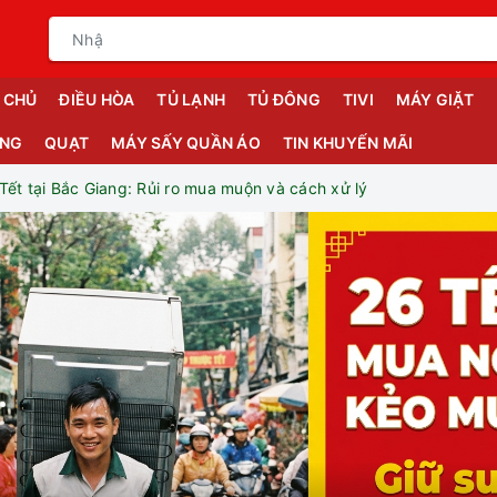
 CHỦ
ĐIỀU HÒA
TỦ LẠNH
TỦ ĐÔNG
TIVI
MÁY GIẶT
ỤNG
QUẠT
MÁY SẤY QUẦN ÁO
TIN KHUYẾN MÃI
Tết tại Bắc Giang: Rủi ro mua muộn và cách xử lý