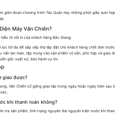
àm gián đoạn chương trình Táo Quân hay những phút giây sum họp
ẹp.
 Điện Máy Văn Chiến?
 hiểu rõ nỗi lo của khách hàng Bắc Giang:
 lực tối đa để sắp xếp thợ lắp đặt cho khách hàng chốt đơn trước
 vấn lan man, tập trung vào sản phẩm có sẵn, phù hợp và giao đ
ồn gốc xuất xứ, bảo hành uy tín.
ặp
ờ giao được?
ang, Văn Chiến cố gắng giao lắp trong ngày hoặc ngày hôm sau tùy 
 xác.
ước khi thanh toán không?
m tra sản phẩm, tình trạng nguyên đai nguyên kiện trước khi than