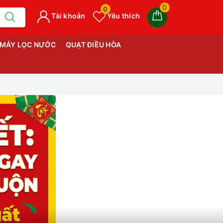
0
0
Tài khoản
Yêu thích
MÁY LỌC NƯỚC
QUẠT ĐIỀU HÒA