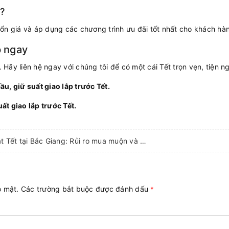
g?
ổn giá và áp dụng các chương trình ưu đãi tốt nhất cho khách hà
p ngay
ãy liên hệ ngay với chúng tôi để có một cái Tết trọn vẹn, tiện ng
u, giữ suất giao lắp trước Tết.
t giao lắp trước Tết.
Mua điện máy sát Tết tại Bắc Giang: Rủi ro mua muộn và cách xử lý
ảo mật. Các trường bắt buộc được đánh dấu
*