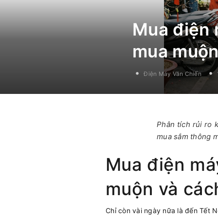
Mua điện m
mua muộn 
Điện Máy Văn Chiến
Phân tích rủi ro 
mua sắm thông m
Mua điện máy
muộn và cách
Chỉ còn vài ngày nữa là đến Tết 