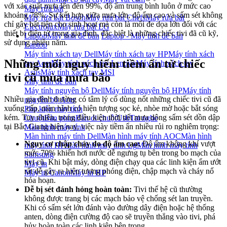
với xác suất mưa lên đến 99%, độ ẩm trung bình luôn ở mức cao
Máy rửa bát
khoảng 78%. Sự kết hợp giữa mưa lớn, độ ẩm cao và sấm sét không
Máy rửa bát Bosch
Máy rửa bát Chefs
Máy rửa bát
chỉ gây bất tiện cho sinh hoạt mà còn là mối đe dọa lớn đối với các
Electrolux
Máy rửa bát LG
thiết bị điện tử trong gia đình, đặc biệt là những chiếc tivi đã cũ kỹ,
Laptop
Máy tính để bàn
Laptop - Máy tính để bàn
sử dụng nhiều năm.
Laptop
Máy tính xách tay Dell
Máy tính xách tay HP
Máy tính xách
Những mối nguy hiểm tiềm ẩn từ chiếc
tay Acer
Máy tính xách tay Lenovo
Máy tính xách tay
Asus
Máy tính xách tay MSI
tivi cũ mùa mưa bão
Máy tính để bàn
Máy tính nguyên bộ Dell
Máy tính nguyên bộ HP
Máy tính
Nhiều gia đình thường có tâm lý cố dùng nốt những chiếc tivi cũ đã
nguyên bộ Acer
xuống cấp, màn hình có hiện tượng sọc kẻ, nhòe mờ hoặc bắt sóng
Phụ kiện máy tính
kém. Tuy nhiên, trong điều kiện thời tiết mưa dông sấm sét dồn dập
Chuột
Bàn phím
Bàn di chuột
Usb
Tai nghe
tại Bắc Giang hiện nay, việc này tiềm ẩn nhiều rủi ro nghiêm trọng:
Màn hình máy tính
Màn hình máy tính Dell
Màn hình máy tính AOC
Màn hình
Nguy cơ chập cháy do độ ẩm cao:
Độ ẩm không khí vượt
máy tính HP
Màn hình máy tính Lg
Màn hình máy tính
mức 70% khiến hơi nước dễ ngưng tụ bên trong bo mạch của
Samsung
tivi cũ. Khi bật máy, dòng điện chạy qua các linh kiện ẩm ướt
Máy in
rất dễ gây ra hiện tượng phóng điện, chập mạch và cháy nổ
Máy in Canon
Máy in HP
hỏa hoạn.
Dễ bị sét đánh hỏng hoàn toàn:
Tivi thế hệ cũ thường
không được trang bị các mạch bảo vệ chống sét lan truyền.
Khi có sấm sét lớn đánh vào đường dây điện hoặc hệ thống
anten, dòng điện cường độ cao sẽ truyền thẳng vào tivi, phá
hủy hoàn toàn các linh kiện bên trong.