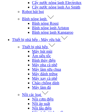
Cây nước nóng lạnh Electrolux
Cây nước nóng lạnh Ao Smith
Robot hút bụi
Bình nóng lạnh
Bình nóng Rossi
Bình nóng lạnh Ariston
Bình nóng lạnh Kangaroo
Thiết bị nhà bếp - Máy rửa bát
Thiết bị nhà bếp
Máy hút mùi
Ấm siêu tốc
Bình thủy điện
Máy pha cà phê
Máy làm sữa chua
Máy đánh trứng
Máy xay cà phê
Chảo chống dính
Máy làm đá
Nồi các loại
Nồi cơm điện
Nồi áp suất
Nồi lẩu điện