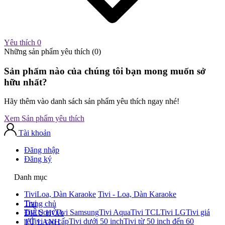
Yêu thích
0
Những sản phẩm yêu thích (
0
)
Sản phẩm nào của chúng tôi bạn mong muốn sở
hữu nhất?
Hãy thêm vào danh sách sản phẩm yêu thích ngay nhé!
Xem Sản phẩm yêu thích
Tài khoản
Đăng nhập
Đăng ký
Danh mục
Tivi
Loa, Dàn Karaoke
Tivi - Loa, Dàn Karaoke
Tivi
Trang chủ
Tivi Sony
Tivi Samsung
Tivi Aqua
Tivi TCL
Tivi LG
Tivi giá
ĐIỀU HÒA
rẻ
Tivi cao cấp
Tivi dưới 50 inch
Tivi từ 50 inch đến 60
TỦ LẠNH