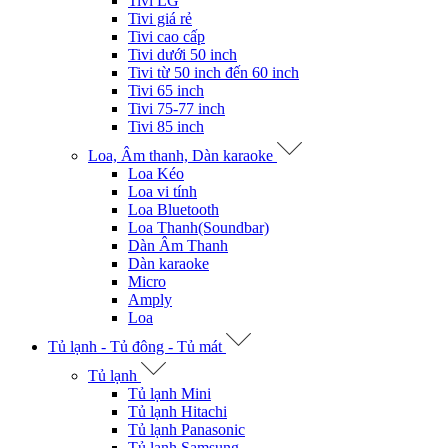
Tivi LG
Tivi giá rẻ
Tivi cao cấp
Tivi dưới 50 inch
Tivi từ 50 inch đến 60 inch
Tivi 65 inch
Tivi 75-77 inch
Tivi 85 inch
Loa, Âm thanh, Dàn karaoke
Loa Kéo
Loa vi tính
Loa Bluetooth
Loa Thanh(Soundbar)
Dàn Âm Thanh
Dàn karaoke
Micro
Amply
Loa
Tủ lạnh - Tủ đông - Tủ mát
Tủ lạnh
Tủ lạnh Mini
Tủ lạnh Hitachi
Tủ lạnh Panasonic
Tủ lạnh Samsung