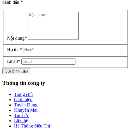
đánh dấu
*
Nội dung
*
Họ tên
*
Email
*
Gửi bình luận
Thông tin công ty
Trang chủ
Giới thiệu
Tuyển Dụng
Khuyến Mãi
Tin Tức
Liên hệ
Hệ Thống Siêu Thị