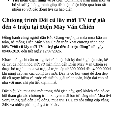
Tiết kiệm điện năng vượt trội:
Công nghệ màn hình mới và
bộ vi xử lý thông minh giúp tiết kiệm điện hiệu quả hơn rất
nhiều so với các dòng tivi cũ hao điện.
Chương trình Đổi cũ lấy mới TV trợ giá
đến 4 triệu tại Điện Máy Văn Chiến
Đồng hành cùng người dân Bắc Giang vượt qua mùa mưa bão an
toàn, hệ thống Điện Máy Văn Chiến triển khai chương trình đặc
biệt:
"Đổi cũ lấy mới TV – trợ giá đến 4 triệu đồng"
từ ngày
09/06/2026 đến hết ngày 12/07/2026.
Khách hàng chỉ cần mang tivi cũ thuộc bất kỳ thương hiệu nào, kể
cả tivi đã hỏng hóc, nứt vỡ màn hình đến Điện Máy Văn Chiến sẽ
được hỗ trợ thu mua và trợ giá trực tiếp từ 300.000đ đến 4.000.000đ
khi nâng cấp lên các dòng tivi mới. Đây là cơ hội vàng để dọn dẹp
đồ cũ nguy hiểm và rước về thiết bị giải trí an toàn, hiện đại cho cả
nhà với mức chi phí tiết kiệm nhất.
Đặc biệt, khi mua tivi mới trong thời gian này, quý khách còn có cơ
hội tham gia các chương trình khuyến mãi lớn từ hãng như: Mua tivi
Sony trúng quà đến 3 tỷ đồng, mua tivi TCL cơ hội trúng cúp vàng
24K và nhiều phần quà giá trị khác.