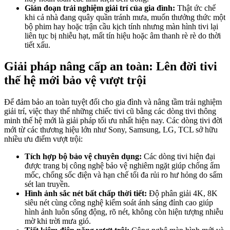
Gián đoạn trải nghiệm giải trí của gia đình:
Thật ức chế
khi cả nhà đang quây quần tránh mưa, muốn thưởng thức một
bộ phim hay hoặc trận cầu kịch tính nhưng màn hình tivi lại
liên tục bị nhiễu hạt, mất tín hiệu hoặc âm thanh rè rè do thời
tiết xấu.
Giải pháp nâng cấp an toàn: Lên đời tivi
thế hệ mới bảo vệ vượt trội
Để đảm bảo an toàn tuyệt đối cho gia đình và nâng tầm trải nghiệm
giải trí, việc thay thế những chiếc tivi cũ bằng các dòng tivi thông
minh thế hệ mới là giải pháp tối ưu nhất hiện nay. Các dòng tivi đời
mới từ các thương hiệu lớn như Sony, Samsung, LG, TCL sở hữu
nhiều ưu điểm vượt trội:
Tích hợp bộ bảo vệ chuyên dụng:
Các dòng tivi hiện đại
được trang bị công nghệ bảo vệ nghiêm ngặt giúp chống ẩm
mốc, chống sốc điện và hạn chế tối đa rủi ro hư hỏng do sấm
sét lan truyền.
Hình ảnh sắc nét bất chấp thời tiết:
Độ phân giải 4K, 8K
siêu nét cùng công nghệ kiểm soát ánh sáng đỉnh cao giúp
hình ảnh luôn sống động, rõ nét, không còn hiện tượng nhiễu
mờ khi trời mưa gió.