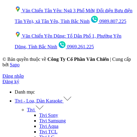
Văn Chiến Tân Yên: Ngã 3 Phố Mới( Đối diện Bưu điện
Tân Yên), xã Tân Yên, Tỉnh Bắc Ninh
0989.807.225
Văn Chiến Yên Dũng: Tổ Dân Phố 1, Phường Yên
Dũng, Tỉnh Bắc Ninh
0969.261.225
© Bản quyền thuộc về
Công Ty Cổ Phần Văn Chiến
|
Cung cấp
bởi
Sapo
Đăng nhập
Đăng ký
Danh mục
Tivi - Loa, Dàn Karaoke
Tivi
Tivi Sony
Tivi Samsung
Tivi Aqua
Tivi TCL