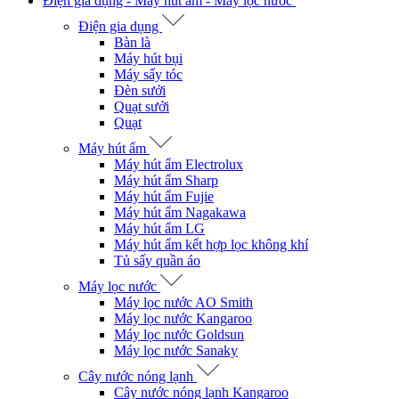
Điện gia dụng - Máy hút ẩm - Máy lọc nước
Điện gia dụng
Bàn là
Máy hút bụi
Máy sấy tóc
Đèn sưởi
Quạt sưởi
Quạt
Máy hút ẩm
Máy hút ẩm Electrolux
Máy hút ẩm Sharp
Máy hút ẩm Fujie
Máy hút ẩm Nagakawa
Máy hút ẩm LG
Máy hút ẩm kết hợp lọc không khí
Tủ sấy quần áo
Máy lọc nước
Máy lọc nước AO Smith
Máy lọc nước Kangaroo
Máy lọc nước Goldsun
Máy lọc nước Sanaky
Cây nước nóng lạnh
Cây nước nóng lạnh Kangaroo