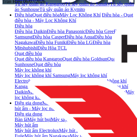
Trần Hiếu
06/07/2026
Tủ sấy quần áo Kangaroo
Tủ sấy quần áo Sanaky
Tủ sấy quần
áo Sunhouse
Tủ sấy quần áo Kymito
Điều hòa
Quạt điều hòa
Máy Lọc Không Khí
Điều hòa - Quạt
điều hòa - Máy Lọc Không Khí
Điều hòa
Điều hòa Daikin
Điều hòa Panasonic
Điều hòa Gree
Điều hòa
Samsung
Điều hòa Casper
Điều hòa Aqua
Điều hòa
Nagakawa
Điều hòa Funiki
Điều hòa LG
Điều hòa
Mitshubishi
Điều Hòa TCL
Quạt điều hòa
Quạt điều hòa Kangaroo
Quạt điều hòa Goldsun
Quạt điều hòa
Sunhouse
Quạt điều hòa
Máy lọc không khí
Máy lọc không khí Samsung
Máy lọc không khí
Electrolux
Máy lọc không khí Dr.Clean
Máy lọc không khí
Kangaroo
Máy lọc không khí Panasonic
Máy lọc không khí
Daikin
Máy lọc không khí Sharp
Máy lọc không khí Aqua
Máy
lọc không khí TCL
Máy hút ẩm kết hợp lọc không khí
Điện gia dụng
Máy hút ẩm
Máy lọc nước
Điện gia dụng - Máy
hút ẩm - Máy lọc nước
Điện gia dụng
Bàn là
Máy hút bụi
Máy sấy tóc
Đèn sưởi
Quạt sưởi
Quạt
Máy hút ẩm
Máy hút ẩm Electrolux
Máy hút ẩm Sharp
Máy hút ẩm
Fujie
Máy hút ẩm Nagakawa
Máy hút ẩm LG
Máy hút ẩm kết