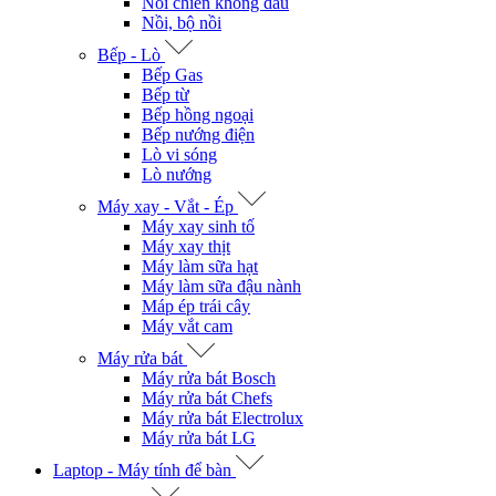
Nồi chiên không dầu
Nồi, bộ nồi
Bếp - Lò
Bếp Gas
Bếp từ
Bếp hồng ngoại
Bếp nướng điện
Lò vi sóng
Lò nướng
Máy xay - Vắt - Ép
Máy xay sinh tố
Máy xay thịt
Máy làm sữa hạt
Máy làm sữa đậu nành
Máp ép trái cây
Máy vắt cam
Máy rửa bát
Máy rửa bát Bosch
Máy rửa bát Chefs
Máy rửa bát Electrolux
Máy rửa bát LG
Laptop - Máy tính để bàn