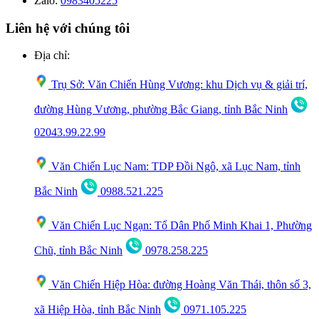
Zalo:
0983405225
Liên hệ với chúng tôi
Địa chỉ:
Trụ Sở: Văn Chiến Hùng Vương: khu Dịch vụ & giải trí,
đường Hùng Vương, phường Bắc Giang, tỉnh Bắc Ninh
02043.99.22.99
Văn Chiến Lục Nam: TDP Đồi Ngô, xã Lục Nam, tỉnh
Bắc Ninh
0988.521.225
Văn Chiến Lục Ngạn: Tổ Dân Phố Minh Khai 1, Phường
Chũ, tỉnh Bắc Ninh
0978.258.225
Văn Chiến Hiệp Hòa: đường Hoàng Văn Thái, thôn số 3,
xã Hiệp Hòa, tỉnh Bắc Ninh
0971.105.225