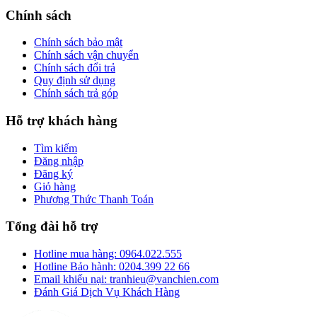
Chính sách
Chính sách bảo mật
Chính sách vận chuyển
Chính sách đổi trả
Quy định sử dụng
Chính sách trả góp
Hỗ trợ khách hàng
Tìm kiếm
Đăng nhập
Đăng ký
Giỏ hàng
Phương Thức Thanh Toán
Tổng đài hỗ trợ
Hotline mua hàng: 0964.022.555
Hotline Bảo hành: 0204.399 22 66
Email khiếu nại: tranhieu@vanchien.com
Đánh Giá Dịch Vụ Khách Hàng