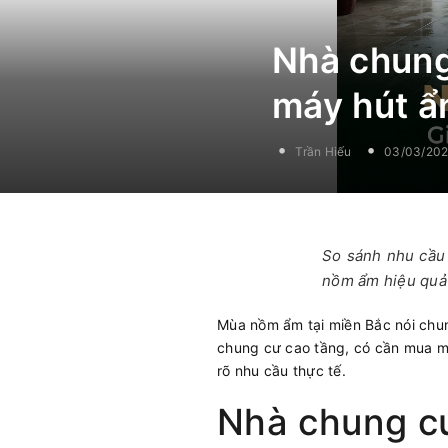
Nhà chung
máy hút ẩ
Trần Hiếu
03/03/20
So sánh nhu cầu 
nồm ẩm hiệu quả 
Mùa nồm ẩm tại miền Bắc nói chung
chung cư cao tầng, có cần mua má
rõ nhu cầu thực tế.
Nhà chung cư