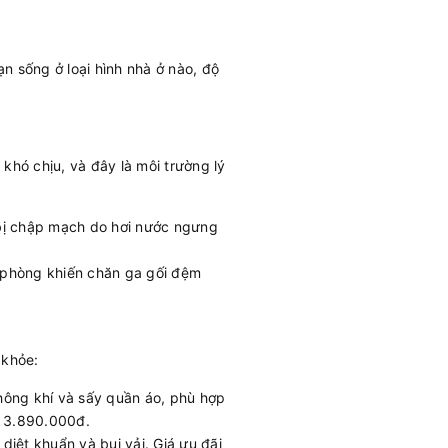
n sống ở loại hình nhà ở nào, độ
khó chịu, và đây là môi trường lý
ễ bị chập mạch do hơi nước ngưng
g phòng khiến chăn ga gối đệm
 khỏe:
ông khí và sấy quần áo, phù hợp
ừ 3.890.000đ.
diệt khuẩn và bụi vải. Giá ưu đãi