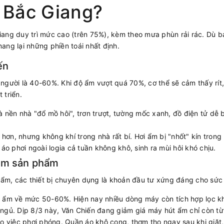
Bắc Giang?
ang duy trì mức cao (trên 75%), kèm theo mưa phùn rải rác. Dù bạ
ang lại những phiền toái nhất định.
ến
gười là 40-60%. Khi độ ẩm vượt quá 70%, cơ thể sẽ cảm thấy rít, 
 triển.
là nền nhà "đổ mồ hôi", trơn trượt, tường mốc xanh, đồ điện tử d
 hơn, nhưng không khí trong nhà rất bí. Hơi ẩm bị "nhốt" kín tron
áo phơi ngoài logia cả tuần không khô, sinh ra mùi hôi khó chịu.
hóm sản phẩm
m ẩm, các thiết bị chuyên dụng là khoản đầu tư xứng đáng cho sức
ẩm về mức 50-60%. Hiện nay nhiều dòng máy còn tích hợp lọc kh
gủ. Dịp 8/3 này, Văn Chiến đang giảm giá máy hút ẩm chỉ còn t
o việc phơi phóng. Quần áo khô cong, thơm tho ngay sau khi giặt, 