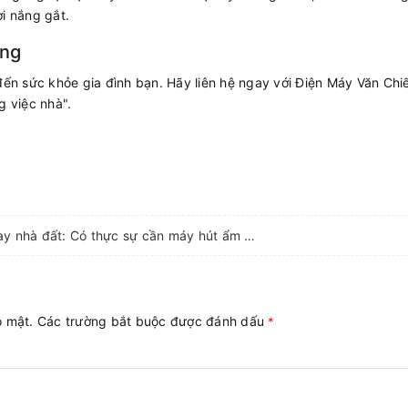
i nắng gắt.
àng
 sức khỏe gia đình bạn. Hãy liên hệ ngay với Điện Máy Văn Chiế
g việc nhà".
Nhà chung cư hay nhà đất: Có thực sự cần máy hút ẩm mùa nồm Bắc Giang?
ảo mật. Các trường bắt buộc được đánh dấu
*