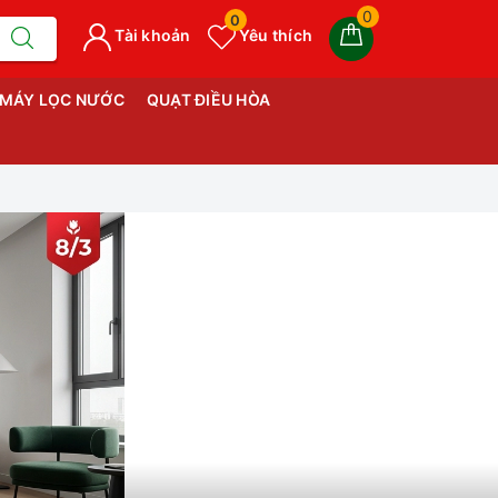
0
0
Tài khoản
Yêu thích
MÁY LỌC NƯỚC
QUẠT ĐIỀU HÒA