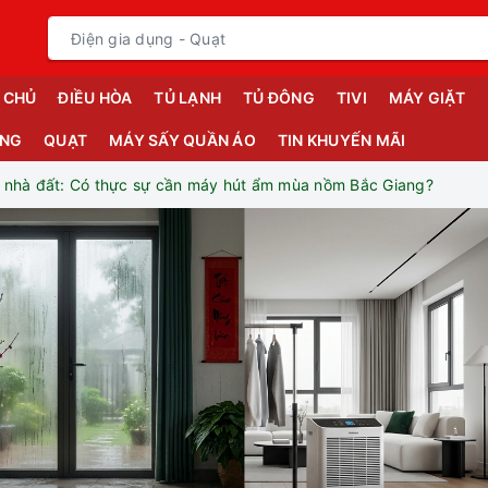
 CHỦ
ĐIỀU HÒA
TỦ LẠNH
TỦ ĐÔNG
TIVI
MÁY GIẶT
ỤNG
QUẠT
MÁY SẤY QUẦN ÁO
TIN KHUYẾN MÃI
 nhà đất: Có thực sự cần máy hút ẩm mùa nồm Bắc Giang?