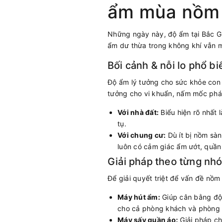
ẩm mùa nồm 
Những ngày này, độ ẩm tại Bắc Gi
ẩm dư thừa trong không khí vẫn m
Bối cảnh & nỗi lo phổ bi
Độ ẩm lý tưởng cho sức khỏe con n
tưởng cho vi khuẩn, nấm mốc phát
Với nhà đất:
Biểu hiện rõ nhất 
tụ.
Với chung cư:
Dù ít bị nồm sàn
luôn có cảm giác ẩm ướt, quần 
Giải pháp theo từng n
Để giải quyết triệt để vấn đề nồ
Máy hút ẩm:
Giúp cân bằng độ 
cho cả phòng khách và phòng n
Máy sấy quần áo:
Giải pháp ch