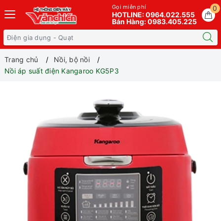
Gọi miễn phí
0
HOTLINE: 0964.022.555
Bán Hàng: 0983.405.225
Trang chủ
Nồi, bộ nồi
Nồi áp suất điện Kangaroo KG5P3