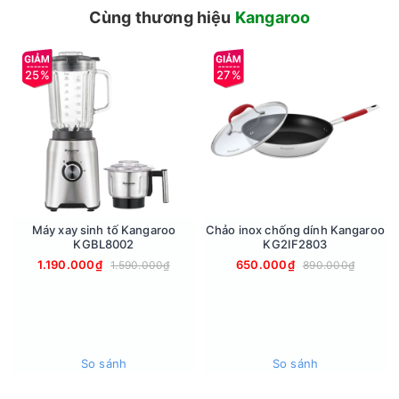
Cùng thương hiệu
Kangaroo
25%
27%
Máy xay sinh tố Kangaroo
Chảo inox chống dính Kangaroo
KGBL8002
KG2IF2803
1.190.000₫
650.000₫
1.590.000₫
890.000₫
An toàn khi sử dụng
Do là thiết bị bảo vệ đa năng, nồi áp suất sẽ không hoạt động
nếu không đậy kín nắp để tránh rủi ro do nhiệt trong tình
trạng bất thường.
Ngoài ra, bạn có thể dễ dàng xả hơi bằng tay với chỉ một
So sánh
So sánh
phím ấn, cách xa cửa xả hơi và tránh bị bỏng.