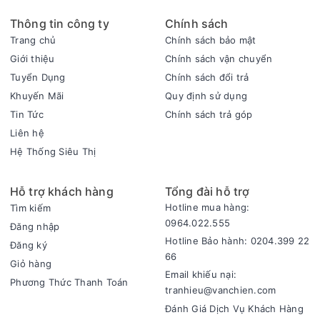
Tiện ích: Hẹn giờ tắtHẹn giờ nấu16 chức năng nấu tự động
Thông tin công ty
Chính sách
Kích thước, trọng lượng: Ngang 33.5 cm - Cao 33 cm - Sâu
Trang chủ
Chính sách bảo mật
33.5 cm5.8 kg
Hãng Kangaroo
Giới thiệu
Chính sách vận chuyển
Tuyển Dụng
Chính sách đổi trả
Khuyến Mãi
Quy định sử dụng
Tin Tức
Chính sách trả góp
Liên hệ
Hệ Thống Siêu Thị
Hỗ trợ khách hàng
Tổng đài hỗ trợ
Hotline mua hàng:
Tìm kiếm
0964.022.555
Đăng nhập
Hotline Bảo hành: 0204.399 22
Đăng ký
66
Giỏ hàng
Email khiếu nại:
Phương Thức Thanh Toán
tranhieu@vanchien.com
Đánh Giá Dịch Vụ Khách Hàng