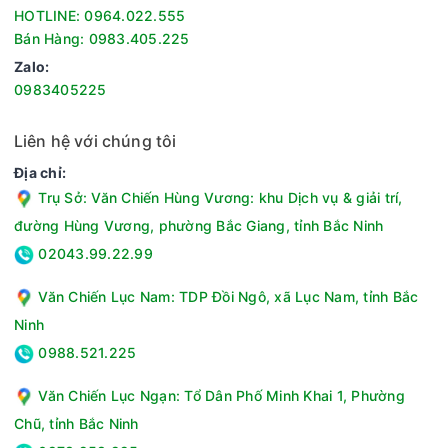
Năm ra mắt :đang cập nhật
HOTLINE: 0964.022.555
Thời gian bảo hành:12 Tháng
Bán Hàng: 0983.405.225
Loại nồi:Nồi áp suất điện
Zalo:
Công suất:1000W
0983405225
Dung tích:6 Lít
Chế độ nấu cài đặt sẵn:Đa chức năng nấu nướng: hầm,
Liên hệ với chúng tôi
súp, cháo, giữ ấm...
Chất liệu vỏ ngoài:Inox
Địa chỉ:
Chất liệu lòng nồi:Phủ chống dính Whitford (USA)
Trụ Sở: Văn Chiến Hùng Vương: khu Dịch vụ & giải trí,
Chức năng khác:Tự động xả khi áp suất quá cao, khóa
đường Hùng Vương, phường Bắc Giang, tỉnh Bắc Ninh
chặt nắp khi trong nồi còn nhiều áp suất, tự động ngắt khi
02043.99.22.99
nhiệt độ quá cao
Khối lượng sản phẩm (kg):6.5 kg
Văn Chiến Lục Nam: TDP Đồi Ngô, xã Lục Nam, tỉnh Bắc
Ninh
0988.521.225
Văn Chiến Lục Ngạn: Tổ Dân Phố Minh Khai 1, Phường
Chũ, tỉnh Bắc Ninh