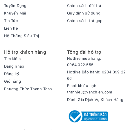
phẩm chín nhừ, giữ trọn dinh dưỡng và an toàn trong quá
Tuyển Dụng
Chính sách đổi trả
trình sử dụng. Với thiết kế van xả áp thông minh dạng nút ấn
Khuyến Mãi
Quy định sử dụng
trên nắp nồi sẽ giúp bạn thuận tiện hơn khi sử dụng, không lo
Tin Tức
Chính sách trả góp
bị bỏng hơi nếu bất cẩn.
Liên hệ
Hệ Thống Siêu Thị
Hỗ trợ khách hàng
Tổng đài hỗ trợ
Hotline mua hàng:
Tìm kiếm
0964.022.555
Đăng nhập
Hotline Bảo hành: 0204.399 22
Đăng ký
66
Giỏ hàng
Email khiếu nại:
Phương Thức Thanh Toán
tranhieu@vanchien.com
Đánh Giá Dịch Vụ Khách Hàng
Dung tích lớn nấu được nhiều món ăn hơn
Nồi áp suất Goldsun 6 lít CD4701 có lòng nồi dày dặn phủ
chống dính Whitford (USA) cho bạn dễ dàng lau chùi.
Nồi áp suất này có dung tích tổng 6 lít thoải mái nấu nhiều