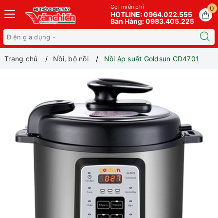
Gọi miễn phí
0
HOTLINE: 0964.022.555
Bán Hàng: 0983.405.225
Trang chủ
Nồi, bộ nồi
Nồi áp suất Goldsun CD4701