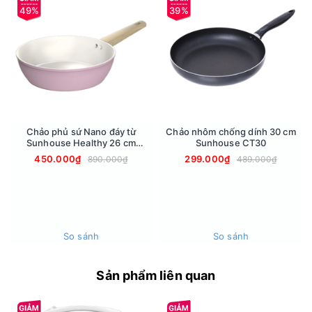
49%
39%
Công nghệ chiên, nướng - Nhiệt độ, thời gian
Chảo phủ sứ Nano đáy từ
Chảo nhôm chống dính 30 cm
- Công nghệ làm nóng Rapid Air, chế biến thức ăn chín đều
Sunhouse Healthy 26 cm
Sunhouse CT30
các mặt bên ngoài, chín mềm phần thịt bên trong.
SHG26MP
450.000₫
299.000₫
890.000₫
489.000₫
- Nhiệt độ nồi có thể điều chỉnh từ 100 - 200°C, thời gian từ 0
- 30 phút, dễ dàng điều chỉnh thông số phù hợp với nhiều
nguyên liệu nấu ăn.
Thiết kế, chất liệu của sản phẩm
So sánh
So sánh
- Vỏ ngoài làm bằng inox 304 và nhựa PP cao cấp, bền tốt,
an toàn, dễ lau chùi.
Sản phẩm liên quan
- Lòng nồi thép phủ chống dính bền bỉ, chống bám bẩn, dễ
lau chùi, an toàn cho sức khoẻ.