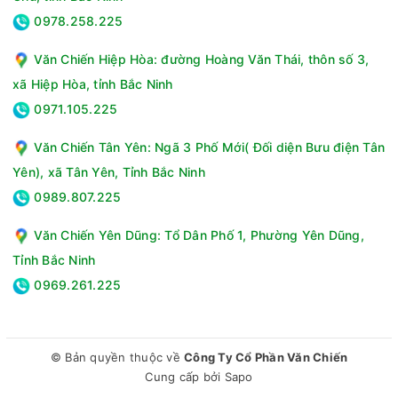
Loại sản phẩm:Nồi chiên không dầu
0978.258.225
Dung tích tổng:9.5 lít
Dung tích sử dụng:9 lít
Văn Chiến Hiệp Hòa: đường Hoàng Văn Thái, thôn số 3,
Công suất:1800W
xã Hiệp Hòa, tỉnh Bắc Ninh
Nguồn điện áp:220V / 50 Hz
0971.105.225
Nhiệt độ:100 - 200°C
Hẹn giờ:0 - 30 phút
Văn Chiến Tân Yên: Ngã 3 Phố Mới( Đối diện Bưu điện Tân
Chất liệu:Lòng nồi thép phủ chống dính, Vỏ inox và nhựa
Yên), xã Tân Yên, Tỉnh Bắc Ninh
PP
0989.807.225
Bảng điều khiển:Nút xoay
Thương hiệu của:Việt Nam
Văn Chiến Yên Dũng: Tổ Dân Phố 1, Phường Yên Dũng,
Sản xuất tại:Trung Quốc
Tỉnh Bắc Ninh
Năm ra mắt:2022
Công nghệ làm nóng:Rapid Air
0969.261.225
Chức năng nấu:Chiên, nướng thực phẩm
Tiện ích:Tự ngắt khi quá nhiệt, Quạt đối lưu, Có đèn báo
hoạt động, Báo hiệu bằng âm thanh khi hoàn thành quá
© Bản quyền thuộc về
Công Ty Cổ Phần Văn Chiến
trình nấu, Tay cầm bọc nhựa cách nhiệt
Cung cấp bởi
Sapo
Phụ kiện đi kèm:Vỉ tách dầu