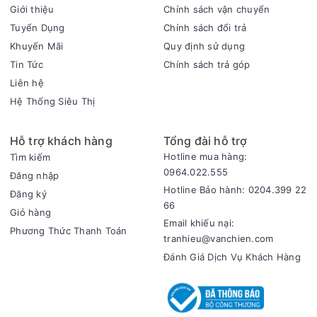
Giới thiệu
Chính sách vận chuyển
Tuyển Dụng
Chính sách đổi trả
Khuyến Mãi
Quy định sử dụng
Tin Tức
Chính sách trả góp
Tiện ích
Liên hệ
- Trang bị quạt đối lưu giúp khí nóng tỏa đều lòng nồi, cho ra
thực phẩm chín đều các mặt.
Hệ Thống Siêu Thị
- Tự động ngắt khi quá nhiệt, đảm bảo an toàn tối đa cho
người sử dụng.
Hỗ trợ khách hàng
Tổng đài hỗ trợ
Hotline mua hàng:
Tìm kiếm
- Nồi chiên không dầu có đèn báo hoạt động để người dùng
0964.022.555
Đăng nhập
tiện theo dõi tình trạng nấu nướng của nồi.
Hotline Bảo hành: 0204.399 22
Đăng ký
66
Giỏ hàng
Email khiếu nại:
Phương Thức Thanh Toán
tranhieu@vanchien.com
Đánh Giá Dịch Vụ Khách Hàng