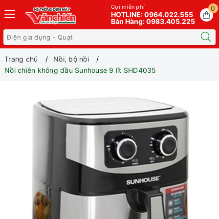
Gọi miễn phí
0
HOTLINE: 0964.022.555
Bán Hàng: 0983.405.225
Trang chủ
Nồi, bộ nồi
Nồi chiên không dầu Sunhouse 9 lít SHD4035