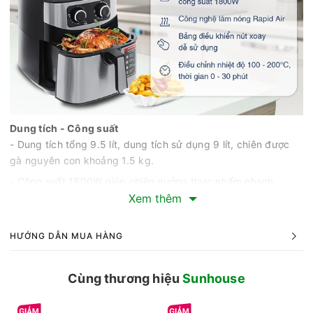
Dung tích - Công suất
- Dung tích tổng 9.5 lít, dung tích sử dụng 9 lít, chiên được
gà nguyên con khoảng 1.5 kg.
- Công suất 1800W giúp chiên nướng thực phẩm nhanh
chóng, tiết kiệm tối đa thời gian nấu nướng cho các bà nội
Xem thêm
trợ.
HƯỚNG DẪN MUA HÀNG
Cùng thương hiệu
Sunhouse