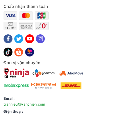
Chấp nhận thanh toán
Phụ kiện đi kèm
- Vỉ tách dầu.
Đơn vị vận chuyển
Email:
Cách vệ sinh thiết bị
tranhieu@vanchien.com
- Không được ngâm dây nguồn, phích cắm trong nước hoặc
Điện thoại:
bất kỳ chất lỏng khác.