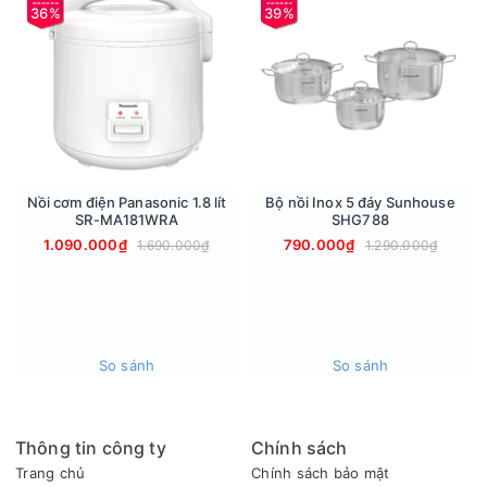
36%
39%
Nồi cơm điện Panasonic 1.8 lít
Bộ nồi Inox 5 đáy Sunhouse
SR-MA181WRA
SHG788
1.090.000₫
790.000₫
1.690.000₫
1.290.000₫
Bảng điều khiển
- Bảng điều khiển cơ với các nút xoay đơn giản, có đèn báo
trạng thái hoạt động, dễ dàng sử dụng.
So sánh
So sánh
Thông tin công ty
Chính sách
Trang chủ
Chính sách bảo mật