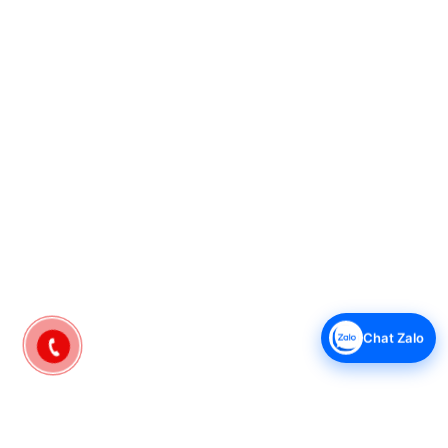
Chiều dài dây điện:108 cm
Kích thước - Khối lượng:Ngang 31 cm - Cao 35.5 cm - Sâu
38.5 cm - Nặng 5.9 kg
Hãng:Sunhouse.
Chat Zalo