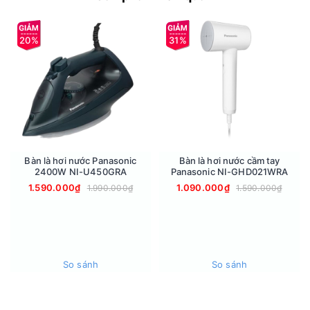
20%
31%
Bàn là hơi nước Panasonic
Bàn là hơi nước cầm tay
2400W NI-U450GRA
Panasonic NI-GHD021WRA
1.590.000₫
1.090.000₫
1.990.000₫
1.590.000₫
Bảng điều khiển - Chế độ nấu
Nồi cơm điện điều khiển dễ dàng bằng nút gạt với hai chế độ
nấu cơm và giữ ấm, được trang bị thêm đèn báo hoạt động
thuận tiện theo dõi quá trình nấu.
So sánh
So sánh