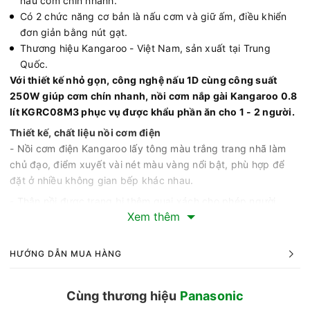
nấu cơm chín nhanh.
Có 2 chức năng cơ bản là nấu cơm và giữ ấm, điều khiển
đơn giản bằng nút gạt.
Thương hiệu Kangaroo - Việt Nam, sản xuất tại Trung
Quốc.
Với thiết kế nhỏ gọn, công nghệ nấu 1D cùng công suất
250W giúp cơm chín nhanh, nồi cơm nắp gài Kangaroo 0.8
lít KGRC08M3 phục vụ được khẩu phần ăn cho 1 - 2 người.
Thiết kế, chất liệu nồi cơm điện
- Nồi cơm điện Kangaroo lấy tông màu trắng trang nhã làm
chủ đạo, điểm xuyết vài nét màu vàng nổi bật, phù hợp để
đặt ở nhiều không gian bếp khác nhau.
- Thân nồi được trang bị thêm quai xách cho phép người
Xem thêm
dùng thuận tiện cầm nắm khi di chuyển. Ngoài ra, sản phẩm
còn có khay hứng giúp ngăn nước trào ra ngoài mặt bếp, có
thể tháo rời để vệ sinh.
HƯỚNG DẪN MUA HÀNG
Cùng thương hiệu
Panasonic