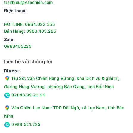
tranhieu@vanchien.com
Thương hiệu của:Việt Nam
Điện thoại:
Nơi sản xuất:Trung Quốc
Năm ra mắt:2025
HOTLINE: 0964.022.555
Chất liệu lòng nồi:Hợp kim nhôm phủ chống dính Teflon
Bán Hàng: 0983.405.225
Độ dày lòng nồi:1.559 mm
Zalo:
Công nghệ nấu:1D (Toả nhiệt từ 1 hướng)
0983405225
Chức năng:Nấu cơm, Giữ ấm
Ngôn ngữ:Tiếng Việt
Liên hệ với chúng tôi
Điều khiển:Nút gạt
Tiện ích:Có xửng hấp, Giữ ấm 24 giờ
Địa chỉ:
Chiều dài dây điện:124 cm
Trụ Sở: Văn Chiến Hùng Vương: khu Dịch vụ & giải trí,
Dây điện:Có thể tháo rời khỏi nồi
đường Hùng Vương, phường Bắc Giang, tỉnh Bắc Ninh
Kích thước - Khối lượng:Ngang 21.7 cm - Cao 19 cm - Sâu
02043.99.22.99
24.5 cm - Nặng 1.8 kg
Hãng:Kangaroo.
Văn Chiến Lục Nam: TDP Đồi Ngô, xã Lục Nam, tỉnh Bắc
Ninh
0988.521.225