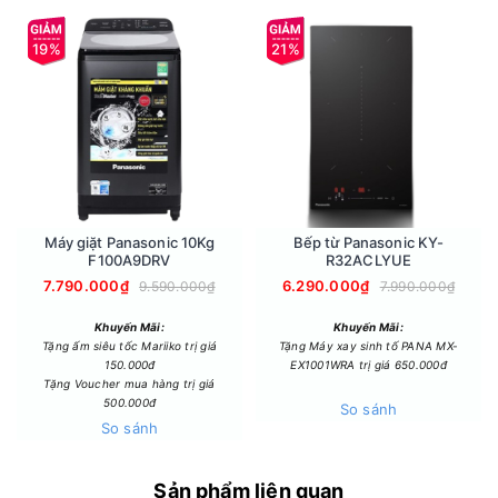
19%
21%
Máy giặt Panasonic 10Kg
Bếp từ Panasonic KY-
- Lòng nồi dày 1.559 mm bền tốt, có chất liệu hợp kim nhôm
F100A9DRV
R32ACLYUE
phủ lớp chống dính Teflon an toàn cho sức khỏe, hạn chế
7.790.000₫
6.290.000₫
9.590.000₫
7.990.000₫
dính cháy và dễ vệ sinh.
Khuyến Mãi:
Khuyến Mãi:
Công nghệ nấu, công suất - Dung tích
Tặng ấm siêu tốc Mariiko trị giá
Tặng Máy xay sinh tố PANA MX-
- Nồi cơm nắp gài có công suất hoạt động 250W kết hợp
150.000đ
EX1001WRA trị giá 650.000đ
công nghệ nấu 1D tỏa nhiệt từ 1 hướng giúp cơm chín nhanh,
Tặng Voucher mua hàng trị giá
500.000đ
tiết kiệm thời gian nấu nướng.
So sánh
So sánh
- Nồi cơm điện mini có dung tích 0.8 lít, có thể nấu tối đa 5
cốc gạo phù hợp cho 1 - 2 người sử dụng.
Sản phẩm liên quan