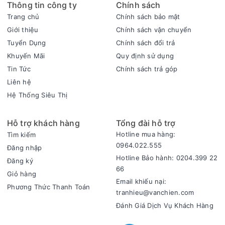
Thông tin công ty
Chính sách
Trang chủ
Chính sách bảo mật
Giới thiệu
Chính sách vận chuyển
Tuyển Dụng
Chính sách đổi trả
Khuyến Mãi
Quy định sử dụng
Tin Tức
Chính sách trả góp
Liên hệ
Hệ Thống Siêu Thị
Tiện ích - Phụ kiện
- Sau khi nấu xong nồi sẽ tự động chuyển sang chế độ giữ
Hỗ trợ khách hàng
Tổng đài hỗ trợ
ấm, thời gian giữ ấm tối đa 24 giờ.
Hotline mua hàng:
Tìm kiếm
- Có xửng hấp đi kèm hỗ trợ chế biến các món hấp đơn giản
0964.022.555
Đăng nhập
như bánh bao, rau củ,...
Hotline Bảo hành: 0204.399 22
Đăng ký
66
- Ngoài xửng hấp, phụ kiện đi kèm còn có cốc đong gạo và
Giỏ hàng
Email khiếu nại:
muỗng cơm.
Phương Thức Thanh Toán
tranhieu@vanchien.com
Đánh Giá Dịch Vụ Khách Hàng