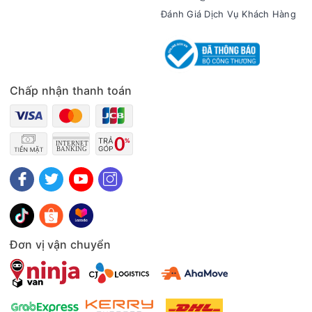
nói chuyện bình thường, sẽ không làm ảnh hưởng quá nhiều
Đánh Giá Dịch Vụ Khách Hàng
đến không gian sinh hoạt của cả gia đình.
- Quạt điều hòa hoạt động với chế độ gió thường, thổi ra
luồng gió với tốc độ đều đặn không luân phiên theo nhịp điệu
lúc mạnh, lúc yếu, mang lại cảm giác dễ chịu.
Chấp nhận thanh toán
- 3 tốc độ gió, cho phép người dùng lựa chọn tốc độ gió phù
hợp với nhu cầu sử dụng. Có tự động đảo chiều gió trái -
phải, điều chỉnh hướng gió lên - xuống bằng tay tiện lợi.
Bảng điều khiển
- Bảng điều khiển núm xoay, ký hiệu trực quan dễ dùng.
- Tích hợp chế độ đảo gió tự động trái - phải, kết hợp cùng
khả năng chỉnh tay hướng gió lên - xuống. Nhờ vậy, không
khí mát được phân bổ đều khắp căn phòng, tăng khả năng
làm mát và mang đến sự thoải mái tối ưu cho người dùng.
Đơn vị vận chuyển
Tiện ích
- Trang bị bánh xe dễ dàng di chuyển.
- Thang đo mực nước trực quan, thuận tiện quan sát khi đổ
nước vào bình chứa, cũng như dễ dàng theo dõi lượng nước