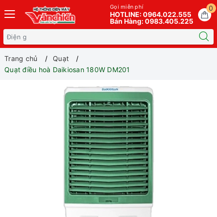
Gọi miễn phí
0
HOTLINE: 0964.022.555
Bán Hàng: 0983.405.225
Trang chủ
Quạt
Quạt điều hoà Daikiosan 180W DM201