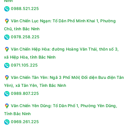
Ninh
Lưu lượng gió:5500 - 6000 m³/h
0988.521.225
Tiện ích:Có hộp đá khô làm mát, Tự ngắt bơm khi cạn
nước, Có thang đo hiển thị mực nước, Đảo gió tự động 2
Văn Chiến Lục Ngạn: Tổ Dân Phố Minh Khai 1, Phường
chiều trái - phải, Có bánh xe di chuyển, Công nghệ diệt
Chũ, tỉnh Bắc Ninh
khuẩn Ag+
Kích thước - Khối lượng:Ngang 58 cm - Cao 133 cm - Sâu
0978.258.225
40 cm - Nặng 17 kg
Văn Chiến Hiệp Hòa: đường Hoàng Văn Thái, thôn số 3,
Hãng:Daikiosan.
xã Hiệp Hòa, tỉnh Bắc Ninh
0971.105.225
Văn Chiến Tân Yên: Ngã 3 Phố Mới( Đối diện Bưu điện Tân
Yên), xã Tân Yên, Tỉnh Bắc Ninh
0989.807.225
Văn Chiến Yên Dũng: Tổ Dân Phố 1, Phường Yên Dũng,
Tỉnh Bắc Ninh
0969.261.225