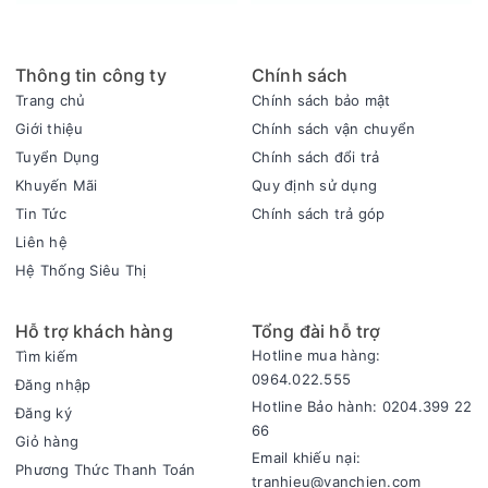
Thiết kế
- Quạt điều hòa Daikiosan DM201 thiết kế hiện đại, sang
trọng, có trang bị bánh xe dễ dàng di chuyển.
Thông tin công ty
Chính sách
- Quạt với khả năng làm mát rộng từ 50 - 60m² thích hợp
Trang chủ
Chính sách bảo mật
dùng cho phòng khách, phòng làm việc hoặc bất kỳ không
Giới thiệu
Chính sách vận chuyển
gian nào có diện tích lớn trong gia đình.
Tuyển Dụng
Chính sách đổi trả
- Động cơ quạt bền bỉ, tấm làm mát được làm từ giấy cho khả
Khuyến Mãi
Quy định sử dụng
năng thấm hút nước tốt, giúp làm mát không khí hiệu quả.
Tin Tức
Chính sách trả góp
Công suất và khả năng làm mát
Liên hệ
- Công suất 180W với lưu lượng gió lớn 5500 - 6000 m³/h
Hệ Thống Siêu Thị
làm mát nhanh hơn, hoạt động hiệu quả cho phòng từ 50 -
60m².
Hỗ trợ khách hàng
Tổng đài hỗ trợ
- Quạt điều hòa có mức tiêu thụ nước khoảng 5 - 6 lít/giờ, với
Hotline mua hàng:
Tìm kiếm
dung tích bình chứa lớn 80 lít hạn chế tần suất châm nước.
0964.022.555
Đăng nhập
- Ngoài ra, quạt còn đi kèm 3 hộp đá khô, giúp tăng cường
Hotline Bảo hành: 0204.399 22
Đăng ký
khả năng làm mát, mang lại cảm giác thoải mái, dễ chịu hơn.
66
Giỏ hàng
Độ ồn, tốc độ gió, chế độ gió
Email khiếu nại:
Phương Thức Thanh Toán
- Độ ồn khi hoạt động khoảng 60 dB tương đương với tiếng
tranhieu@vanchien.com