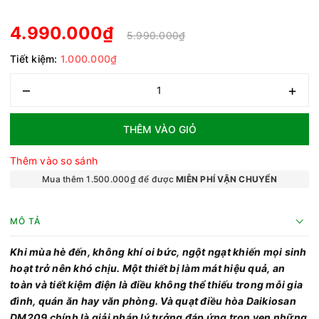
4.990.000₫
5.990.000₫
Tiết kiệm:
1.000.000₫
–
+
THÊM VÀO GIỎ
Thêm vào so sánh
Mua thêm 1.500.000₫ để được
MIỄN PHÍ VẬN CHUYỂN
MÔ TẢ
Khi mùa hè đến, không khí oi bức, ngột ngạt khiến mọi sinh
hoạt trở nên khó chịu. Một thiết bị làm mát hiệu quả, an
toàn và tiết kiệm điện là điều không thể thiếu trong mỗi gia
đình, quán ăn hay văn phòng. Và quạt điều hòa Daikiosan
DM209 chính là giải pháp lý tưởng đáp ứng trọn vẹn những