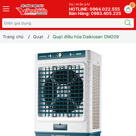
Gọi miễn phí
0
HOTLINE: 0964.022.555
Bán Hàng: 0983.405.225
Trang chủ
Quạt
Quạt điều hòa Daikiosan DM209