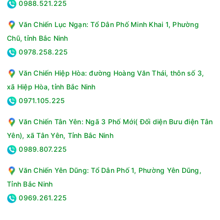
0988.521.225
Bảng điều khiển: Cơ
Đá khô: Có (2 viên)
Văn Chiến Lục Ngạn: Tổ Dân Phố Minh Khai 1, Phường
Hẹn giờ: Có
Chũ, tỉnh Bắc Ninh
Tiện ích khác: Tự động ngắt bơm khi cạn nước, Có bánh xe
di chuyển
0978.258.225
Kích thước: 138cm x 74cm x 48cm (Cao x rộng x sâu)
Trọng lượng sản phẩm: 23,4kg
Văn Chiến Hiệp Hòa: đường Hoàng Văn Thái, thôn số 3,
Trọng lượng bao bì: 27.4kg
xã Hiệp Hòa, tỉnh Bắc Ninh
Kích thước đóng gói: 136cm x 79.5cm x 53.5cm
0971.105.225
Nguồn điện áp: 220V - 240V/50Hz
Độ ồn: 52 - 65dB
Văn Chiến Tân Yên: Ngã 3 Phố Mới( Đối diện Bưu điện Tân
Thương hiệu: Daikiosan
Yên), xã Tân Yên, Tỉnh Bắc Ninh
Sản xuất tại: Trung Quốc
0989.807.225
Xuất xứ thương hiệu: Việt Nam
Bảo hành: 12 tháng
Văn Chiến Yên Dũng: Tổ Dân Phố 1, Phường Yên Dũng,
Tỉnh Bắc Ninh
0969.261.225