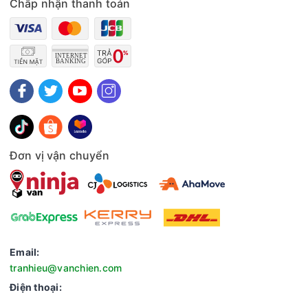
Chấp nhận thanh toán
Quạt đứng Vinawind QĐ450-ĐM có góc quay rộng
Quạt đứng cánh 450 mm Vinawind QĐ450-ĐM được trang bị
tính năng quay đều với góc quay lớn, cho phép luồng gió
quạt mát lan tỏa đều khắp mọi góc trong căn phòng. Khả
năng quay linh hoạt này giúp mọi người trong không gian đều
cảm nhận được sự mát mẻ, không bị bỏ sót bất kỳ khu vực
Đơn vị vận chuyển
nào. Tính năng này đặc biệt hữu ích cho những căn phòng có
diện tích lớn hoặc khi có nhiều người cùng sử dụng, đảm bảo
sự thoải mái cho tất cả mọi người.
Email:
tranhieu@vanchien.com
Điện thoại: