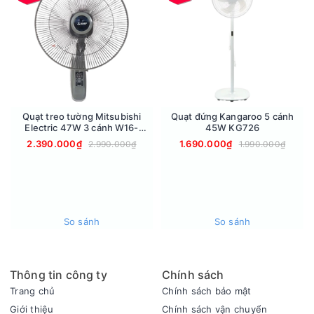
hóa không gian sử dụng. Từ phòng khách hiện đại đến phòng
ngủ cổ điển, quạt đều mang lại sự hài hòa và thẩm mỹ cho
không gian sống.
3 tốc độ gió phù hợp
Quạt QĐ450-ĐM được thiết lập 3 tốc độ gió: mạnh, trung
bình, yếu mang đến cho người dùng những trải nghiệm tuyệt
vời nhất. Chỉ cần xoay núm điều khiển ở phía sau thân quạt,
Quạt treo tường Mitsubishi
Quạt đứng Kangaroo 5 cánh
người dùng đã có thể điều khiển được tốc độ gió của quạt
Electric 47W 3 cánh W16-
45W KG726
sao cho phù hợp theo ý muốn cũng như nhu cầu sử dụng.
RACY-GY
2.390.000₫
1.690.000₫
2.990.000₫
1.990.000₫
Núm xoay thiết kế đơn giản giúp cho bất kỳ ai cũng có thể sử
dụng và điều khiển quạt một cách dễ dàng.
So sánh
So sánh
Thông tin công ty
Chính sách
Trang chủ
Chính sách bảo mật
Giới thiệu
Chính sách vận chuyển