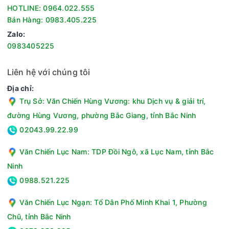
HOTLINE: 0964.022.555
Bán Hàng: 0983.405.225
Zalo:
0983405225
Liên hệ với chúng tôi
Địa chỉ:
Trụ Sở: Văn Chiến Hùng Vương: khu Dịch vụ & giải trí,
đường Hùng Vương, phường Bắc Giang, tỉnh Bắc Ninh
02043.99.22.99
Công suất mạnh mẽ, sải cánh lên tới 45 cm
Văn Chiến Lục Nam: TDP Đồi Ngô, xã Lục Nam, tỉnh Bắc
Với công suất 50W ấn tượng, quạt đứng QĐ450-ĐM mang lại
Ninh
hiệu suất làm mát vượt trội. Quạt được trang bị 3 cánh quạt
0988.521.225
có đường kính lên đến 45 cm, tạo ra luồng gió mạnh mẽ và
lan tỏa nhanh chóng trong không gian. Cánh quạt được chế
Văn Chiến Lục Ngạn: Tổ Dân Phố Minh Khai 1, Phường
tạo từ nhựa cao cấp không độc hại, đảm bảo an toàn sức
khỏe người sử dụng. Vật liệu này không chỉ có độ bền cao,
Chũ, tỉnh Bắc Ninh
không hao mòn theo thời gian mà còn duy trì hiệu suất hoạt