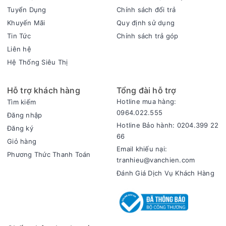
Tuyển Dụng
Chính sách đổi trả
Khuyến Mãi
Quy định sử dụng
Tin Tức
Chính sách trả góp
Liên hệ
Nan lồng quạt đứng Vinawind QĐ450-ĐM đan khít, an toàn
Hệ Thống Siêu Thị
khi sử dụng
Hệ thống lồng bảo vệ của quạt cây điện cơ QĐ450-ĐM được
Hỗ trợ khách hàng
Tổng đài hỗ trợ
thiết kế với độ chắc chắn cao, các nan lồng được đan khít
Hotline mua hàng:
Tìm kiếm
chặt chẽ theo tiêu chuẩn an toàn nghiêm ngặt. Cấu trúc này
0964.022.555
đảm bảo an toàn tuyệt đối cho người sử dụng, đặc biệt là trẻ
Đăng nhập
Hotline Bảo hành: 0204.399 22
em khi tiếp xúc gần với quạt. Khả năng giảm thiểu tổn thương
Đăng ký
66
được tối ưu hóa ở mức cao nhất, ngay cả khi vô tình chạm
Giỏ hàng
Email khiếu nại:
vào quạt trong lúc hoạt động. Đây là yếu tố quan trọng giúp
Phương Thức Thanh Toán
tranhieu@vanchien.com
gia đình yên tâm sử dụng sản phẩm hàng ngày.
Đánh Giá Dịch Vụ Khách Hàng