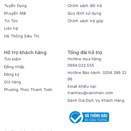
Tuyển Dụng
Chính sách đổi trả
Khuyến Mãi
Quy định sử dụng
Tin Tức
Chính sách trả góp
Liên hệ
Hệ Thống Siêu Thị
Hỗ trợ khách hàng
Tổng đài hỗ trợ
Hotline mua hàng:
Tìm kiếm
0964.022.555
Đăng nhập
Hotline Bảo hành: 0204.399 22
Đăng ký
66
Giỏ hàng
Email khiếu nại:
Phương Thức Thanh Toán
tranhieu@vanchien.com
Điều chỉnh tốc độ gió linh hoạt
Đánh Giá Dịch Vụ Khách Hàng
Quạt có 3 mức tốc độ gió khác nhau, giúp người dùng dễ
dàng lựa chọn mức gió phù hợp với điều kiện thời tiết hoặc
nhu cầu sử dụng trong từng thời điểm.