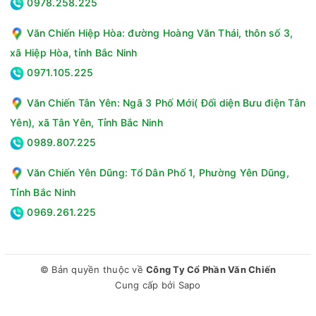
0978.258.225
Góc quay: 90 độ
Công suất: 75W
Văn Chiến Hiệp Hòa: đường Hoàng Văn Thái, thôn số 3,
Nhãn năng lượng: 5 sao
xã Hiệp Hòa, tỉnh Bắc Ninh
Bảng điều khiển: Nút xoay
0971.105.225
Điều khiển từ xa: Không
Hẹn giờ: Không
Văn Chiến Tân Yên: Ngã 3 Phố Mới( Đối diện Bưu điện Tân
Tính năng khác: Điều chỉnh được chiều cao, Lồng quạt có
Yên), xã Tân Yên, Tỉnh Bắc Ninh
khe hở nan quạt nhỏ
0989.807.225
Điều chỉnh chiều cao: 90cm - 100cm
Trọng lượng sản phẩm: 5.2kg
Văn Chiến Yên Dũng: Tổ Dân Phố 1, Phường Yên Dũng,
Nguồn điện áp: 220V/50Hz
Tỉnh Bắc Ninh
Thương hiệu: Senko
Xuất xứ thương hiệu: Việt Nam
0969.261.225
Sản xuất tại: Việt Nam
Bảo hành: 24 tháng
© Bản quyền thuộc về
Công Ty Cổ Phần Văn Chiến
Cung cấp bởi
Sapo