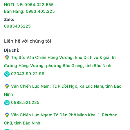
Lồng quạt được thiết kế với 135 nan và 2 vòng giữa chắc
HOTLINE: 0964.022.555
chắn, được sơn tĩnh điện giúp tăng độ bền và hạn chế gỉ sét
Bán Hàng: 0983.405.225
trong quá trình sử dụng.
Zalo:
Tiết kiệm điện năng
0983405225
Quạt Senko SL1830 đạt tiêu chuẩn hiệu suất năng lượng 5
sao giúp tiết kiệm điện hiệu quả. Điều này giúp người dùng
Liên hệ với chúng tôi
yên tâm sử dụng quạt trong thời gian dài mà không lo tiêu
tốn nhiều điện năng.
Địa chỉ:
Trụ Sở: Văn Chiến Hùng Vương: khu Dịch vụ & giải trí,
Quạt sàn lỡ Senko SL1830 là lựa chọn phù hợp cho gia đình
cần một thiết bị làm mát mạnh mẽ, bền bỉ và tiết kiệm điện.
đường Hùng Vương, phường Bắc Giang, tỉnh Bắc Ninh
Với thiết kế đẹp mắt cùng khả năng làm mát hiệu quả, sản
02043.99.22.99
phẩm sẽ giúp không gian sống luôn thoáng mát và dễ chịu.
Văn Chiến Lục Nam: TDP Đồi Ngô, xã Lục Nam, tỉnh Bắc
Thông số kỹ thuật Quạt sàn lỡ Senko SL1830
Ninh
Loại quạt: Quạt lửng
0988.521.225
Sải cánh: 43cm
Số cánh quạt: 5 cánh
Văn Chiến Lục Ngạn: Tổ Dân Phố Minh Khai 1, Phường
Chất liệu cánh quạt: Nhựa cao cấp
Tốc độ gió: 3 tốc độ
Chũ, tỉnh Bắc Ninh
Lưu lượng gió: 133.3 m3/phút