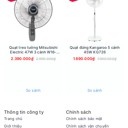
nhau.
Quạt treo tường Mitsubishi
Quạt đứng Kangaroo 5 cánh
Electric 47W 3 cánh W16-
45W KG726
RACY-GY
2.390.000₫
1.690.000₫
2.990.000₫
1.990.000₫
So sánh
So sánh
Khả năng làm mát hiệu quả
Quạt được trang bị sải cánh 43cm cùng công suất 75W giúp
Thông tin công ty
Chính sách
tạo ra luồng gió mạnh mẽ và ổn định. Lưu lượng gió đạt
Trang chủ
Chính sách bảo mật
khoảng 133.3 m³/phút giúp không khí được lưu thông tốt và
Giới thiệu
Chính sách vận chuyển
mang lại cảm giác mát mẻ dễ chịu.