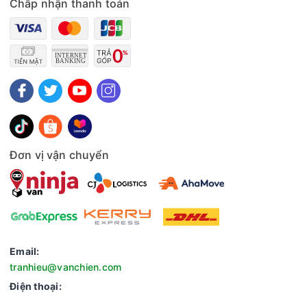
Chấp nhận thanh toán
Đơn vị vận chuyển
Chuyển hướng gió rộng
Quạt có bộ phận chuyển hướng gió cơ với góc quay 90 độ
giúp luồng gió được phân bố đều trong không gian. Điều này
Email:
giúp nhiều người trong phòng có thể cùng tận hưởng luồng
tranhieu@vanchien.com
gió mát.
Điện thoại:
Lồng quạt chắc chắn, an toàn