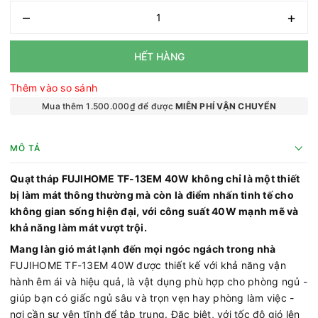
–
+
HẾT HÀNG
Thêm vào so sánh
Mua thêm 1.500.000₫ để được
MIỄN PHÍ VẬN CHUYỂN
MÔ TẢ
Quạt tháp FUJIHOME TF-13EM 40W không chỉ là một thiết
bị làm mát thông thường mà còn là điểm nhấn tinh tế cho
không gian sống hiện đại, với công suất 40W mạnh mẽ và
khả năng làm mát vượt trội.
Mang làn gió mát lạnh đến mọi ngóc ngách trong nhà
FUJIHOME TF-13EM 40W được thiết kế với khả năng vận
hành êm ái và hiệu quả, là vật dụng phù hợp cho phòng ngủ -
giúp bạn có giấc ngủ sâu và trọn vẹn hay phòng làm việc -
nơi cần sự yên tĩnh để tập trung. Đặc biệt, với tốc độ gió lên