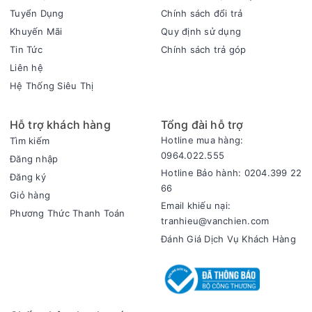
Tuyển Dụng
Chính sách đổi trả
Khuyến Mãi
Quy định sử dụng
Ba mức gió tùy chỉnh, gió lan tỏa rộng khắp
Tin Tức
Chính sách trả góp
FUJIHOME TF-13EM 40W cung cấp 3 mức gió linh hoạt, cho
Liên hệ
phép bạn dễ dàng điều chỉnh theo nhu cầu sử dụng và nhiệt
độ môi trường. Dù bạn cần một làn gió nhẹ nhàng hay luồng
Hệ Thống Siêu Thị
gió mạnh mẽ để xua tan cái nóng, chiếc quạt này đều có thể
đáp ứng. Đặc biệt, khả năng xoay góc rộng lên đến 90° giúp
Hỗ trợ khách hàng
Tổng đài hỗ trợ
gió được lan tỏa đều khắp căn phòng, đảm bảo mọi ngóc
Hotline mua hàng:
Tìm kiếm
ngách đều nhận được hơi mát, tạo cảm giác dễ chịu đồng
0964.022.555
Đăng nhập
đều cho mọi người.
Hotline Bảo hành: 0204.399 22
Đăng ký
66
Giỏ hàng
Email khiếu nại:
Phương Thức Thanh Toán
tranhieu@vanchien.com
Đánh Giá Dịch Vụ Khách Hàng