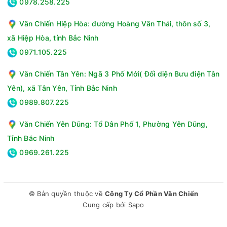
0978.258.225
Bảng điều khiển:Nút xoay
Loại motor:Hãng không công bố
Văn Chiến Hiệp Hòa: đường Hoàng Văn Thái, thôn số 3,
Chiều dài dây điện:160 cm
xã Hiệp Hòa, tỉnh Bắc Ninh
Thương hiệu của:Việt Nam
Sản xuất tại:Trung Quốc
0971.105.225
Năm ra mắt:2025
Tiện ích:Tiếng ồn thấp, Tiết kiệm điện, Thiết kế nhỏ gọn
Văn Chiến Tân Yên: Ngã 3 Phố Mới( Đối diện Bưu điện Tân
Kích thước:Ngang 30 cm - Cao 110 cm - Sâu 13 cm
Yên), xã Tân Yên, Tỉnh Bắc Ninh
Khối lượng:3.36 kg
0989.807.225
Hãng:FUJIHOME.
Văn Chiến Yên Dũng: Tổ Dân Phố 1, Phường Yên Dũng,
Tỉnh Bắc Ninh
0969.261.225
© Bản quyền thuộc về
Công Ty Cổ Phần Văn Chiến
Cung cấp bởi
Sapo