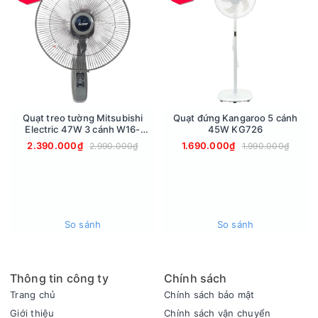
gian mát mẻ, thoải mái. Sản phẩm cũng được thiết kế để hoạt
động với độ ồn thấp (35 dB), mang lại sự yên tĩnh tối đa, phù
hợp cho những ai nhạy cảm với tiếng ồn.
Quạt treo tường Mitsubishi
Quạt đứng Kangaroo 5 cánh
Electric 47W 3 cánh W16-
45W KG726
RACY-GY
2.390.000₫
1.690.000₫
2.990.000₫
1.990.000₫
So sánh
So sánh
Thông tin công ty
Chính sách
Trang chủ
Chính sách bảo mật
Giới thiệu
Chính sách vận chuyển