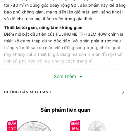
tới 780 m³/h cùng góc xoay rộng 90°, sản phẩm này dễ dàng
bao phủ không gian, mang đến làn gió mát lạnh, sảng khoái
và dễ chịu cho mọi thành viên trong gia đình.
Thiết kế tối giản, nâng tầm không gian
Điểm nổi bật đầu tiên của FUJIHOME TF-13EM 40W chính là
thiết kế dạng tháp đứng độc đáo. Với phần phía trước màu
trắng và mặt sau có màu viền đồng sang trọng, chiếc quạt
này không chỉ là thiết bị gia dụng mà còn là món đồ nội thất
tinh tế, phù hợp với mọi phong cách trang trí.
Kích thước nhỏ gọn (cao 110 cm, ngang 30 cm, sâu 13 cm)
Xem thêm
cùng khối lượng 3.36 kg giúp bạn dễ dàng di chuyển và đặt
ở bất cứ đâu mà không chiếm quá nhiều diện tích. Dây điện
dài 160 cm cũng mang lại sự linh hoạt khi tìm vị trí đặt quạt.
HƯỚNG DẪN MUA HÀNG
Công suất 40W mạnh mẽ, tiết kiệm năng lượng
Với công suất 40W, FUJIHOME TF-13EM không chỉ mang lại
Sản phẩm liên quan
hiệu quả làm mát tức thì mà còn đảm bảo tối ưu hóa mức tiêu
thụ điện năng. Điều này giúp gia đình bạn giảm bớt gánh
nặng chi phí điện hàng tháng, đồng thời vẫn tận hưởng không
20%
15%