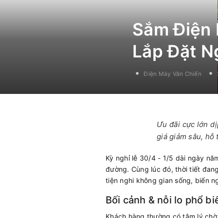
Sắm Điện 
Lắp Đặt N
Điện Máy Văn Chiến
Ưu đãi cực lớn dị
giá giảm sâu, hỗ 
Kỳ nghỉ lễ 30/4 - 1/5 dài ngày nă
đường. Cùng lúc đó, thời tiết đan
tiện nghi không gian sống, biến n
Bối cảnh & nỗi lo phổ bi
Khách hàng thường có tâm lý chờ t