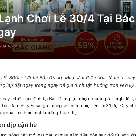
Lạnh Chơi Lễ 30/4 Tại Bắc
gay
29/04/2026
p lễ 30/4 - 1/5 tại Bắc Giang. Mua sắm điều hòa, tủ lạnh, má
trợ lắp đặt ngay trong ngày để gia đình tận hưởng trọn vẹn kỳ
m nay, nhiều gia đình tại Bắc Giang lựa chọn phương án "nghỉ lễ tạ
g bắt đầu chuyển sang oi nóng với mức nhiệt lên tới 31 độ. Đây ch
gôi nhà thành nơi nghỉ dưỡng thực thụ.
ến dịp cận hè
rời nóng hẳn mới bắt đầu đi mua sắm điều hòa hay đổi tủ lạnh lớn