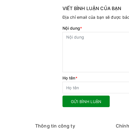
VIẾT BÌNH LUẬN CỦA BẠN
Địa chỉ email của bạn sẽ được b
Nội dung
*
Họ tên
*
GỬI BÌNH LUẬN
Thông tin công ty
Chính