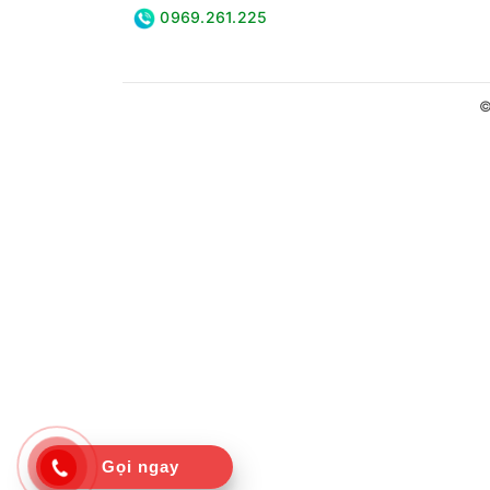
0969.261.225
©
Gọi ngay