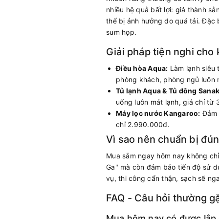
nhiều hệ quả bất lợi: giá thành sả
thể bị ảnh hưởng do quá tải. Đặc b
sum họp.
Giải pháp tiện nghi cho 
Điều hòa Aqua:
Làm lạnh siêu t
phòng khách, phòng ngủ luôn m
Tủ lạnh Aqua & Tủ đông Sanak
uống luôn mát lạnh, giá chỉ từ
Máy lọc nước Kangaroo:
Đảm b
chỉ 2.990.000đ.
Vì sao nên chuẩn bị đú
Mua sắm ngay hôm nay không chỉ g
Ga" mà còn đảm bảo tiến độ sử dụ
vụ, thi công cẩn thận, sạch sẽ nga
FAQ - Câu hỏi thường g
Mua hôm nay có được lắp 