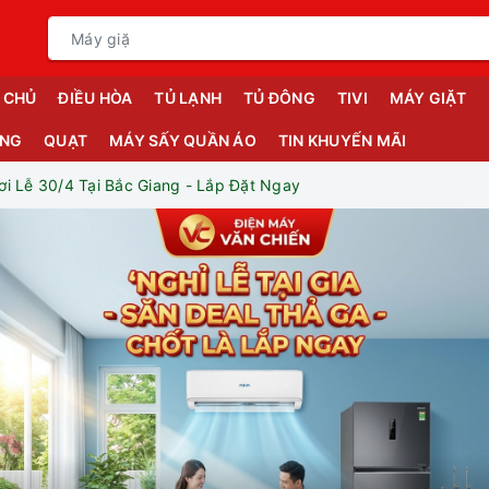
 CHỦ
ĐIỀU HÒA
TỦ LẠNH
TỦ ĐÔNG
TIVI
MÁY GIẶT
ỤNG
QUẠT
MÁY SẤY QUẦN ÁO
TIN KHUYẾN MÃI
i Lễ 30/4 Tại Bắc Giang - Lắp Đặt Ngay