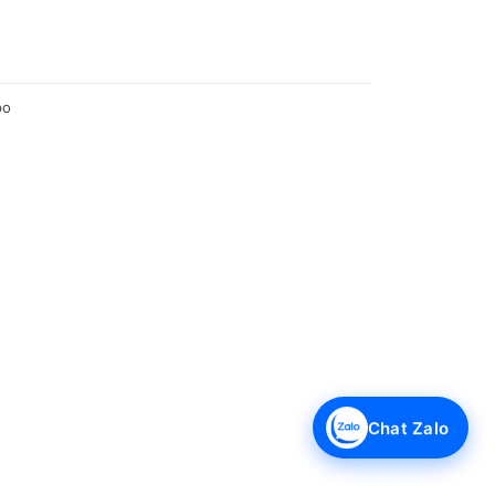
po
Chat Zalo