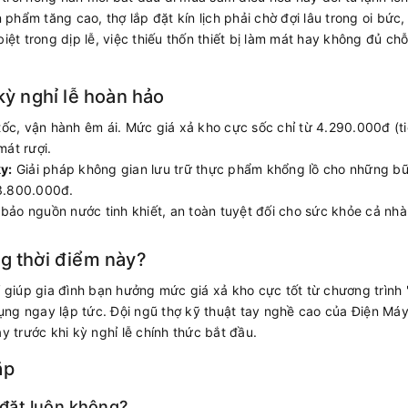
n phẩm tăng cao, thợ lắp đặt kín lịch phải chờ đợi lâu trong oi bức
iệt trong dịp lễ, việc thiếu thốn thiết bị làm mát hay không đủ ch
kỳ nghỉ lễ hoàn hảo
ốc, vận hành êm ái. Mức giá xả kho cực sốc chỉ từ 4.290.000đ (ti
át rượi.
y:
Giải pháp không gian lưu trữ thực phẩm khổng lồ cho những bữ
 3.800.000đ.
ảo nguồn nước tinh khiết, an toàn tuyệt đối cho sức khỏe cả nhà
ng thời điểm này?
iúp gia đình bạn hưởng mức giá xả kho cực tốt từ chương trình "
ng ngay lập tức. Đội ngũ thợ kỹ thuật tay nghề cao của Điện Má
y trước khi kỳ nghỉ lễ chính thức bắt đầu.
ặp
đặt luôn không?