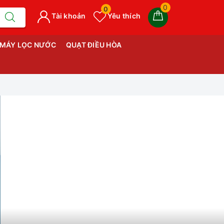
0
0
Tài khoản
Yêu thích
MÁY LỌC NƯỚC
QUẠT ĐIỀU HÒA