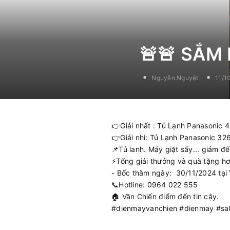
🚨🚨 SẮM
Nguyễn Nguyệt
11/1
👉Giải nhất : Tủ Lạnh Panasonic 4
👉Giải nhi: Tủ Lạnh Panasonic 326
📌Tủ lanh. Máy giặt sấy... giảm đế
⚡️Tổng giải thưởng và quà tặng hơ
- Bốc thăm ngày: 30/11/2024 tại
📞Hotline: 0964 022 555
🏠 Văn Chiến điểm đến tin cậy.
#dienmayvanchien #dienmay #sa