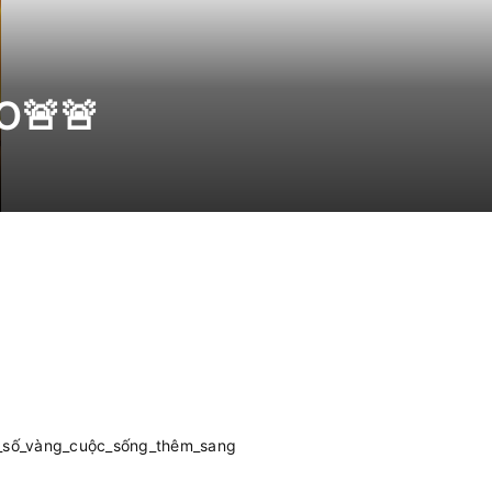
O🚨🚨
_số_vàng_cuộc_sống_thêm_sang