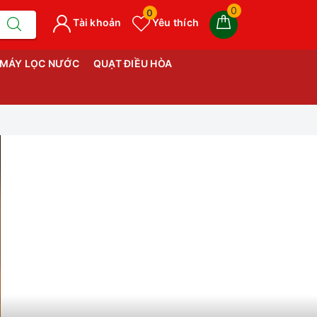
0
0
Tài khoản
Yêu thích
MÁY LỌC NƯỚC
QUẠT ĐIỀU HÒA