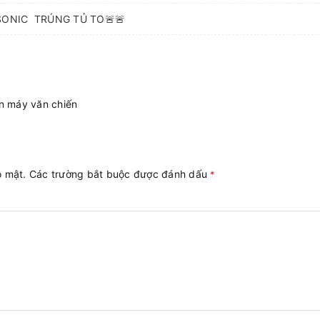
SONIC TRÚNG TỦ TO🚨🚨
n máy văn chiến
ảo mật. Các trường bắt buộc được đánh dấu
*