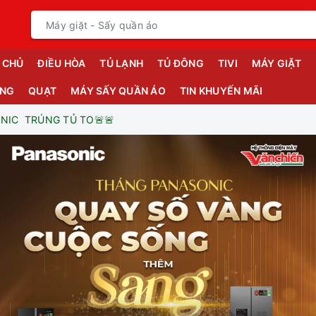
 CHỦ
ĐIỀU HÒA
TỦ LẠNH
TỦ ĐÔNG
TIVI
MÁY GIẶT
ỤNG
QUẠT
MÁY SẤY QUẦN ÁO
TIN KHUYẾN MÃI
ONIC TRÚNG TỦ TO🚨🚨