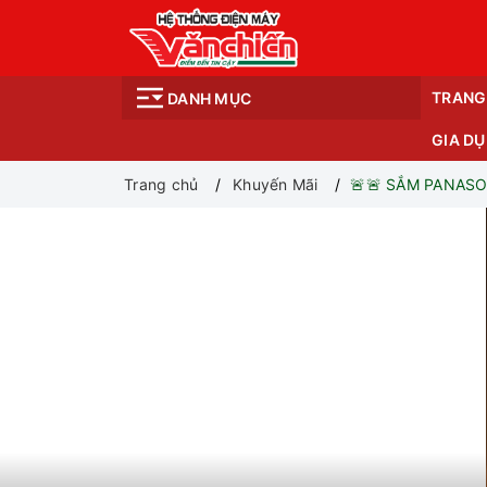
TRANG
DANH MỤC
GIA D
Trang chủ
Khuyến Mãi
🚨🚨 SẮM PANAS