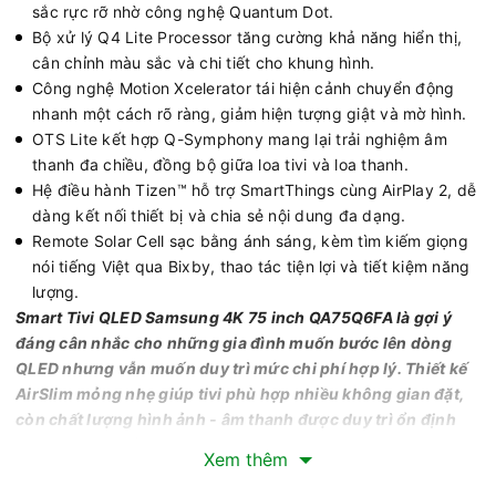
sắc rực rỡ nhờ công nghệ Quantum Dot.
Bộ xử lý Q4 Lite Processor tăng cường khả năng hiển thị,
cân chỉnh màu sắc và chi tiết cho khung hình.
Công nghệ Motion Xcelerator tái hiện cảnh chuyển động
nhanh một cách rõ ràng, giảm hiện tượng giật và mờ hình.
OTS Lite kết hợp Q-Symphony mang lại trải nghiệm âm
thanh đa chiều, đồng bộ giữa loa tivi và loa thanh.
Hệ điều hành Tizen™ hỗ trợ SmartThings cùng AirPlay 2, dễ
dàng kết nối thiết bị và chia sẻ nội dung đa dạng.
Remote Solar Cell sạc bằng ánh sáng, kèm tìm kiếm giọng
nói tiếng Việt qua Bixby, thao tác tiện lợi và tiết kiệm năng
lượng.
Smart Tivi QLED Samsung 4K 75 inch QA75Q6FA là gợi ý
đáng cân nhắc cho những gia đình muốn bước lên dòng
QLED nhưng vẫn muốn duy trì mức chi phí hợp lý. Thiết kế
AirSlim mỏng nhẹ giúp tivi phù hợp nhiều không gian đặt,
còn chất lượng hình ảnh - âm thanh được duy trì ổn định
cho nhu cầu giải trí hằng ngày. Nhờ hệ điều hành Tizen và
Xem thêm
các tính năng kết nối thông minh, thiết bị đáp ứng trọn vẹn
từ xem phim, chơi game cơ bản đến điều khiển, quản lý