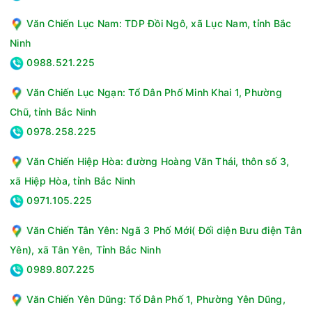
tìm nội dung muốn xem.
Văn Chiến Lục Nam: TDP Đồi Ngô, xã Lục Nam, tỉnh Bắc
Chiếc smart tivi này hỗ trợ SmartThings, cho phép điều khiển
Ninh
thiết bị bằng điện thoại, nhập nội dung tìm kiếm nhanh hơn và
quản lý các thiết bị thông minh trong gia đình ngay trên cùng
0988.521.225
một nền tảng.
Văn Chiến Lục Ngạn: Tổ Dân Phố Minh Khai 1, Phường
Chũ, tỉnh Bắc Ninh
0978.258.225
Văn Chiến Hiệp Hòa: đường Hoàng Văn Thái, thôn số 3,
xã Hiệp Hòa, tỉnh Bắc Ninh
0971.105.225
Văn Chiến Tân Yên: Ngã 3 Phố Mới( Đối diện Bưu điện Tân
Yên), xã Tân Yên, Tỉnh Bắc Ninh
0989.807.225
Tiện ích thông minh
Văn Chiến Yên Dũng: Tổ Dân Phố 1, Phường Yên Dũng,
One Remote
kèm
Solar Cell Remote
có khả năng sạc bằng