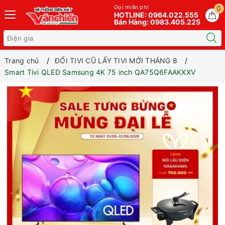
Gọi miễn phí
0
HOTLINE: 0964.022.555
Bán Hàng: 0983.405.225
Trang chủ
ĐỔI TIVI CŨ LẤY TIVI MỚI THÁNG 8
Smart Tivi QLED Samsung 4K 75 inch QA75Q6FAAKXXV