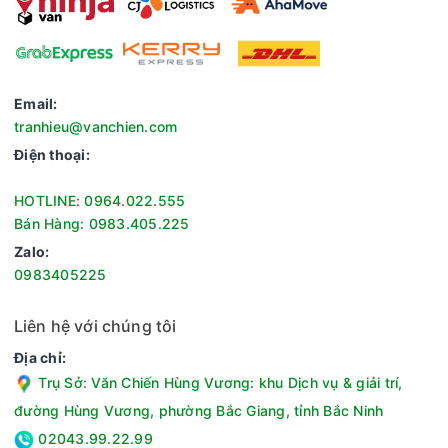
Email:
tranhieu@vanchien.com
Điện thoại:
HOTLINE: 0964.022.555
Bán Hàng: 0983.405.225
Nếu sử dụng cùng loa thanh Samsung tương thích, tính năng
Zalo:
Q-Symphony cho phép loa tivi và loa thanh đồng thời phát
0983405225
âm thanh, giúp không gian âm rộng và dày hơn so với dùng
loa tivi đơn lẻ.
Liên hệ với chúng tôi
Hệ điều hành
Địa chỉ:
Hệ điều hành Tizen™ mang lại giao diện trực quan, dễ thao
Trụ Sở: Văn Chiến Hùng Vương: khu Dịch vụ & giải trí,
tác với cách sắp xếp ứng dụng giống smartphone. Kho ứng
đường Hùng Vương, phường Bắc Giang, tỉnh Bắc Ninh
dụng phong phú với Netflix, YouTube, Clip TV, VieON, POPS
Kids, Galaxy Play, MP3 Zing, Spotify,... giúp cả gia đình dễ
02043.99.22.99