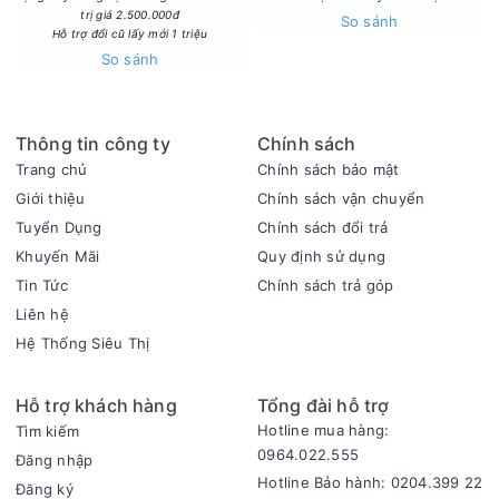
trị giá 2.500.000đ
kèm là Quantum HDR và Mega Contrast, làm rõ sự tách biệt
So sánh
Hỗ trợ đổi cũ lấy mới 1 triệu
giữa vùng sáng - tối và giảm hiện tượng cháy sáng ở các
So sánh
cảnh phức tạp.
Thông tin công ty
Chính sách
Trang chủ
Chính sách bảo mật
Giới thiệu
Chính sách vận chuyển
Tuyển Dụng
Chính sách đổi trả
Khuyến Mãi
Quy định sử dụng
Tin Tức
Chính sách trả góp
Liên hệ
Hệ Thống Siêu Thị
Hỗ trợ khách hàng
Tổng đài hỗ trợ
Supreme UHD Dimming
tiếp tục tối ưu bằng cách chia màn
Hotline mua hàng:
Tìm kiếm
hình thành nhiều vùng nhỏ để điều chỉnh ánh sáng độc lập.
0964.022.555
Đăng nhập
Từ đó, các cảnh tối vẫn giữ chi tiết cần thiết, trong khi cảnh
Hotline Bảo hành: 0204.399 22
Đăng ký
sáng không bị loá. Tần số quét 50/60 Hz đáp ứng ổn nhu cầu