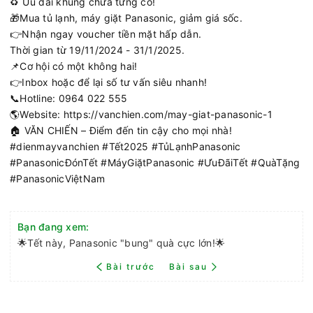
♻ Ưu đãi khủng chưa từng có!
🎁Mua tủ lạnh, máy giặt Panasonic, giảm giá sốc.
👉Nhận ngay voucher tiền mặt hấp dẫn.
Thời gian từ 19/11/2024 - 31/1/2025.
📌Cơ hội có một không hai!
👉Inbox hoặc để lại số tư vấn siêu nhanh!
📞Hotline: 0964 022 555
🌎Website: https://vanchien.com/may-giat-panasonic-1
🏠 VĂN CHIẾN – Điểm đến tin cậy cho mọi nhà!
#dienmayvanchien #Tết2025 #TủLạnhPanasonic
#PanasonicĐónTết #MáyGiặtPanasonic #ƯuĐãiTết #QuàTặng
#PanasonicViệtNam
Bạn đang xem:
🌟Tết này, Panasonic "bung" quà cực lớn!🌟
Bài trước
Bài sau