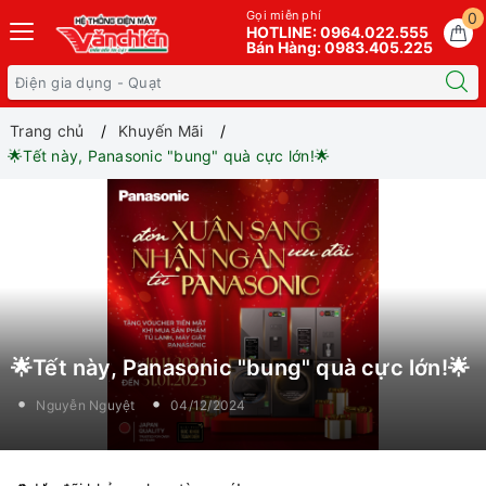
Gọi miễn phí
0
HOTLINE: 0964.022.555
Bán Hàng: 0983.405.225
Trang chủ
Khuyến Mãi
🌟Tết này, Panasonic "bung" quà cực lớn!🌟
🌟Tết này, Panasonic "bung" quà cực lớn!🌟
Nguyễn Nguyệt
04/12/2024