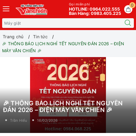
Gọi miễn phí
0
HOTLINE: 0964.022.555
Bán Hàng: 0983.405.225
Trang chủ
Tin tức
🎉 THÔNG BÁO LỊCH NGHỈ TẾT NGUYÊN ĐÁN 2026 – ĐIỆN
MÁY VĂN CHIẾN 🎉
🎉 THÔNG BÁO LỊCH NGHỈ TẾT NGUYÊN
ĐÁN 2026 – ĐIỆN MÁY VĂN CHIẾN 🎉
Trần Hiếu
16/02/2026