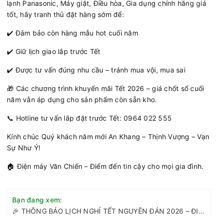
lạnh Panasonic, Máy giặt, Điều hòa, Gia dụng chính hãng giá
tốt, hãy tranh thủ đặt hàng sớm để:
✔️ Đảm bảo còn hàng mẫu hot cuối năm
✔️ Giữ lịch giao lắp trước Tết
✔️ Được tư vấn đúng nhu cầu – tránh mua vội, mua sai
🎁 Các chương trình khuyến mãi Tết 2026 – giá chốt sổ cuối
năm vẫn áp dụng cho sản phẩm còn sẵn kho.
📞 Hotline tư vấn lắp đặt trước Tết: 0964 022 555
Kính chúc Quý khách năm mới An Khang – Thịnh Vượng – Vạn
Sự Như Ý!
🏠 Điện máy Văn Chiến – Điểm đến tin cậy cho mọi gia đình.
Bạn đang xem:
🎉 THÔNG BÁO LỊCH NGHỈ TẾT NGUYÊN ĐÁN 2026 – ĐIỆN MÁY VĂN CHIẾN 🎉