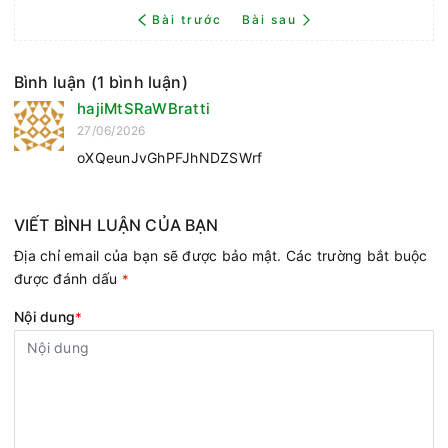
Bài trước
Bài sau
Bình luận (1 bình luận)
hajiMtSRaWBratti
27/06/2026
oXQeunJvGhPFJhNDZSWrf
VIẾT BÌNH LUẬN CỦA BẠN
Địa chỉ email của bạn sẽ được bảo mật. Các trường bắt buộc
được đánh dấu
*
Nội dung
*