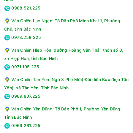
74.5 cm - Nặng 61 kg
0988.521.225
Loại Gas:R600a
Độ ồn:39 dB
Văn Chiến Lục Ngạn: Tổ Dân Phố Minh Khai 1, Phường
Thương hiệu của:Nhật Bản
Chũ, tỉnh Bắc Ninh
Sản xuất tại:Trung Quốc
Năm ra mắt:2023
0978.258.225
Hãng:AQUA.
Văn Chiến Hiệp Hòa: đường Hoàng Văn Thái, thôn số 3,
xã Hiệp Hòa, tỉnh Bắc Ninh
0971.105.225
Văn Chiến Tân Yên: Ngã 3 Phố Mới( Đối diện Bưu điện Tân
Yên), xã Tân Yên, Tỉnh Bắc Ninh
0989.807.225
Văn Chiến Yên Dũng: Tổ Dân Phố 1, Phường Yên Dũng,
Tỉnh Bắc Ninh
0969.261.225