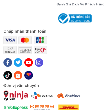
Đánh Giá Dịch Vụ Khách Hàng
- Lỗ thoát nước: tiện lợi khi xả đông và vệ sinh tủ.
Chấp nhận thanh toán
Nhìn chung, tủ đông Aqua 365 lít AQF-C5702S mang đến
cho bạn sự đa năng khi được trang bị 1 ngăn đông và 1 ngăn
mát để có thể đáp ứng nhiều nhu cầu bảo quản thực phẩm
Đơn vị vận chuyển
khác nhau. Trang bị công nghệ làm lạnh 3D, luồng lạnh 5
chiều giúp cấp đông nhanh và sâu hơn giúp bảo quản thực
phẩm được tươi ngon lâu hơn.
Thông số kỹ thuật Tủ đông Aqua 365 lít AQF-C5702S