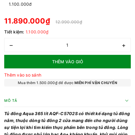
1.100.000đ
11.890.000₫
12.990.000₫
Tiết kiệm:
1.100.000₫
–
+
THÊM VÀO GIỎ
Thêm vào so sánh
Mua thêm 1.500.000₫ để được
MIỄN PHÍ VẬN CHUYỂN
MÔ TẢ
Tủ đông Aqua 365 lít AQF-C5702S có thiết kế dạng tủ đông
nằm, thuộc dòng tủ đông 2 cửa mang đến cho người dùng
sự tiện lợi khi tìm kiếm thực phẩm bên trong tủ đông. Lòng
tủ đông được phủ lớp bạc Ag+ kháng khuẩn, khử mùi giúp