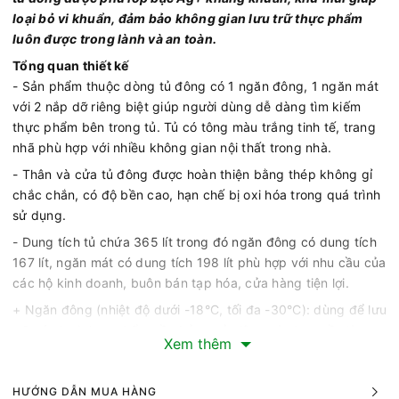
loại bỏ vi khuẩn, đảm bảo không gian lưu trữ thực phẩm
luôn được trong lành và an toàn.
Tổng quan thiết kế
- Sản phẩm thuộc dòng tủ đông có 1 ngăn đông, 1 ngăn mát
với 2 nắp dỡ riêng biệt giúp người dùng dễ dàng tìm kiếm
thực phẩm bên trong tủ. Tủ có tông màu trắng tinh tế, trang
nhã phù hợp với nhiều không gian nội thất trong nhà.
- Thân và cửa tủ đông được hoàn thiện bằng thép không gỉ
chắc chắn, có độ bền cao, hạn chế bị oxi hóa trong quá trình
sử dụng.
- Dung tích tủ chứa 365 lít trong đó ngăn đông có dung tích
167 lít, ngăn mát có dung tích 198 lít phù hợp với nhu cầu của
các hộ kinh doanh, buôn bán tạp hóa, cửa hàng tiện lợi.
+ Ngăn đông (nhiệt độ dưới -18°C, tối đa -30°C): dùng để lưu
trữ các loại thực phẩm cần bảo quản lâu ngày hay cần làm
Xem thêm
đá, làm kem,...
+ Ngăn mát (nhiệt độ 0 - 10°C): phù hợp để bảo quản các
HƯỚNG DẪN MUA HÀNG
loại nước uống đóng chai, rau củ, trái cây hay thực phẩm sử