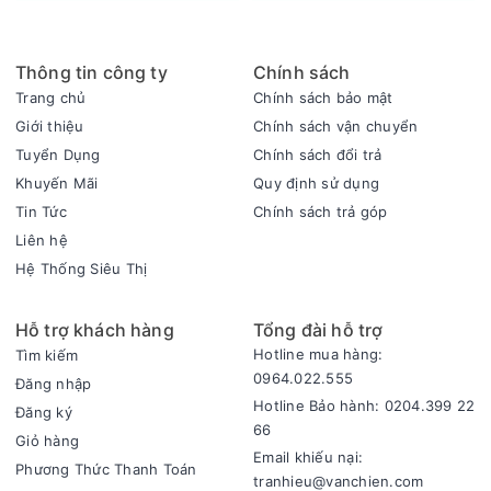
tháng.
Thông tin công ty
Chính sách
Trang chủ
Chính sách bảo mật
Giới thiệu
Chính sách vận chuyển
Tuyển Dụng
Chính sách đổi trả
Khuyến Mãi
Quy định sử dụng
Tin Tức
Chính sách trả góp
Liên hệ
Hệ Thống Siêu Thị
Tiện ích
Hỗ trợ khách hàng
Tổng đài hỗ trợ
- Đèn báo nhiệt độ bất thường, giúp bạn an tâm hơn khi sử
Hotline mua hàng:
Tìm kiếm
dụng.
0964.022.555
Đăng nhập
- Giỏ đựng đồ: phân loại thực phẩm, tránh lẫn mùi.
Hotline Bảo hành: 0204.399 22
Đăng ký
- Bánh xe: tiết kiệm công sức khi di chuyển tủ đến các vị trí
66
Giỏ hàng
khác nhau.
Email khiếu nại:
Phương Thức Thanh Toán
tranhieu@vanchien.com
- Khóa cửa tủ: dễ dàng kiểm soát thực phẩm bên trong tủ.