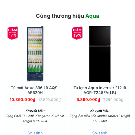
dụng hằng ngày.
Cùng thương hiệu
Aqua
17%
19%
Công nghệ khử khuẩn
Tủ mát Aqua 396 Lít AQS-
Tủ lạnh Aqua Inverter 212 lít
AF520H
AQR-T245FA(LB)
- Tủ đông Aqua có khả năng kháng khuẩn, khử mùi nhờ lòng
10.390.000₫
5.890.000₫
12.590.000₫
7.290.000₫
tủ được phủ lớp bạc Ag+ giúp loại bỏ vi khuẩn, mang đến
không gian bảo quản thực phẩm trong lành, bảo toàn chất
Khuyến Mãi:
Khuyến Mãi:
dinh dưỡng.
Tặng Chổi Lau Nhà Kangaroo KG25SM
Tặng Ấm siêu tốc Mariko MR8212 trị giá
trị giá 600.000đ
150.000đ
So sánh
So sánh