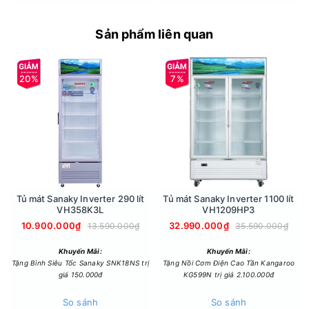
sẽ được đẩy nhanh hơn và thời gian giữ lạnh khi bị ngắt điện
sẽ lâu hơn những tủ lạnh có công nghệ làm lạnh thông
Sản phẩm liên quan
thường. Như vậy thức ăn sẽ được giữ nguyên chất dinh
dưỡng và tươi ngon lâu hơn.
20%
7%
Tủ mát Sanaky Inverter 290 lít
Tủ mát Sanaky Inverter 1100 lít
VH358K3L
VH1209HP3
10.900.000₫
32.990.000₫
13.590.000₫
35.590.000₫
Tiết kiệm thời gian và thân thiện với môi trường nhờ Gas
Khuyến Mãi:
Khuyến Mãi:
R600a
Tặng Bình Siêu Tốc Sanaky SNK18NS trị
Tặng Nồi Cơm Điện Cao Tần Kangaroo
giá 150.000đ
KG599N trị giá 2.100.000đ
Được đánh giá là bảo vệ môi trường, Gas R600a đã được
Sanaky trang bị trên dòng tủ đông của mình. Nhờ loại gas
So sánh
So sánh