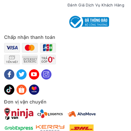
dàng lau chùi vệ sinh mà không mất quá nhiều thời gian.
Đánh Giá Dịch Vụ Khách Hàng
Đồng thời, trong quá trình nấu nướng việc mở cửa tủ thường
xuyên sẽ không tránh khỏi tình trạng dầu mỡ bám vào, tuy
nhiên với kính cường lực có bề mặt nhẵn bóng bạn có thể dễ
dàng lau chùi vệ sinh mà không mất quá nhiều thời gian.
Chấp nhận thanh toán
Đơn vị vận chuyển
Tủ đông Sanaky VH- 4099W2KD với nhiều tiện ích nổi bật
- Giỏ chứa đồ linh hoạt: Giữ cho thực phẩm được thông
thoáng trong suốt quá trình bảo quản.
- Khóa an toàn: Khóa chặt cửa tủ, tránh thất thoát khí lạnh,