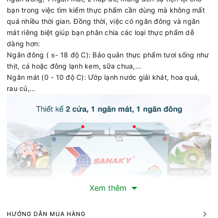
bạn trong việc tìm kiếm thực phẩm cần dùng mà không mất
quá nhiều thời gian. Đồng thời, việc có ngăn đông và ngăn
mát riêng biệt giúp bạn phân chia các loại thực phẩm dễ
dàng hơn:
Ngăn đông ( ≤- 18 độ C): Bảo quản thực phẩm tươi sống như
thịt, cá hoặc đông lạnh kem, sữa chua,...
Ngăn mát (0 - 10 độ C): Ướp lạnh nước giải khát, hoa quả,
rau củ,...
Xem thêm
HƯỚNG DẪN MUA HÀNG
Thoải mái dự trữ thực phẩm với dung tích sử dụng 280 lít