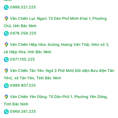
thoải mái dự trữ thực phẩm với dung tích sử dụng 280 lít, làm
0988.521.225
lạnh nhanh, bền bỉ với dàn lạnh bằng đồng nguyên chất, tiết
kiệm thời gian và thân thiện với môi trường nhờ Gas R600a,
Văn Chiến Lục Ngạn: Tổ Dân Phố Minh Khai 1, Phường
sang trọng, đẳng cấp với cánh tủ bằng kính cường lực, dễ
Chũ, tỉnh Bắc Ninh
dàng vệ sinh nhờ mặt kính phẳng và nhiều tiện ích nổi bật
khác.
0978.258.225
Thông số kỹ thuật Tủ đông Sanaky 280 lít VH4099W2KD
Văn Chiến Hiệp Hòa: đường Hoàng Văn Thái, thôn số 3,
Loại tủ:Tủ đông
xã Hiệp Hòa, tỉnh Bắc Ninh
Dung tích tổng:280 lít
0971.105.225
Dung tích sử dụng:280 lít - Ngăn mát Hãng không công bố
- Ngăn đông Hãng không công bố
Văn Chiến Tân Yên: Ngã 3 Phố Mới( Đối diện Bưu điện Tân
Công suất tiêu thụ theo TCVN:1.24 kWh/ngày
Yên), xã Tân Yên, Tỉnh Bắc Ninh
Số cửa:2 cửa
Số ngăn:1 ngăn đông, 1 ngăn mát
0989.807.225
Nhiệt độ ngăn mát (độ C):0 - 10℃
Văn Chiến Yên Dũng: Tổ Dân Phố 1, Phường Yên Dũng,
Nhiệt độ ngăn đông (độ C):≤-18℃
Chất liệu dàn lạnh:Đồng
Tỉnh Bắc Ninh
Chất liệu lòng tủ:Hợp kim nhôm sơn tĩnh điện
0969.261.225
Chất liệu bên ngoài:Thân tủ: Thép sơn tĩnh điện, Cửa tủ: