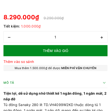
8.290.000₫
9.290.000₫
Tiết kiệm:
1.000.000₫
–
+
THÊM VÀO GIỎ
Thêm vào so sánh
Mua thêm 1.500.000₫ để được
MIỄN PHÍ VẬN CHUYỂN
MÔ TẢ
Tiện lợi, dễ sử dụng nhờ thiết kế 1 ngăn đông, 1 ngăn mát, 2
nắp đỡ
Tủ đông Sanaky 280 lít TD.VH4099W2KD thuộc dòng tủ 1
ngăn đông, 1 ngăn mát, 2 nắp dỡ, mang đến sự tiện lợi cho