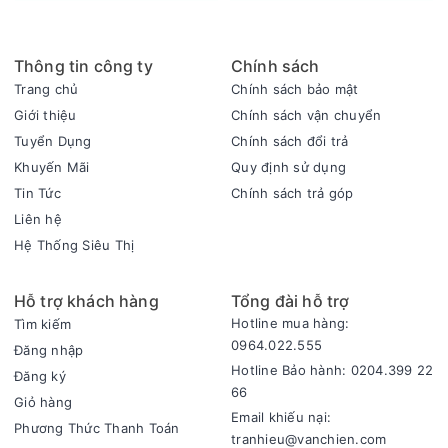
này, tủ có khả năng làm lạnh nhanh chóng nhưng vẫn tiết
kiệm 40% điện năng tiêu thụ, xóa tan nỗi lo lắng về việc tốn
quá nhiều chi phí điện hằng tháng.
Thông tin công ty
Chính sách
Trang chủ
Chính sách bảo mật
Giới thiệu
Chính sách vận chuyển
Tuyển Dụng
Chính sách đổi trả
Khuyến Mãi
Quy định sử dụng
Tin Tức
Chính sách trả góp
Liên hệ
Hệ Thống Siêu Thị
Hỗ trợ khách hàng
Tổng đài hỗ trợ
Sang trọng, đẳng cấp với cánh tủ bằng kính cường lực
Hotline mua hàng:
Tìm kiếm
Tủ đông Sanaky này có cánh tủ làm bằng kính cường lực
0964.022.555
Đăng nhập
giúp tô điểm không gian bếp, có khả năng chịu lực và chịu
Hotline Bảo hành: 0204.399 22
Đăng ký
nhiệt tốt. Trong quá trình nấu nướng, việc mở cửa tủ thường
66
Giỏ hàng
xuyên sẽ không tránh khỏi tình trạng dầu mỡ bám vào, tuy
Email khiếu nại:
nhiên với kính cường lực có bề mặt nhẵn bóng bạn có thể dễ
Phương Thức Thanh Toán
tranhieu@vanchien.com