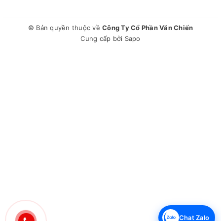
Nhựa
Chất liệu kính:Kính cường lực
© Bản quyền thuộc về
Công Ty Cổ Phần Văn Chiến
Tiện ích:Nút điều chỉnh nhiệt độ bên ngoài tủ, Khoá cửa tủ,
Cung cấp bởi
Sapo
Giỏ đựng đồ, Lỗ thoát nước, Bánh xe
Kích thước, khối lượng:
Dài 132.8 cm - Rộng 61.5 cm - Cao 80.5 cm - Nặng 53 kg
Loại Gas:R600a
Độ ồn:32-42 dB
Thương hiệu của:Việt Nam
Sản xuất tại:Việt Nam
Năm ra mắt:2020
Hãng:Sanaky.
Chat Zalo