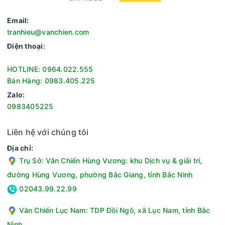
bảo vệ an toàn, không cho trẻ em mở cửa tủ nghịch phá.
Email:
- Lỗ thoát nước: giúp cho việc xả nước bên trong tủ đông
tranhieu@vanchien.com
được dễ dàng hơn tránh tình trạng bị tắc nghẽn.
Điện thoại:
- Bánh xe: thuận tiện di chuyển đến các vị trí mong muốn mà
không tốn quá nhiều công sức.
HOTLINE: 0964.022.555
Bán Hàng: 0983.405.225
Zalo:
0983405225
Liên hệ với chúng tôi
Địa chỉ:
Trụ Sở: Văn Chiến Hùng Vương: khu Dịch vụ & giải trí,
đường Hùng Vương, phường Bắc Giang, tỉnh Bắc Ninh
02043.99.22.99
Tóm lại, tủ đông Sanaky VH- 4099W2KD là một chiếc tủ đông
đáp ứng đủ những nhu cầu sử dụng của người dung: tiện lợi,
Văn Chiến Lục Nam: TDP Đồi Ngô, xã Lục Nam, tỉnh Bắc
dễ sử dụng nhờ thiết kế 1 ngăn đông, 1 ngăn mát, 2 nắp đỡ,
Ninh