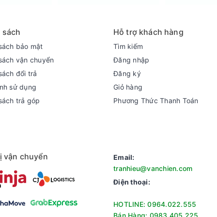
 sách
Hỗ trợ khách hàng
sách bảo mật
Tìm kiếm
sách vận chuyển
Đăng nhập
g giúp bảo vệ và đảm bảo an toàn cho các vật dụng và sản phẩm đ
sách đổi trả
Đăng ký
tiếp cận khỏi mở tủ và tiếp cận những vật dụng bên trong.
nh sử dụng
Giỏ hàng
sách trả góp
Phương Thức Thanh Toán
ị vận chuyển
Email:
tranhieu@vanchien.com
Điện thoại:
HOTLINE: 0964.022.555
Bán Hàng: 0983.405.225