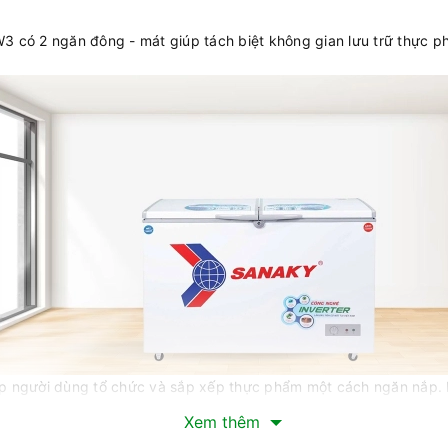
 có 2 ngăn đông - mát giúp tách biệt không gian lưu trữ thực ph
giúp người dùng tổ chức và sắp xếp thực phẩm một cách ngăn nắp. 
ong tình trạng sạch sẽ.
Xem thêm