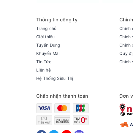
Thông tin công ty
Chính
Trang chủ
Chính 
Giới thiệu
Chính 
Tủ có khóa an toàn
Tủ có khóa an toàn là một tính năng quan trọn
Tuyển Dụng
Chính 
chặn trẻ em hoặc những người không được phép 
Khuyến Mãi
Quy đị
Tin Tức
Chính 
Liên hệ
Hệ Thống Siêu Thị
Chấp nhận thanh toán
Đơn v