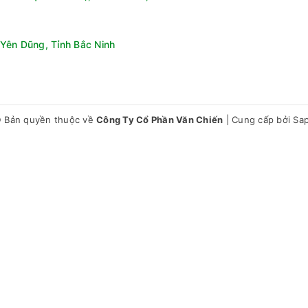
Yên Dũng, Tỉnh Bắc Ninh
oại gas làm lạnh và tiết kiệm điện năng mà không gây hại cho tầ
 Bản quyền thuộc về
Công Ty Cổ Phần Văn Chiến
|
Cung cấp bởi
Sa
ng VH-3699W3 đảm bảo hiệu suất hoạt động ổn định và tiết kiệm 
260 Lít VH3699W3
, Dung tích sử dụng: 260 lít