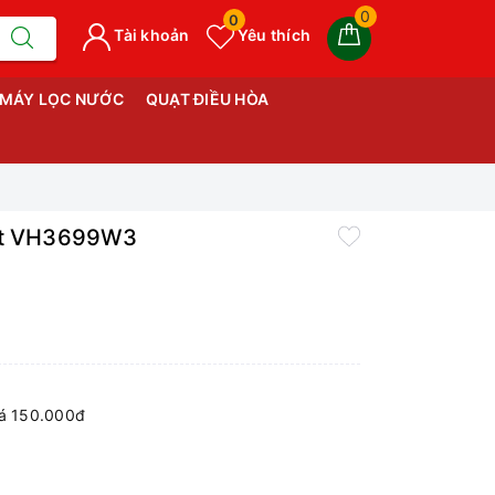
0
0
Tài khoản
Yêu thích
MÁY LỌC NƯỚC
QUẠT ĐIỀU HÒA
Lít VH3699W3
iá 150.000đ