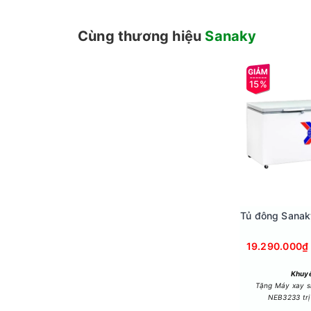
Cùng thương hiệu
Sanaky
15%
Với dung tích sử dụng 260 lít, tủ đông Sanaky 
như thịt, cá, rau củ đông và kem trong ngăn đô
Lòng côi phẳng
Tủ đông Sana
Lòng côi tủ phẳng hoàn hảo để tối ưu hóa không g
mà không bị giới hạn bởi các cấu trúc nổi hay c
19.290.000₫
Khuyế
Tặng Máy xay s
NEB3233 trị