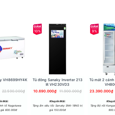
10%
9%
phù hợp cho gia đình nhỏ, văn phòng, hoặc quán ăn nhỏ. Bạn có th
ng, cũng như các loại thực phẩm tươi sống như rau, hoa quả, sữa
ky VH8699HY4K
Tủ đông Sanaky Inverter 213
Tủ mát 2 cánh 
ian lưu trữ. Với thiết kế này, không có rãnh hoặc lỗ hổng trên lòn
lít VH230VD3
VH80
hướng ngại vật. Điều này cho phép bạn sắp xếp thực phẩm một cách
22.590.000₫
10.690.000₫
11.900.000₫
23.390.000₫
n Mãi:
Khuyến Mãi:
Khuyế
inh tố Nagakawa
Tặng ấm siêu tốc Sanaky SNK-18NS trị
Tặng Bộ nồi Kanga
 giá 600.000đ
giá 150.000đ
900.