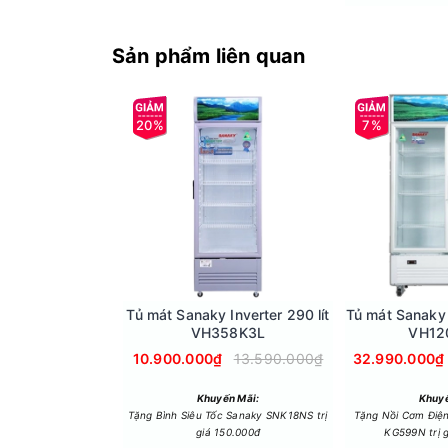
Sản phẩm liên quan
20%
7%
Bánh xe di chuyển tiện lợi
Bánh xe di chuyển tiện lợi là một tính năng hữ
xe, việc di chuyển các thiết bị nặng như tủ lạn
làm sạch, bánh xe giúp bạn di chuyển các vật d
Ngoài ra, bánh xe cũng giúp bảo vệ sàn nhà khỏ
chuyển các sản phẩm gia đình hay hàng hóa tron
Tủ mát Sanaky Inverter 290 lít
Tủ mát Sanaky I
VH358K3L
VH12
10.900.000₫
13.590.000₫
32.990.000₫
Khuyến Mãi:
Khuyế
Tặng Bình Siêu Tốc Sanaky SNK18NS trị
Tặng Nồi Cơm Điệ
giá 150.000đ
KG599N trị g