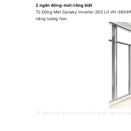
2 ngăn đông-mát riêng biệt
Tủ Đông Mát Sanaky Inverter 260 Lít VH-3699W3
năng lượng hơn.
Tủ đông còn được trang bị giỏ đựng tiện lợi, 
dễ dàng làm vệ sinh và bảo quản tủ đông-mát tr