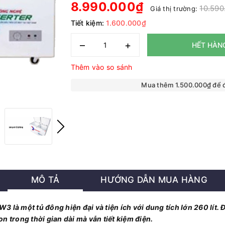
8.990.000₫
10.590
Giá thị trường:
Tiết kiệm:
1.600.000₫
–
+
HẾT HÀN
Thêm vào so sánh
Mua thêm 1.500.000₫ để
MÔ TẢ
HƯỚNG DẪN MUA HÀNG
là một tủ đông hiện đại và tiện ích với dung tích lớn 260 lít. Đ
 trong thời gian dài mà vẫn tiết kiệm điện.