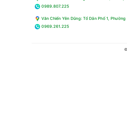
0989.807.225
Văn Chiến Yên Dũng: Tổ Dân Phố 1, Phường 
0969.261.225
Gas R600a thân thiện với môi trường
Sanaky sử dụng gas R600a cho tủ đông. Đây là l
©
tác động nhà kính. Việc sử dụng Gas R600a tro
trường xung quanh.
Thông số kỹ thuật Tủ Đông Sanaky Inverter 
Dung tích:Dung tích tổng: Hãng không công bố
Dàn lạnh:Đồng
Số ngăn:1 ngăn đông, 1 ngăn mát
Số lượng cửa mở:2 cửa
Khóa an toàn:Có
Số giỏ đựng:Có
Lỗ thoát nước:Có
Bánh xe di chuyển:Có