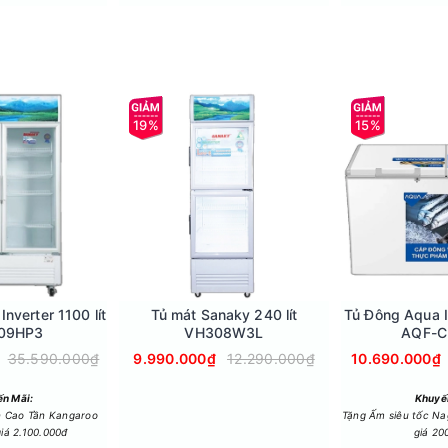
19%
15%
u ích của nhiều sản phẩm, giúp dễ dàng di chuyển chúng từ nơi này
h, máy giặt, hoặc hòa vôi trở nên đơn giản hơn và không gây cản tr
ụng một cách nhanh chóng và dễ dàng, tiết kiệm thời gian và côn
i trầy xước hoặc hỏng hóc do kéo và di chuyển vật dụng trực tiếp
g cửa hàng một cách thuận tiện, tiết kiệm công sức và tăng tính l
nverter 1100 lít
Tủ mát Sanaky 240 lít
Tủ Đông Aqua I
09HP3
VH308W3L
AQF-C
35.590.000₫
9.990.000₫
12.290.000₫
10.690.000₫
n Mãi:
Khuyế
n Cao Tần Kangaroo
Tặng Ấm siêu tốc N
iá 2.100.000đ
giá 20