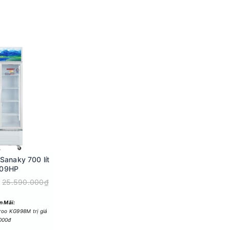
ể lưu trữ một lượng lớn thực phẩm đông lạnh
 và đồ uống trong ngăn mát.
Sanaky 700 lít
g côi tủ, giúp tận dụng hết không gian lưu trữ
09HP
 tiện lợi và linh hoạt.
25.590.000₫
n Mãi:
roo KG998M trị giá
000đ