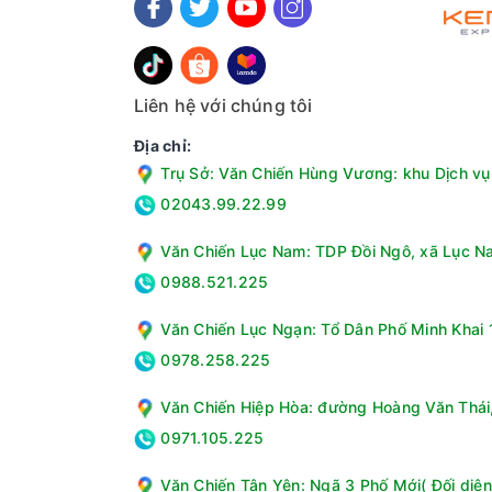
Dàn lạnh bằng đồng
Dàn lạnh bằng đồng là một tính năng quan trọng
nhiệt và làm lạnh không khí trong quá trình hoạ
Sanaky sử dụng dàn lạnh bằng đồng mang lại nhi
Liên hệ với chúng tôi
lượng. Điều này giúp giảm tiêu thụ điện năng và
Địa chỉ:
Dàn lạnh bằng đồng có độ bền và độ ổn định cao
sửa chữa và bảo trì. Cuối cùng, dàn lạnh bằng
Trụ Sở: Văn Chiến Hùng Vương: khu Dịch vụ 
không gian.
02043.99.22.99
Công nghệ tiết kiệm điện Inverter
Văn Chiến Lục Nam: TDP Đồi Ngô, xã Lục Na
Với công nghệ Inverter, tủ đông Sanaky có khả
máy chỉ hoạt động ở mức công suất thấp, giúp t
0988.521.225
Công nghệ Inverter cũng giúp tủ đông mát hoạt 
Văn Chiến Lục Ngạn: Tổ Dân Phố Minh Khai 1
bảo quản lâu hơn.
0978.258.225
Văn Chiến Hiệp Hòa: đường Hoàng Văn Thái, 
0971.105.225
Văn Chiến Tân Yên: Ngã 3 Phố Mới( Đối diện