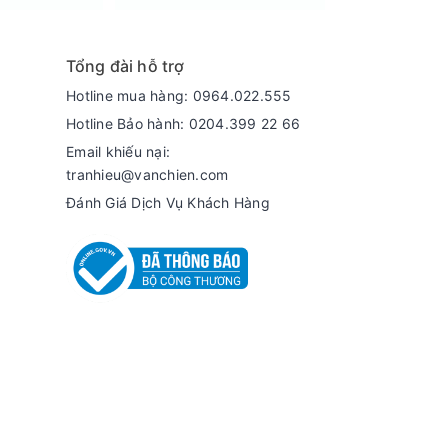
Tổng đài hỗ trợ
Hotline mua hàng: 0964.022.555
Hotline Bảo hành: 0204.399 22 66
ược lưu trữ bên trong. Khóa an toàn giúp ngăn
Email khiếu nại:
tranhieu@vanchien.com
Đánh Giá Dịch Vụ Khách Hàng