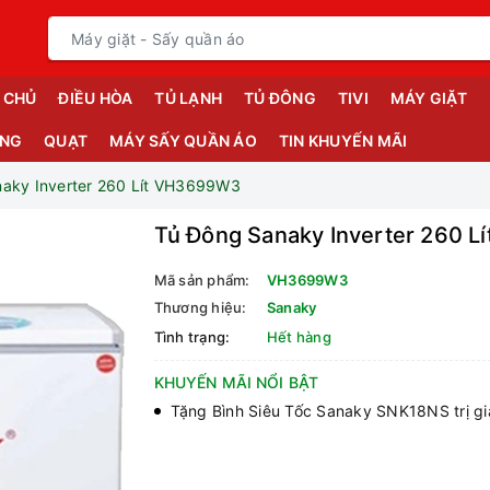
 CHỦ
ĐIỀU HÒA
TỦ LẠNH
TỦ ĐÔNG
TIVI
MÁY GIẶT
ỤNG
QUẠT
MÁY SẤY QUẦN ÁO
TIN KHUYẾN MÃI
aky Inverter 260 Lít VH3699W3
Tủ Đông Sanaky Inverter 260 
Mã sản phẩm:
VH3699W3
Thương hiệu:
Sanaky
Tình trạng:
Hết hàng
KHUYẾN MÃI NỔI BẬT
Tặng Bình Siêu Tốc Sanaky SNK18NS trị g