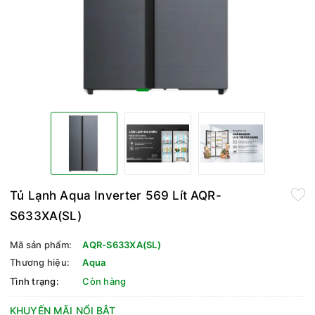
Tủ Lạnh Aqua Inverter 569 Lít AQR-
S633XA(SL)
Mã sản phẩm:
AQR-S633XA(SL)
Thương hiệu:
Aqua
Tình trạng:
Còn hàng
KHUYẾN MÃI NỔI BẬT