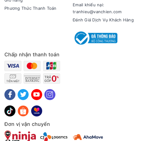
Giỏ hàng
không sử dụng trong thời gian dài, tiết kiệm điện năng, không
Email khiếu nại:
Phương Thức Thanh Toán
gây mùi hôi và hạn chế nấm mốc. Chức năng này đặc biệt
tranhieu@vanchien.com
hữu ích cho các gia đình thường xuyên đi công tác hoặc du
Đánh Giá Dịch Vụ Khách Hàng
lịch dài ngày.
Tủ Lạnh Aqua Inverter 569 Lít AQR-S633XA(SL) đáp ứng nhu
cầu lưu trữ thực phẩm đa dạng của gia đình. Sản phẩm là lựa
chọn phù hợp cho những ai đang tìm kiếm một chiếc tủ lạnh
Chấp nhận thanh toán
có thiết kế hiện đại, dung tích lớn cùng các công nghệ tiên
tiến như H-DEO Fresh, Twin Inverter, làm lạnh đa chiều,...
Thông số kỹ thuật Tủ Lạnh Aqua Inverter 569 Lít AQR-
S633XA(SL)
Loại tủ:Side by side
Dung tích thực:569 lít
Công nghệ tiết kiệm điện:Twin Inverter
Chỉnh nhiệt độ:Bảng điều khiển cảm ứng
Công nghệ làm lạnh:Làm lạnh đa chiều
Đơn vị vận chuyển
Công nghệ bảo quản thực phẩm:Ngăn ẩm HCS giữ thực
phẩm tươi ngon