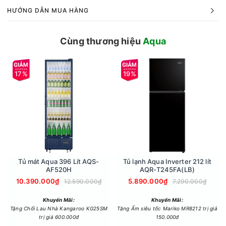
Không gian lưu trữ đa dạng
HƯỚNG DẪN MUA HÀNG
Tủ Lạnh Aqua Inverter AQR-S633XA(SL) cung cấp không
gian lưu trữ rộng rãi, phù hợp cho gia đình trên 5 thành viên
Cùng thương hiệu
Aqua
với dung tích đến 569 Lít. Sản phẩm được trang bị hệ thống
ngăn kệ bố trí khoa học, giúp người dùng dễ dàng sắp xếp
và bảo quản thực phẩm một cách ngăn nắp, thuận tiện.
17%
19%
Tủ mát Aqua 396 Lít AQS-
Tủ lạnh Aqua Inverter 212 lít
AF520H
AQR-T245FA(LB)
10.390.000₫
5.890.000₫
12.590.000₫
7.290.000₫
Khuyến Mãi:
Khuyến Mãi:
Ngăn ẩm HCS giữ thực phẩm tươi ngon lâu hơn
Tặng Chổi Lau Nhà Kangaroo KG25SM
Tặng Ấm siêu tốc Mariko MR8212 trị giá
trị giá 600.000đ
150.000đ
Ngăn HCS của Tủ Lạnh Aqua Inverter 569 Lít AQR-