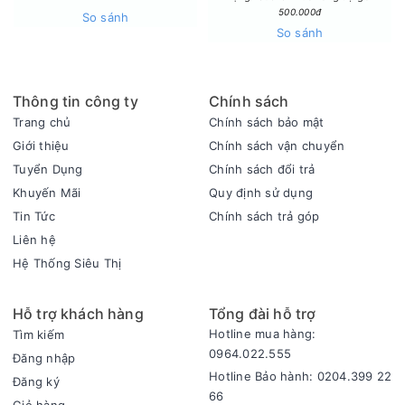
500.000đ
So sánh
So sánh
Thông tin công ty
Chính sách
Trang chủ
Chính sách bảo mật
Giới thiệu
Chính sách vận chuyển
Tuyển Dụng
Chính sách đổi trả
Khuyến Mãi
Quy định sử dụng
Tin Tức
Chính sách trả góp
Công nghệ Twin Inverter tiết kiệm điện năng
Liên hệ
Tủ Lạnh Aqua Inverter 569 Lít AQR-S633XA(SL) được trang
Hệ Thống Siêu Thị
bị công nghệ Inverter tiên tiến, đảm bảo nhiệt độ luôn ổn
định, đồng thời tối ưu hóa việc tiết kiệm điện năng. Công
nghệ này vận hành êm ái, giảm thiểu tiếng ồn, mang đến sự
Hỗ trợ khách hàng
Tổng đài hỗ trợ
thoải mái tối đa, đặc biệt lý tưởng cho những không gian cần
Hotline mua hàng:
Tìm kiếm
sự tĩnh lặng.
0964.022.555
Đăng nhập
Chức năng ngày nghỉ Holiday
Hotline Bảo hành: 0204.399 22
Đăng ký
Chức năng Holiday giúp tủ lạnh duy trì nhiệt độ ổn định khi
66