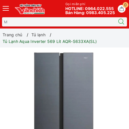
Gọi miễn phí
0
HOTLINE: 0964.022.555
Bán Hàng: 0983.405.225
Trang chủ
Tủ lạnh
Tủ Lạnh Aqua Inverter 569 Lít AQR-S633XA(SL)