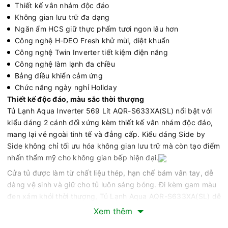
Thiết kế vân nhám độc đáo
Không gian lưu trữ đa dạng
Ngăn ẩm HCS giữ thực phẩm tươi ngon lâu hơn
Công nghệ H-DEO Fresh khử mùi, diệt khuẩn
Công nghệ Twin Inverter tiết kiệm điện năng
Công nghệ làm lạnh đa chiều
Bảng điều khiển cảm ứng
Chức năng ngày nghỉ Holiday
Thiết kế độc đáo, màu sắc thời thượng
Tủ Lạnh Aqua Inverter 569 Lít AQR-S633XA(SL) nổi bật với
kiểu dáng 2 cánh đối xứng kèm thiết kế vân nhám độc đáo,
mang lại vẻ ngoài tinh tế và đẳng cấp. Kiểu dáng Side by
Side không chỉ tối ưu hóa không gian lưu trữ mà còn tạo điểm
nhấn thẩm mỹ cho không gian bếp hiện đại.
Cửa tủ được làm từ chất liệu thép, hạn chế bám vân tay, dễ
dàng vệ sinh và giữ cho tủ luôn sáng bóng. Đi kèm gam màu
đen xám khói thời thượng, Tủ Lạnh Aqua AQR-S633XA(SL) dễ
hòa hợp với các phong cách nội thất, từ hiện đại đến cổ điển
Xem thêm
của gian bếp.