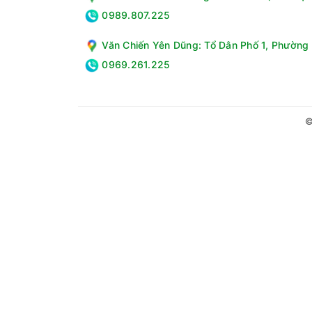
nút vặn. Bạn có thể thao tác dễ dàng mỗi khi s
0989.807.225
Văn Chiến Yên Dũng: Tổ Dân Phố 1, Phường 
0969.261.225
©
Tiện ích
Mẫu tủ lạnh Aqua Inverter 189 lít này còn được
Nhìn chung, tủ lạnh Aqua Inverter 189 lít AQR-
dụng. Tủ lạnh có khả năng tiết kiệm điện hiệu q