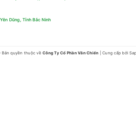
ử dụng.
Yên Dũng, Tỉnh Bắc Ninh
 Bản quyền thuộc về
Công Ty Cổ Phần Văn Chiến
|
Cung cấp bởi
Sa
 trang bị đèn Led, giúp bạn quan sát thuận tiện cũng như dễ dàng
T220FA(FB) có kiểu thiết kế gọn gàng với dung tích nhỏ, đáp ứng n
uả và vận hành êm ái, đồng thời cho khả năng làm lạnh thực phẩm 