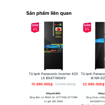
Sản phẩm liên quan
Công nghệ tiết kiệm điện
Tủ lạnh Aqua 189 lít này sử dụng công nghệ Twin
thời còn mang lại hiệu quả tiết kiệm điện và vận
9%
9%
Tủ lạnh Panasonic Inverter 420
Tủ lạnh Panaso
Lít BX471WGKV
lít NR-
15.990.000₫
17.590.000₫
22.690.000₫
Khuyến Mãi:
Khuyế
Tặng Bàn Là PANA NI-317TVRA/317TXRA
Tặng Chảo chốn
trị giá 350.000đ
NAG2603 trị