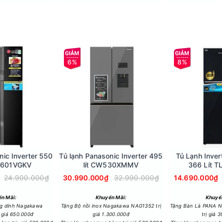
 Inverter, kết hợp máy nén Inverter và quạt Inverter để duy trì n
 hành êm ái hơn.
6%
8%
nic Inverter 550
Tủ lạnh Panasonic Inverter 495
Tủ Lạnh Inver
DZ601VGKV
lít CW530XMMV
366 Lít 
24.900.000₫
30.990.000₫
32.990.000₫
14.690.000₫
n Mãi:
Khuyến Mãi:
Khuyế
g dính Nagakawa
Tặng Bộ nồi inox Nagakawa NAG1352 trị
Tặng Bàn Là PANA 
 giá 650.000đ
giá 1.300.000đ
trị giá 