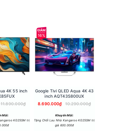
hay đá kiểu vỉ, giúp bạn chủ động hơn khi đặt
ược thiết kế thêm 3 khay chứa tiện lợi cho việc
16%
qua 4K 55 inch
Google Tivi QLED Aqua 4K 43
K85FUX
inch AQT43S800UX
11.890.000₫
8.690.000₫
10.290.000₫
n Mãi:
Khuyến Mãi:
Kangaroo KG25SM trị
Tặng Chổi Lau Nhà Kangaroo KG25SM trị
0.000đ
giá 600.000đ