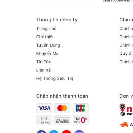
Tặng Voucher mua h
Công nghệ làm lạnh + Công nghệ bảo quản t
Công nghệ làm lạnh đa chiều: Giúp hơi lạnh tỏ
Thông tin công ty
Chính
được hiện tượng hơi lạnh không đồng đều gây 
Trang chủ
Chính 
Giới thiệu
Chính 
Tuyển Dụng
Chính 
Khuyến Mãi
Quy đị
Tin Tức
Chính 
Liên hệ
Hệ Thống Siêu Thị
Chấp nhận thanh toán
Đơn v
Công nghệ kháng khuẩn khử mùi