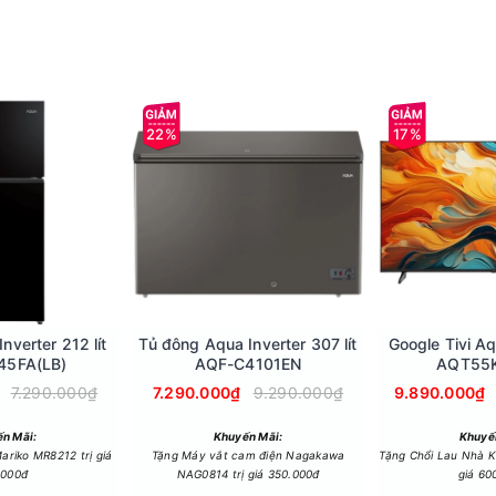
m các ngăn và khay chứa (nằm bên cánh cửa tủ). Tủ lạnh sử dụng k
làm các ngăn và hộc đựng rau củ quả. Ngoài ra, cánh cửa tủ còn đ
22%
17%
nverter 212 lít
Tủ đông Aqua Inverter 307 lít
Google Tivi A
45FA(LB)
AQF-C4101EN
AQT55
7.290.000₫
7.290.000₫
9.290.000₫
9.890.000₫
n Mãi:
Khuyến Mãi:
Khuyế
ariko MR8212 trị giá
Tặng Máy vắt cam điện Nagakawa
Tặng Chổi Lau Nhà 
.000đ
NAG0814 trị giá 350.000đ
giá 60