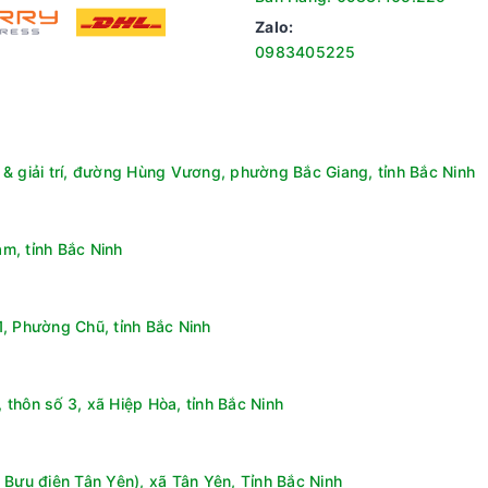
ải phóng ra các ion bạc để ức chế sự hoạt động của vi khuẩn và 
Zalo:
n trong tủ lạnh.
0983405225
& giải trí, đường Hùng Vương, phường Bắc Giang, tỉnh Bắc Ninh
m, tỉnh Bắc Ninh
, Phường Chũ, tỉnh Bắc Ninh
thôn số 3, xã Hiệp Hòa, tỉnh Bắc Ninh
ăn tủ. Trong đó, ngăn đá sử dụng bảng điều khiển nút trượt trái 
 Bưu điện Tân Yên), xã Tân Yên, Tỉnh Bắc Ninh