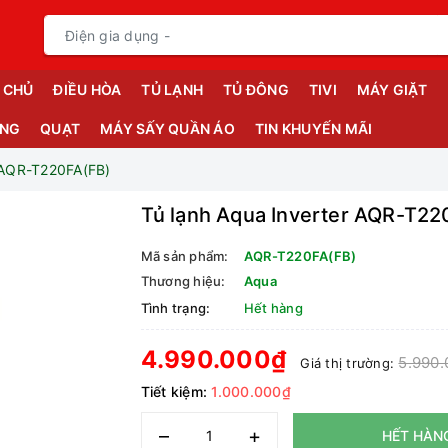
 CHỦ
ĐIỀU HÒA
TỦ LẠNH
TỦ ĐÔNG
TIVI
MÁY GIẶT
ỤNG
QUẠT
MÁY SẤY QUẦN ÁO
TIN KHUYẾN MÃI
r AQR-T220FA(FB)
Tủ lạnh Aqua Inverter AQR-T22
Mã sản phẩm:
AQR-T220FA(FB)
Thương hiệu:
Aqua
Tình trạng:
Hết hàng
4.990.000₫
5.990.
Giá thị trường:
Tiết kiệm:
1.000.000₫
–
+
HẾT HÀN