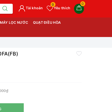
0
0
Tài khoản
Yêu thích
MÁY LỌC NƯỚC
QUẠT ĐIỀU HÒA
0FA(FB)
000₫
G