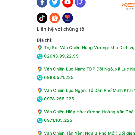
Kháng khuẩn khử mùi DEO Fresh: Có khả năng gi
phẩm tốt hơn và giảm thiểu mùi hôi xuất hiện bê
Liên hệ với chúng tôi
Địa chỉ:
Trụ Sở: Văn Chiến Hùng Vương: khu Dịch vụ 
02043.99.22.99
Văn Chiến Lục Nam: TDP Đồi Ngô, xã Lục Na
0988.521.225
Văn Chiến Lục Ngạn: Tổ Dân Phố Minh Khai 1
0978.258.225
Văn Chiến Hiệp Hòa: đường Hoàng Văn Thái, 
0971.105.225
Bảng điều khiển
Bảng điều khiển được thiết kế bên trong mỗi ng
Văn Chiến Tân Yên: Ngã 3 Phố Mới( Đối diện