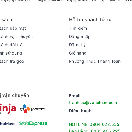
àng trị giá 500.000đ
Tặng Voucher mua hàng trị giá 500.000đ
Tặng Voucher mua hà
hực phẩm
a đều bên trong mỗi ngăn và phủ đều trên thực phẩm, nhờ đó mà t
 sách
Hỗ trợ khách hàng
hỏng thực phẩm.
sách bảo mật
Tìm kiếm
sách vận chuyển
Đăng nhập
sách đổi trả
Đăng ký
nh sử dụng
Giỏ hàng
sách trả góp
Phương Thức Thanh Toán
ị vận chuyển
Email:
tranhieu@vanchien.com
Điện thoại:
HOTLINE: 0964.022.555
Bán Hàng: 0983.405.225