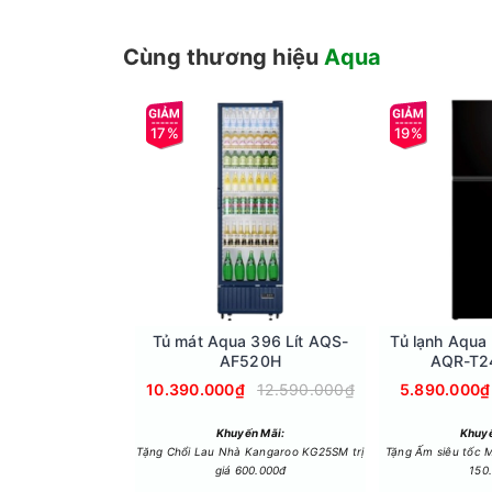
Ngăn đá
Ngăn đá có dung tích 55 lít, gồm có kệ chia là
Cùng thương hiệu
Aqua
vỉ đá ở mọi vị trí mà bạn muốn.
Ngăn lạnh
Ngăn lạnh có dung tích 134 lít, gồm có kệ chia 
17%
19%
đặt đồ hộp và các loại đồ uống.
Tủ mát Aqua 396 Lít AQS-
Tủ lạnh Aqua I
AF520H
AQR-T2
10.390.000₫
12.590.000₫
5.890.000₫
Khuyến Mãi:
Khuyế
Tặng Chổi Lau Nhà Kangaroo KG25SM trị
Tặng Ấm siêu tốc M
giá 600.000đ
150