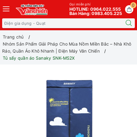
Gọi miễn phí
0
HOTLINE: 0964.022.555
Bán Hàng: 0983.405.225
Trang chủ
Nhóm Sản Phẩm Giải Pháp Cho Mùa Nồm Miền Bắc – Nhà Khô
Ráo, Quần Áo Khô Nhanh | Điện Máy Văn Chiến
Tủ sấy quần áo Sanaky SNK-MS2X