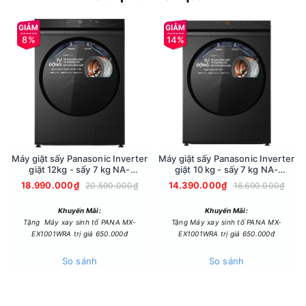
Công suất:1500 (W)
Hẹn giờ:0-240 phút
Kích thước:170*75*50 (cm)
8%
14%
Sức chứa:15 (kg)
Công nghệ sấy:ion khử khuẩn
Bánh xe:4 bánh xe chịu lực
Máy giặt sấy Panasonic Inverter
Máy giặt sấy Panasonic Inverter
giặt 12kg - sấy 7 kg NA-
giặt 10 kg - sấy 7 kg NA-
S24DW1BVT
S20DG1BVT
18.990.000₫
14.390.000₫
20.590.000₫
16.690.000₫
Khuyến Mãi:
Khuyến Mãi:
Tặng Máy xay sinh tố PANA MX-
Tặng Máy xay sinh tố PANA MX-
EX1001WRA trị giá 650.000đ
EX1001WRA trị giá 650.000đ
So sánh
So sánh