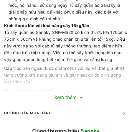
mốc, hôi hám… sử dụng ngay Tủ sấy quần áo Sanaky là
giải pháp hữu hiệu để khắc phục điều này, đặc biệt với
những gia đình có trẻ nhỏ.
Kích thước lớn với khả năng sấy 15kg/lần
Tủ sấy quần áo Sanaky SNK-MS2X có kích thước lớn 170cm x
75cm x 50cm và khung chắc chắn chịu tải lên tới 15kg. Điều
này vượt xa so với các tủ sấy thông thường, tạo điểm nhấn
độc đáo trên thị trường. Việc có thể sấy khối lượng lớn như
vậy giúp người dùng tiết kiệm thời gian và năng lượng.
Cấu trúc bên ngoài được chăm chút với lớp vải bạt giữ nhiệt,
tăng cường khả năng giữ ấm và giữ nhiệt độ ổn định trong
quá trình sấy.
Hiệu suất sấy mạnh mẽ
Xem thêm
Với công suất mạnh mẽ lên đến 1500W, tủ sấy quần áo
Sanaky này không chỉ đảm bảo việc sấy khô nhanh chóng mà
còn giữ cho quần áo không bị nhăn. Tốc độ sấy khô quần áo
HƯỚNG DẪN MUA HÀNG
được đảm bảo nhanh chóng, giúp tiết kiệm thời gian đáng kể
so với các tủ sấy thông thường.
Cùng thương hiệu
Sanaky