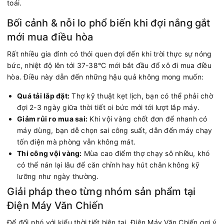
toái.
Bối cảnh & nỗi lo phổ biến khi đợi nắng gắt
mới mua điều hòa
Rất nhiều gia đình có thói quen đợi đến khi trời thực sự nóng
bức, nhiệt độ lên tới 37-38°C mới bắt đầu đổ xô đi mua điều
hòa. Điều này dẫn đến những hậu quả không mong muốn:
Quá tải lắp đặt:
Thợ kỹ thuật kẹt lịch, bạn có thể phải chờ
đợi 2-3 ngày giữa thời tiết oi bức mới tới lượt lắp máy.
Giảm rủi ro mua sai:
Khi vội vàng chốt đơn để nhanh có
máy dùng, bạn dễ chọn sai công suất, dẫn đến máy chạy
tốn điện mà phòng vẫn không mát.
Thi công vội vàng:
Mùa cao điểm thợ chạy sô nhiều, khó
có thể nán lại lâu để căn chỉnh hay hút chân không kỹ
lưỡng như ngày thường.
Giải pháp theo từng nhóm sản phẩm tại
Điện Máy Văn Chiến
Để đối phó với kiểu thời tiết hiện tại, Điện Máy Văn Chiến gợi ý