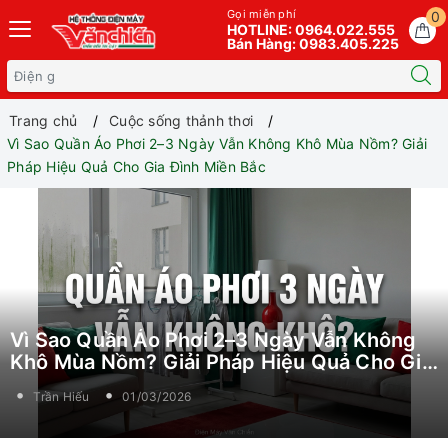
Gọi miễn phí
0
HOTLINE: 0964.022.555
Bán Hàng: 0983.405.225
Trang chủ
Cuộc sống thảnh thơi
Vì Sao Quần Áo Phơi 2–3 Ngày Vẫn Không Khô Mùa Nồm? Giải
Pháp Hiệu Quả Cho Gia Đình Miền Bắc
Vì Sao Quần Áo Phơi 2–3 Ngày Vẫn Không
Khô Mùa Nồm? Giải Pháp Hiệu Quả Cho Gia
Đình Miền Bắc
Trần Hiếu
01/03/2026