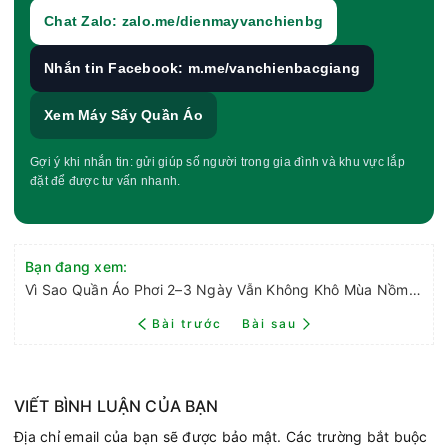
Chat Zalo: zalo.me/dienmayvanchienbg
Nhắn tin Facebook: m.me/vanchienbacgiang
Xem Máy Sấy Quần Áo
Gợi ý khi nhắn tin: gửi giúp số người trong gia đình và khu vực lắp
đặt để được tư vấn nhanh.
Bạn đang xem:
Vì Sao Quần Áo Phơi 2–3 Ngày Vẫn Không Khô Mùa Nồm? Giải Pháp Hiệu Quả Cho Gia Đình Miền Bắc
Bài trước
Bài sau
VIẾT BÌNH LUẬN CỦA BẠN
Địa chỉ email của bạn sẽ được bảo mật. Các trường bắt buộc