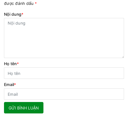
được đánh dấu
*
Nội dung
*
Họ tên
*
Email
*
GỬI BÌNH LUẬN