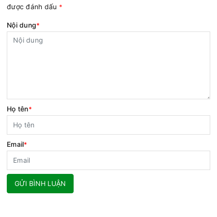
được đánh dấu
*
Nội dung
*
Họ tên
*
Email
*
GỬI BÌNH LUẬN