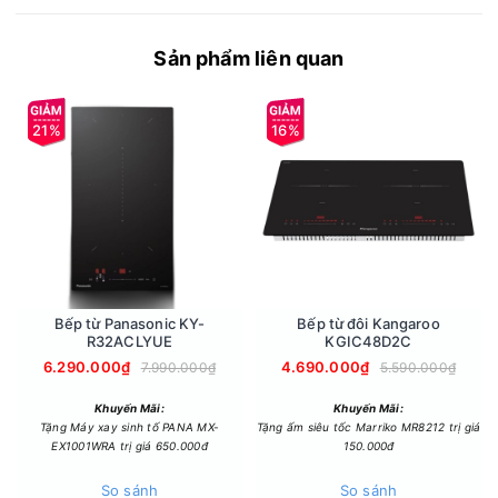
gian. Đặc biệt, bếp được thiết kế 2 vòng nhiệt nên có thể đáp
ứng các loại nồi, chảo kích thước khác nhau.
Sản phẩm liên quan
21%
16%
Bếp từ Panasonic KY-
Bếp từ đôi Kangaroo
R32ACLYUE
KGIC48D2C
6.290.000₫
4.690.000₫
7.990.000₫
5.590.000₫
Khuyến Mãi:
Khuyến Mãi:
Tặng Máy xay sinh tố PANA MX-
Tặng ấm siêu tốc Marriko MR8212 trị giá
EX1001WRA trị giá 650.000đ
150.000đ
So sánh
So sánh