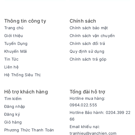
Mặt bếp bằng gốm kính Kanger Ceramic
Bếp đôi điện từ Inverter Nagakawa NAG1202M sử dụng mặt
Thông tin công ty
Chính sách
kính cường lực Kanger có khả năng chống xước, chịu lực,
Trang chủ
Chính sách bảo mật
chịu nhiệt tốt lên đến 800oC, chịu sốc nhiệt lên tới 500oC,
Giới thiệu
Chính sách vận chuyển
bóng loáng, dễ dàng vệ sinh, đảm bảo an toàn và tuổi thọ lâu
Tuyển Dụng
Chính sách đổi trả
dài cho bếp. Kính Kanger tản nhiệt nhanh giúp bếp hoạt động
Khuyến Mãi
Quy định sử dụng
ổn định, không bị nóng quá mức trong quá trình sử dụng.
Tin Tức
Chính sách trả góp
Liên hệ
Hệ Thống Siêu Thị
Hỗ trợ khách hàng
Tổng đài hỗ trợ
Hotline mua hàng:
Tìm kiếm
0964.022.555
Đăng nhập
Hotline Bảo hành: 0204.399 22
Đăng ký
66
Giỏ hàng
Email khiếu nại:
Phương Thức Thanh Toán
tranhieu@vanchien.com