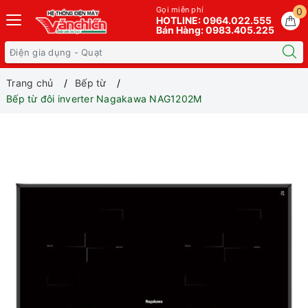
Gọi miễn phí
0
HOTLINE: 0964.022.555
Bán Hàng: 0983.405.225
Trang chủ
Bếp từ
Bếp từ đôi inverter Nagakawa NAG1202M