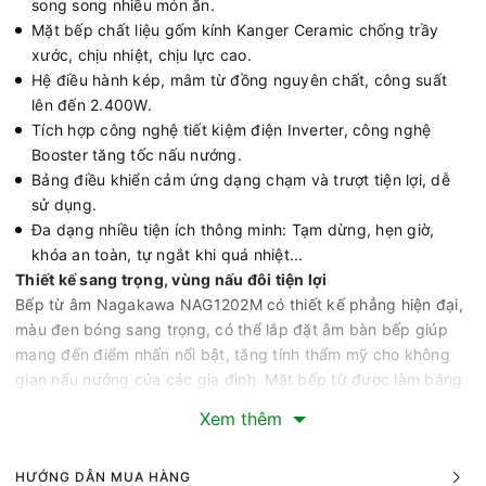
song song nhiều món ăn.
Mặt bếp chất liệu gốm kính Kanger Ceramic chống trầy
xước, chịu nhiệt, chịu lực cao.
Hệ điều hành kép, mâm từ đồng nguyên chất, công suất
lên đến 2.400W.
Tích hợp công nghệ tiết kiệm điện Inverter, công nghệ
Booster tăng tốc nấu nướng.
Bảng điều khiển cảm ứng dạng chạm và trượt tiện lợi, dễ
sử dụng.
Đa dạng nhiều tiện ích thông minh: Tạm dừng, hẹn giờ,
khóa an toàn, tự ngắt khi quá nhiệt...
Thiết kế sang trọng, vùng nấu đôi tiện lợi
Bếp từ âm Nagakawa NAG1202M có thiết kế phẳng hiện đại,
màu đen bóng sang trọng, có thể lắp đặt âm bàn bếp giúp
mang đến điểm nhấn nổi bật, tăng tính thẩm mỹ cho không
gian nấu nướng của các gia đình. Mặt bếp từ được làm bằng
kính, mài vát 4 cạnh sang trọng, hạn chế tích bụi bẩn, giúp
Xem thêm
thuận tiện cho việc lau dọn vệ sinh sau mỗi lần sử dụng.
Bếp từ Nagakawa NAG1252M có 2 vùng nấu từ giúp người
HƯỚNG DẪN MUA HÀNG
dùng có thể nấu song song 2 món ăn, tiết kiệm tối đa thời