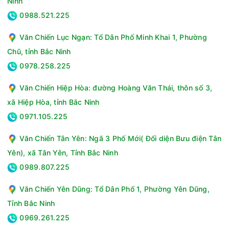
Ninh
Bảng điều khiển Slide & Touch Control tiện dụng
0988.521.225
Bếp từ Nagakawa NAG1202M tích hợp bảng điều khiển thông
minh Slide & Touch Control riêng biệt cho từng vùng nấu.
Văn Chiến Lục Ngạn: Tổ Dân Phố Minh Khai 1, Phường
Bảng điều khiển dạng cảm ứng chạm và trượt thông minh
Chũ, tỉnh Bắc Ninh
giúp tối ưu thao tác, sử dụng đơn giản, dễ dàng ghi nhớ. Các
0978.258.225
ký hiệu và đèn LED trên bảng điều khiển cũng được hiển thị
rõ ràng, dễ hiểu, giúp bạn thao tác chính xác và nhanh
Văn Chiến Hiệp Hòa: đường Hoàng Văn Thái, thôn số 3,
chóng.
xã Hiệp Hòa, tỉnh Bắc Ninh
0971.105.225
Văn Chiến Tân Yên: Ngã 3 Phố Mới( Đối diện Bưu điện Tân
Yên), xã Tân Yên, Tỉnh Bắc Ninh
0989.807.225
Văn Chiến Yên Dũng: Tổ Dân Phố 1, Phường Yên Dũng,
Tỉnh Bắc Ninh
0969.261.225