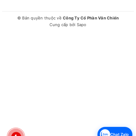
© Bản quyền thuộc về
Công Ty Cổ Phần Văn Chiến
Cung cấp bởi
Sapo
Chức năng Pause & Recall tiện dụng
Khi bận việc đang lúc dở tay đun nấu, lúc này bạn có thể sử
dụng chức năng này, bấm Pause để tạm dừng hoạt động
bếp. Khi trở lại bạn chỉ cần ấn phím Pause một lần nữa,
NAG1202M sẽ tiếp tục hoạt động bình thường với chương
trình đã cài đặt trước đó.
Chức năng hẹn giờ linh hoạt
Bếp từ âm Nagakawa có chức năng hẹn giờ từ 1 - 99 phút
giúp người dùng không phải canh chừng bếp, hết thời gian
bếp sẽ tự động tắt, vừa đảm bảo an toàn, vừa tiết kiệm điện
và chống cháy khét thức ăn.
Chat Zalo