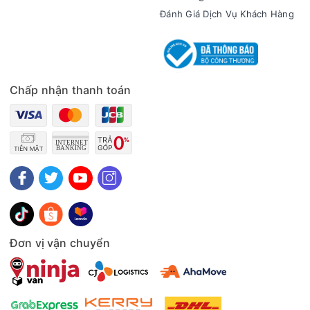
Đánh Giá Dịch Vụ Khách Hàng
Chấp nhận thanh toán
Hệ điều hành kép, mâm từ sợi đồng nguyên chất
Bếp từ đôi Nagakawa NAG1202M được trang bị hệ điều hành
kép Dual Core tiên tiến, sử dụng 2 hoặc nhiều thanh công
suất IGBT tạo thành cơ chế hoạt động thông minh. Các IGBT
có thể hoạt động đồng thời giúp cho bếp có thể đạt công
suất tối đa 2400W trong vòng vài giây. Đồng thời các IGBT
có thể hoạt động luân phiên theo lệnh điều hành từ trung
tâm, nhờ công nghệ biến tần giúp tiết kiệm năng lượng và
Đơn vị vận chuyển
đảm bảo tuổi thọ của bếp.
Bếp từ đôi có 2 vùng nấu với tổng công suất 4.400W, 1 bếp
công suất 2.400W và 1 bếp công suất 2.000W. Bếp còn được
trang bị mâm từ kép Multilayer kết hợp từ 100 - 111 sợi đồng