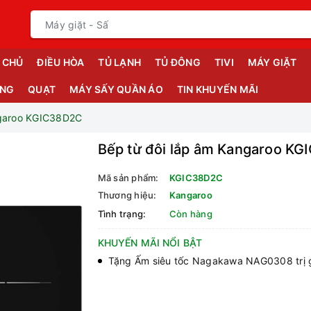
 CHỦ
ĐIỀU HÒA
TỦ LẠNH
TỦ ĐÔNG
TIVI
MÁY GIẶT
ỤNG
QUẠT
MÁY SẤY QUẦN ÁO
TIN KHUYẾN MÃI
ngaroo KGIC38D2C
Bếp từ đôi lắp âm Kangaroo K
Mã sản phẩm:
KGIC38D2C
Thương hiệu:
Kangaroo
Tình trạng:
Còn hàng
KHUYẾN MÃI NỔI BẬT
Tặng Ấm siêu tốc Nagakawa NAG0308 trị 