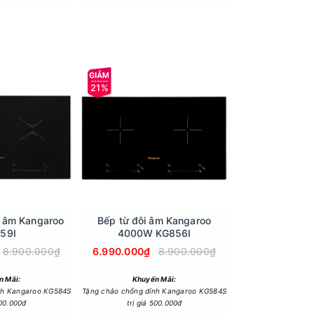
21%
26%
p âm Kangaroo
Bếp từ đôi âm Kangaroo
Bếp từ đơn Na
59I
4000W KG856I
NIC6
8.900.000₫
6.990.000₫
8.900.000₫
1.690.000₫
n Mãi:
Khuyến Mãi:
nh Kangaroo KG584S
Tặng chảo chống dính Kangaroo KG584S
500.000đ
trị giá 500.000đ