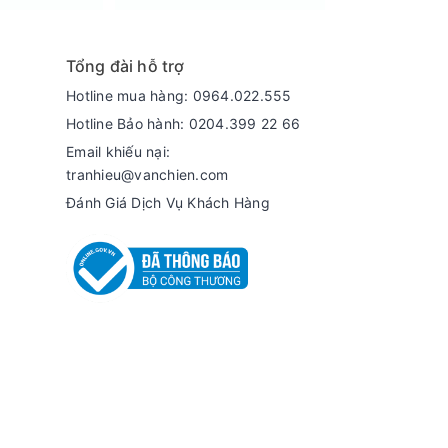
angaroo KGIC38D2C là lựa chọn hoàn hảo giúp
 cậy trong căn bếp của mọi gia đình hiện đại.
Tổng đài hỗ trợ
Hotline mua hàng: 0964.022.555
Hotline Bảo hành: 0204.399 22 66
Email khiếu nại:
tranhieu@vanchien.com
Đánh Giá Dịch Vụ Khách Hàng