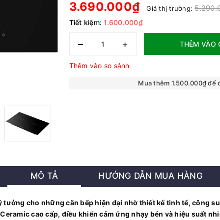
3.690.000₫
5.290.
Giá thị trường:
Tiết kiệm:
1.600.000₫
–
+
THÊM VÀO 
Thêm vào so sánh
Mua thêm 1.500.000₫ để
MÔ TẢ
HƯỚNG DẪN MUA HÀNG
 tưởng cho những căn bếp hiện đại nhờ thiết kế tinh tế, công s
Ceramic cao cấp, điều khiển cảm ứng nhạy bén và hiệu suất nhiệ