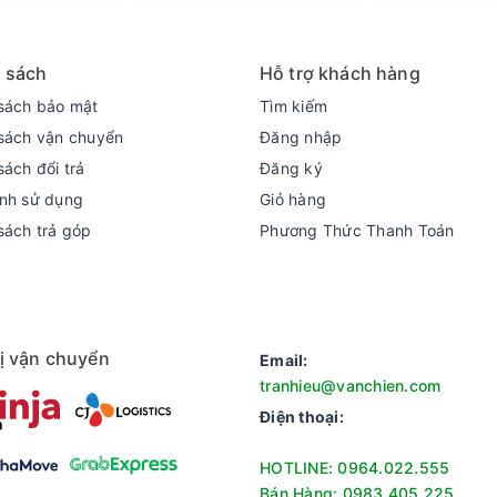
t kính bền bỉ và hệ thống bảo vệ toàn diện, bếp từ đôi lắp âm K
n toàn hơn bao giờ hết. Đây chính là người bạn đồng hành đáng tin
 sách
Hỗ trợ khách hàng
oo KGIC38D2C
sách bảo mật
Tìm kiếm
sách vận chuyển
Đăng nhập
sách đổi trả
Đăng ký
nh sử dụng
Giỏ hàng
sách trả góp
Phương Thức Thanh Toán
 ngắt khi quá nhiệt
ị vận chuyển
Email:
tranhieu@vanchien.com
Điện thoại:
ộng)
HOTLINE: 0964.022.555
 x dày)
Bán Hàng: 0983.405.225