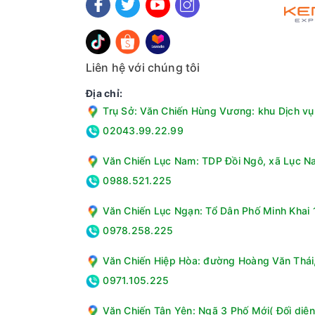
Xuất xứ & Bảo hành
Thương hiệu: Kangaroo
Sản xuất tại: Trung Quốc
Xuất xứ thương hiệu: Việt Nam
Liên hệ với chúng tôi
Bảo hành: 12 tháng
Địa chỉ:
Trụ Sở: Văn Chiến Hùng Vương: khu Dịch vụ 
02043.99.22.99
Văn Chiến Lục Nam: TDP Đồi Ngô, xã Lục Na
0988.521.225
Văn Chiến Lục Ngạn: Tổ Dân Phố Minh Khai 1
0978.258.225
Văn Chiến Hiệp Hòa: đường Hoàng Văn Thái, 
0971.105.225
Văn Chiến Tân Yên: Ngã 3 Phố Mới( Đối diện