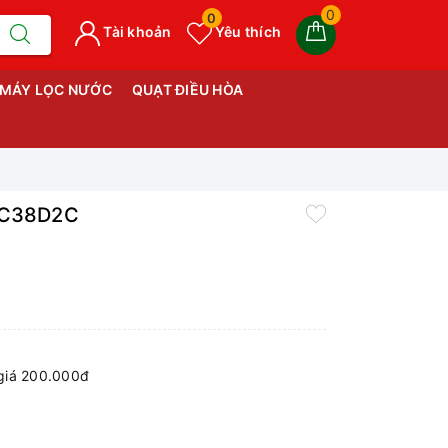
0
0
Tài khoản
Yêu thích
MÁY LỌC NƯỚC
QUẠT ĐIỀU HÒA
GIC38D2C
giá 200.000đ