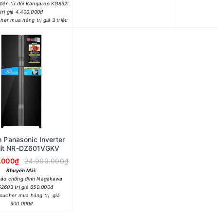
điện từ đôi Kangaroo KG852I
trị giá 4.400.000đ
her mua hàng trị giá 3 triệu
h Panasonic Inverter
lít NR-DZ601VGKV
.000₫
24.900.000₫
Khuyến Mãi:
hảo chống dính Nagakawa
2603 trị giá 650.000đ
oucher mua hàng trị giá
500.000đ