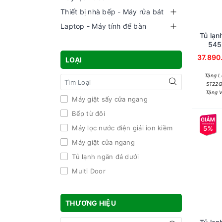
Thiết bị nhà bếp - Máy rửa bát
Laptop - Máy tính để bàn
Tủ lạn
545 
37.890
LOẠI
Tặng L
ST22Q
Tặng V
Máy giặt sấy cửa ngang
Bếp từ đôi
Máy lọc nước điện giải ion kiềm
5%
Máy giặt cửa ngang
Tủ lạnh ngăn đá dưới
Multi Door
THƯƠNG HIỆU