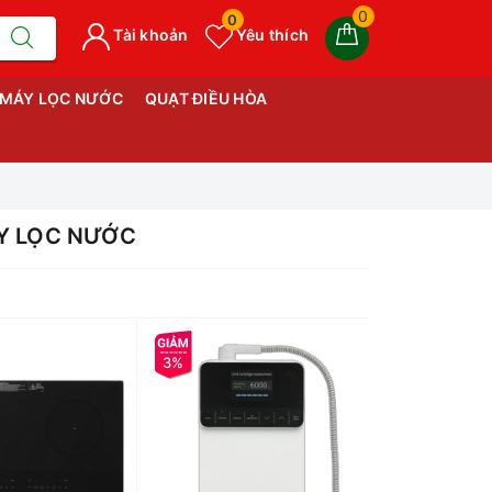
0
0
Tài khoản
Yêu thích
MÁY LỌC NƯỚC
QUẠT ĐIỀU HÒA
ÁY LỌC NƯỚC
3%