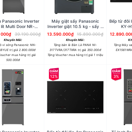
h Panasonic Inverter
Máy giặt sấy Panasonic
Bếp từ đôi
lít Multi Door NR-
Inverter giặt 10.5 kg - sấy 6
KY-
YW590XJKV
kg NA-S056FR1BV
.000₫
39.190.000₫
13.590.000₫
15.890.000₫
12.890.00
Khuyến Mãi:
Khuyến Mãi:
Kh
ò vi sóng Panasonic NN-
Tặng bàn là Bàn Là PANA NI-
Tặng Máy xa
BYUE trị giá 2.800.000đ
317TVRA/317TXRA trị giá 350.000đ
EX1561WRA 
oucher mua hàng trị giá
Tặng Voucher mua hàng trị giá 1 triệu
500.000đ
12%
3%