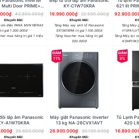
h Panasonic Inverter
Bếp từ đôi lắp âm Panasonic
Tủ lạnh Pa
t Multi Door PRIME+
KY-C1W70KRA
621 lít PRI
tion YW590YMMV
Door N
.000₫
43.890.000₫
19.990.000₫
22.590.000₫
92.900.00
Khuyến Mãi:
Khuyến Mãi:
Kh
 cơm điện PANA MVN18FRAX
Tặng Máy xay sinh tố Panasonic
Tặng Máy g
trị giá 1.000.000đ
EX1561WRA trị giá 1.100.000đ
V10FA1LVT 
her mua hàng trị giá 1 triệu
Tặng Voucher mua hàng trị giá
Tặng Máy lọc n
500.000đ
KGHP10K2 t
11%
9%
đôi lắp âm Panasonic
Máy giặt Panasonic Inverter
Tủ Lạnh Pa
KY-A1W70KRA
13 kg NA-26CVX1AVT
420 Lí
.000₫
26.690.000₫
26.900.000₫
30.190.000₫
16.890.00
Khuyến Mãi:
Khuyến Mãi:
Kh