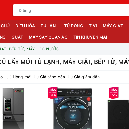
 CHỦ
ĐIỀU HÒA
TỦ LẠNH
TỦ ĐÔNG
TIVI
MÁY GIẶT
ỤNG
QUẠT
MÁY SẤY QUẦN ÁO
TIN KHUYẾN MÃI
GIẶT, BẾP TỪ, MÁY LỌC NƯỚC
CŨ LẤY MỚI TỦ LẠNH, MÁY GIẶT, BẾP TỪ, M
o:
Hàng mới
Giá tăng dần
Giá giảm dần
14%
15%