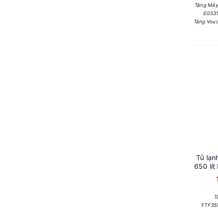
Tặng Máy
EG531
Tặng Vouc
Tủ lạn
650 lít
Doo
T
FTF35X