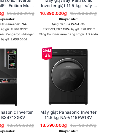
nasonic Inverter
Máy giặt sấy Panasonic
ME+ Edition Multi
Inverter giặt 11.5 kg - sấy 7
R-XY680YMMV
kg NA-S157FW1BV
0₫
95.590.000₫
16.890.000₫
18.690.000₫
uyến Mãi:
Khuyến Mãi:
iặt Panasonic NA-
Tặng Bàn Là PANA NI-
trị giá 9.500.000đ
317TVRA/317TXRA trị giá 350.000đ
ước Kangaroo Hidrogen
Tặng Voucher mua hàng trị giá 1.5 triệu
rị giá 3.600.000đ
14%
nasonic Inverter
Máy giặt Panasonic Inverter
t BX471XGKV
11.5 kg NA-V115FW1BV
0₫
18.590.000₫
13.590.000₫
15.790.000₫
uyến Mãi:
Khuyến Mãi: