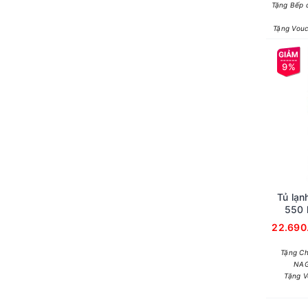
Tặng Bếp 
Tặng Vouc
9%
Tủ lạn
550 
22.690
Tặng C
NAG
Tặng V