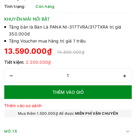
Tình trạng:
Còn hàng
KHUYẾN MÃI NỔI BẬT
Tặng bàn là Bàn Là PANA NI-317TVRA/317TXRA trị giá
350.000đ
Tặng Voucher mua hàng trị giá 1 triệu
13.590.000₫
15.890.000₫
Tiết kiệm:
2.300.000₫
–
+
THÊM VÀO GIỎ
Thêm vào so sánh
Mua thêm 1.500.000₫ để được
MIỄN PHÍ VẬN CHUYỂN
MÔ TẢ