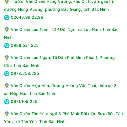
Trụ Sở: Văn Chiến Hùng Vương: khu Dịch vụ & giải trí,
trẻ nhỏ và người thân vốn có làn da nhạy cảm.
đường Hùng Vương, phường Bắc Giang, tỉnh Bắc Ninh
02043.99.22.99
Văn Chiến Lục Nam: TDP Đồi Ngô, xã Lục Nam, tỉnh Bắc
Ninh
0988.521.225
Văn Chiến Lục Ngạn: Tổ Dân Phố Minh Khai 1, Phường
Chũ, tỉnh Bắc Ninh
0978.258.225
*Viện Công nghệ sinh học (Institute of Biotechnology, IBT),
trực thuộc Viện Hàn lâm Khoa học và Công nghệ Việt Nam
Văn Chiến Hiệp Hòa: đường Hoàng Văn Thái, thôn số 3,
(Vietnam Academy of Science and Technology, VAST), là một
xã Hiệp Hòa, tỉnh Bắc Ninh
viện nghiên cứu đầu ngành về công nghệ sinh học ở Việt
0971.105.225
Nam. Viện có đội ngũ đông đảo các nhà khoa học được đào
tạo chuyên sâu ở trong và ngoài nước về các lĩnh vực khác
Văn Chiến Tân Yên: Ngã 3 Phố Mới( Đối diện Bưu điện Tân
nhau của công nghệ sinh học hiện đại.
Yên), xã Tân Yên, Tỉnh Bắc Ninh