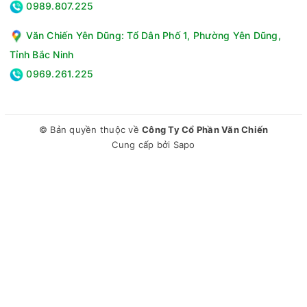
0989.807.225
Văn Chiến Yên Dũng: Tổ Dân Phố 1, Phường Yên Dũng,
Tỉnh Bắc Ninh
0969.261.225
© Bản quyền thuộc về
Công Ty Cổ Phần Văn Chiến
Cung cấp bởi
Sapo
Động cơ - Công nghệ tiết kiệm điện
- Tích hợp loại động cơ truyền động gián tiếp qua dây curoa
phổ biến trên thị trường, xoay lồng giặt linh hoạt, vận hành
máy mượt mà.
- Công nghệ 3Di Inverter cùng với cảm biến Econavi tự động
cân chỉnh lượng nước cần thiết tương ứng với khối lượng
quần áo, điều chỉnh thời gian tối ưu để tăng cường hiệu quả