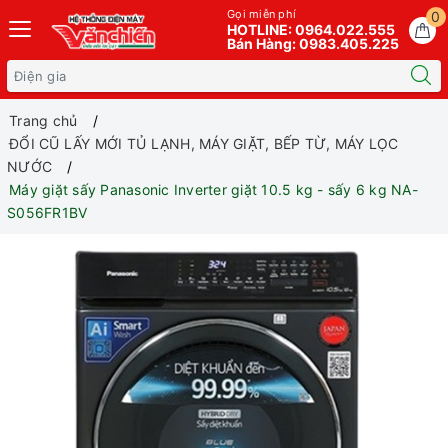
Gọi miễn phí
0
HOTLINE: 0964.022.555
Bán Hàng: 0983.405.225
Trang chủ
ĐỔI CŨ LẤY MỚI TỦ LẠNH, MÁY GIẶT, BẾP TỪ, MÁY LỌC
NƯỚC
Máy giặt sấy Panasonic Inverter giặt 10.5 kg - sấy 6 kg NA-
S056FR1BV