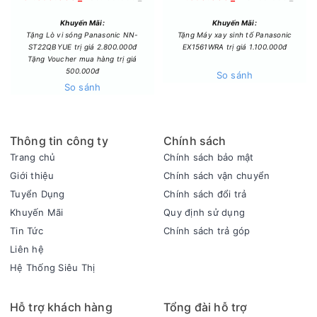
quần áo đặc biệt như vải màu, mỏng, len,...
Khuyến Mãi:
Khuyến Mãi:
Tặng Lò vi sóng Panasonic NN-
Tặng Máy xay sinh tố Panasonic
ST22QBYUE trị giá 2.800.000đ
EX1561WRA trị giá 1.100.000đ
Tặng Voucher mua hàng trị giá
500.000đ
So sánh
So sánh
Thông tin công ty
Chính sách
Trang chủ
Chính sách bảo mật
Giới thiệu
Chính sách vận chuyển
Công nghệ Blue AG+ được JFRL công nhận có thể diệt khuẩn
Tuyển Dụng
Chính sách đổi trả
99.99% giúp bảo vệ an toàn làn da nhạy cảm.
Khuyến Mãi
Quy định sử dụng
Tin Tức
Chính sách trả góp
Liên hệ
Hệ Thống Siêu Thị
Hỗ trợ khách hàng
Tổng đài hỗ trợ