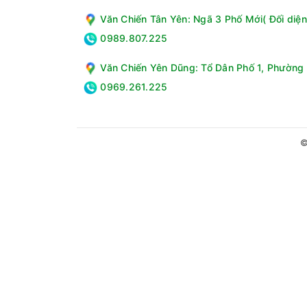
Văn Chiến Tân Yên: Ngã 3 Phố Mới( Đối diện
0989.807.225
Văn Chiến Yên Dũng: Tổ Dân Phố 1, Phường 
0969.261.225
Máy giặt LG Inverter 25 kg TX2725AT9G là sự kết
gia đình đông người hoặc nhu cầu giặt khối lượng
©
ưu hóa trải nghiệm giặt giũ một cách thông minh, 
Thông số kỹ thuật Máy giặt LG Inverter 25 k
Loại máy giặt:Cửa trên
Lồng giặt:Lồng đứng
Khối lượng giặt:25 Kg
Số người sử dụng:Trên 7 người
Kiểu động cơ:Truyền động trực tiếp
Tốc độ quay vắt tối đa:950 vòng/phút
Chất liệu lồng giặt:Thép không gỉ
Chất liệu vỏ máy:Kim loại sơn tĩnh điện