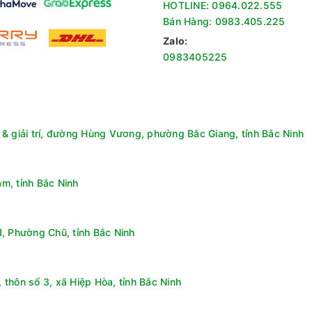
HOTLINE: 0964.022.555
Bán Hàng: 0983.405.225
Zalo:
0983405225
& giải trí, đường Hùng Vương, phường Bắc Giang, tỉnh Bắc Ninh
ông cần canh chỉnh thủ công mỗi lần giặt, đồng thời tiết kiệm chấ
 LG ThinQ, cho phép người dùng giám sát, điều chỉnh hoặc hẹn giờ g
 như: khóa trẻ em, hẹn giờ và khóa nắp phù hợp với gia đình có trẻ
m, tỉnh Bắc Ninh
, Phường Chũ, tỉnh Bắc Ninh
thôn số 3, xã Hiệp Hòa, tỉnh Bắc Ninh