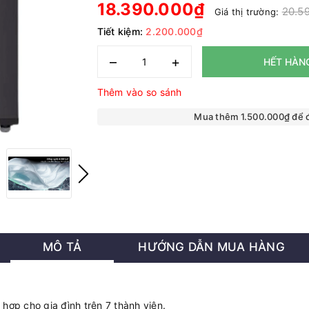
18.390.000₫
20.5
Giá thị trường:
Tiết kiệm:
2.200.000₫
–
+
HẾT HÀN
Thêm vào so sánh
Mua thêm 1.500.000₫ để
MÔ TẢ
HƯỚNG DẪN MUA HÀNG
hợp cho gia đình trên 7 thành viên.