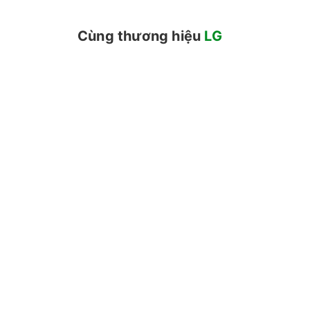
Cùng thương hiệu
LG
Khối lượng giặt và Chương trình
- Với khối lượng giặt lên đến 25 kg, máy thích 
- Máy tích hợp các chương trình giặt thiết thực n