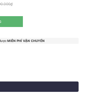
90.000₫
G
 được
MIỄN PHÍ VẬN CHUYỂN