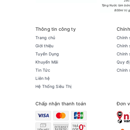
250
Tặng Nước làm bóng
800ml trị 
Thông tin công ty
Chính
Trang chủ
Chính 
Giới thiệu
Chính 
Tuyển Dụng
Chính 
Công nghệ tiết kiệm điện
Khuyến Mãi
Quy đị
- Máy giặt LG được trang bị động cơ truyền động
Tin Tức
Chính 
hành bền bỉ, êm ái suốt vòng đời sử dụng.
Liên hệ
Hệ Thống Siêu Thị
Chấp nhận thanh toán
Đơn v