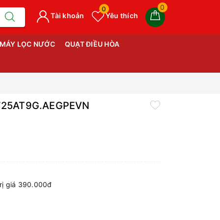
0
0
Tài khoản
Yêu thích
MÁY LỌC NƯỚC
QUẠT ĐIỀU HÒA
X2725AT9G.AEGPEVN
ị giá 390.000đ