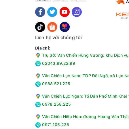
Liên hệ với chúng tôi
Địa chỉ:
Tiện ích
Trụ Sở: Văn Chiến Hùng Vương: khu Dịch vụ 
- Tự động phân bổ nước giặt, giúp người dùng kh
02043.99.22.99
- Kết nối Wi-Fi và điều khiển từ xa qua ứng dụng
- Ngoài ra, máy còn hỗ trợ các tiện ích hữu dụng
Văn Chiến Lục Nam: TDP Đồi Ngô, xã Lục Na
0988.521.225
Văn Chiến Lục Ngạn: Tổ Dân Phố Minh Khai 1
0978.258.225
Văn Chiến Hiệp Hòa: đường Hoàng Văn Thái, 
0971.105.225