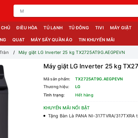
 CHỦ
ĐIỀU HÒA
TỦ LẠNH
TỦ ĐÔNG
TIVI
MÁY GIẶT
ỤNG
QUẠT
MÁY SẤY QUẦN ÁO
TIN KHUYẾN MÃI
Tràn
Máy giặt LG Inverter 25 kg TX2725AT9G.AEGPEVN
Máy giặt LG Inverter 25 kg T
Mã sản phẩm:
TX2725AT9G.AEGPEVN
Thương hiệu:
LG
Tình trạng:
Hết hàng
KHUYẾN MÃI NỔI BẬT
Tặng Bàn Là PANA NI-317TVRA/317TXRA tr