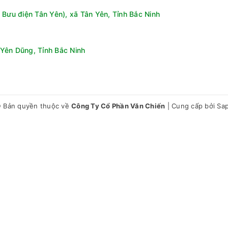
 Bưu điện Tân Yên), xã Tân Yên, Tỉnh Bắc Ninh
Yên Dũng, Tỉnh Bắc Ninh
 hợp giữa dung tích giặt cực lớn, công nghệ giặt thông minh và ti
 lớn, sản phẩm không chỉ mang lại hiệu quả giặt sạch vượt trội mà 
 Bản quyền thuộc về
Công Ty Cổ Phần Văn Chiến
|
Cung cấp bởi
Sa
tiện lợi.
g TX2725AT9G