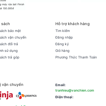
.000đ
 máy rửa bát Finish
giá 150.000đ
 sách
Hỗ trợ khách hàng
sách bảo mật
Tìm kiếm
sách vận chuyển
Đăng nhập
sách đổi trả
Đăng ký
nh sử dụng
Giỏ hàng
 trực tiếp kết hợp công nghệ Inverter Direct Drive, máy giúp giảm
sách trả góp
Phương Thức Thanh Toán
ị vận chuyển
Email:
tranhieu@vanchien.com
Điện thoại: