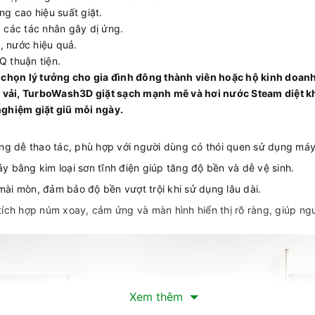
ng cao hiệu suất giặt.
 các tác nhân gây dị ứng.
n, nước hiệu quả.
Q thuận tiện.
họn lý tưởng cho gia đình đông thành viên hoặc hộ kinh doanh giặ
i vải, TurboWash3D giặt sạch mạnh mẽ và hơi nước Steam diệt 
 nghiệm giặt giũ mỗi ngày.
đứng dễ thao tác, phù hợp với người dùng có thói quen sử dụng máy
áy bằng kim loại sơn tĩnh điện giúp tăng độ bền và dễ vệ sinh.
mài mòn, đảm bảo độ bền vượt trội khi sử dụng lâu dài.
 tích hợp núm xoay, cảm ứng và màn hình hiển thị rõ ràng, giúp n
Xem thêm