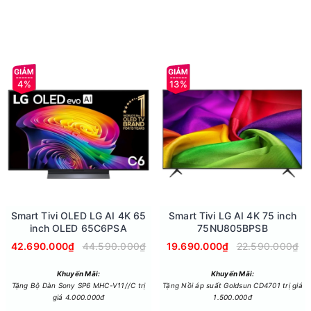
4%
13%
hợp cho gia đình trên 7 người hoặc người dùng cần giặt chăn ga, rè
hư AI Wash, giặt nhanh, đồ tinh xảo, đồ trải giường, giặt ngừa dị ứ
Smart Tivi OLED LG AI 4K 65
Smart Tivi LG AI 4K 75 inch
inch OLED 65C6PSA
75NU805BPSB
42.690.000₫
44.590.000₫
19.690.000₫
22.590.000₫
Khuyến Mãi:
Khuyến Mãi:
Tặng Bộ Dàn Sony SP6 MHC-V11//C trị
Tặng Nồi áp suất Goldsun CD4701 trị giá
giá 4.000.000đ
1.500.000đ