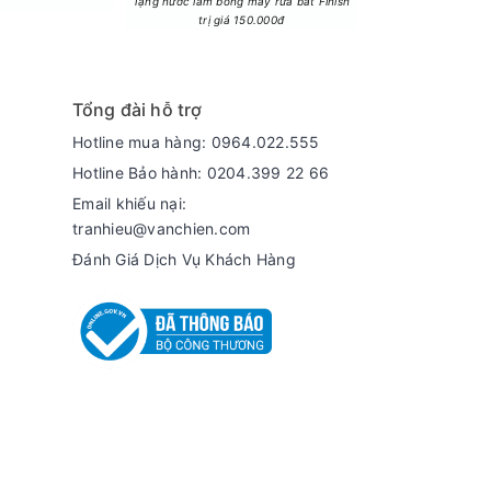
Tặng nước làm bóng máy rửa bát Finish
Tặng Lò vi sóng LG 
trị giá 150.000đ
trị giá 3.
Tổng đài hỗ trợ
Hotline mua hàng: 0964.022.555
Hotline Bảo hành: 0204.399 22 66
Email khiếu nại:
tranhieu@vanchien.com
 thiểu rung lắc, tiết kiệm điện năng và vận
Đánh Giá Dịch Vụ Khách Hàng