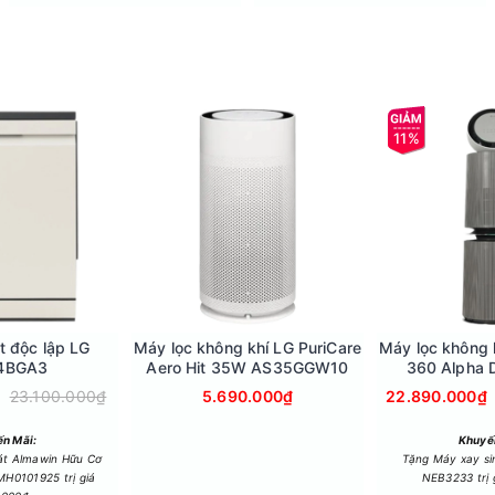
11%
n khối lượng và chất liệu vải, từ đó điều chỉnh chuyển động giặt
a chuyển động: quay, nâng và xoáy, giúp đánh bật vết bẩn nhanh 
trên) giúp loại bỏ vi khuẩn và các tác nhân gây dị ứng, đồng thờ
t độc lập LG
Máy lọc không khí LG PuriCare
Máy lọc không 
4BGA3
Aero Hit 35W AS35GGW10
360 Alpha 
AS10
23.100.000₫
5.690.000₫
22.890.000₫
n Mãi:
Khuyế
át Almawin Hữu Cơ
Tặng Máy xay s
H0101925 trị giá
NEB3233 trị 