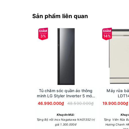
Sản phẩm liên quan
3%
14%
Công nghệ giặt
- AI DD sử dụng cảm biến thông minh để nhận diệ
- TurboWash3D tạo ra dòng nước mạnh kết hợp b
- Công nghệ giặt hơi nước Steam (trên máy cửa 
Tủ chăm sóc quần áo thông
Máy rửa bá
minh LG Styler Inverter 5 móc
LDT1
SC5GMR80H.ABMPEVN
46.990.000₫
48.590.000₫
19.900.000₫
Khuyến Mãi:
Khuyế
Tặng Bộ nồi inox Nagakawa NAG1352 trị
Tặng Viên Rửa B
giá 1.300.000đ
Hương Chanh HM