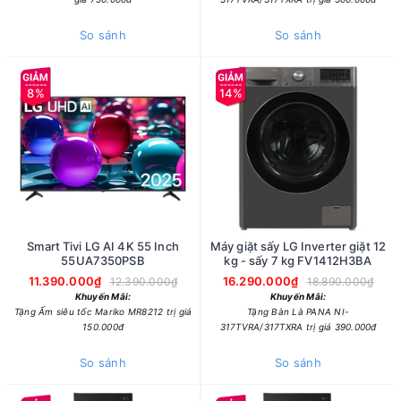
So sánh
So sánh
8%
14%
Smart Tivi LG AI 4K 55 Inch
Máy giặt sấy LG Inverter giặt 12
55UA7350PSB
kg - sấy 7 kg FV1412H3BA
11.390.000₫
16.290.000₫
12.390.000₫
18.890.000₫
Khuyến Mãi:
Khuyến Mãi:
Tặng Ấm siêu tốc Mariko MR8212 trị giá
Tặng Bàn Là PANA NI-
150.000đ
317TVRA/317TXRA trị giá 390.000đ
So sánh
So sánh