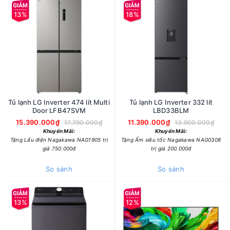
13%
18%
Tủ lạnh LG Inverter 474 lít Multi
Tủ lạnh LG Inverter 332 lít
Door LFB47SVM
LBD33BLM
15.390.000₫
11.390.000₫
17.790.000₫
13.900.000₫
Khuyến Mãi:
Khuyến Mãi:
Tặng Lẩu điện Nagakawa NAG1905 trị
Tặng Ấm siêu tốc Nagakawa NAG0308
giá 750.000đ
trị giá 200.000đ
So sánh
So sánh
13%
12%