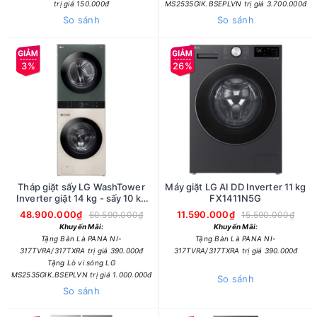
trị giá 150.000đ
MS2535GIK.BSEPLVN trị giá 3.700.000đ
So sánh
So sánh
3%
26%
Tháp giặt sấy LG WashTower
Máy giặt LG AI DD Inverter 11 kg
Inverter giặt 14 kg - sấy 10 kg
FX1411N5G
WT1410NHEG.ABGPEVN
48.900.000₫
11.590.000₫
50.590.000₫
15.590.000₫
Khuyến Mãi:
Khuyến Mãi:
Tặng Bàn Là PANA NI-
Tặng Bàn Là PANA NI-
317TVRA/317TXRA trị giá 390.000đ
317TVRA/317TXRA trị giá 390.000đ
Tặng Lò vi sóng LG
MS2535GIK.BSEPLVN trị giá 1.000.000đ
So sánh
So sánh