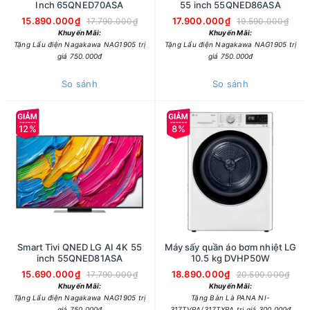
Inch 65QNED70ASA
55 inch 55QNED86ASA
15.890.000₫
17.900.000₫
17.790.000₫
19.590.000₫
Khuyến Mãi:
Khuyến Mãi:
Tặng Lẩu điện Nagakawa NAG1905 trị
Tặng Lẩu điện Nagakawa NAG1905 trị
giá 750.000đ
giá 750.000đ
So sánh
So sánh
12%
8%
Smart Tivi QNED LG AI 4K 55
Máy sấy quần áo bơm nhiệt LG
inch 55QNED81ASA
10.5 kg DVHP50W
15.690.000₫
18.890.000₫
17.790.000₫
20.590.000₫
Khuyến Mãi:
Khuyến Mãi:
Tặng Lẩu điện Nagakawa NAG1905 trị
Tặng Bàn Là PANA NI-
giá 750.000đ
317TVRA/317TXRA trị giá 300.000đ