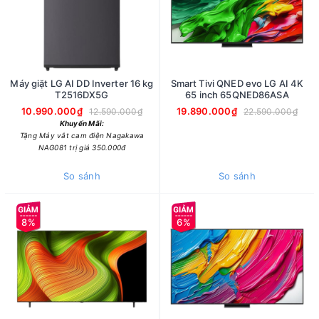
Máy giặt LG AI DD Inverter 16 kg
Smart Tivi QNED evo LG AI 4K
T2516DX5G
65 inch 65QNED86ASA
10.990.000₫
19.890.000₫
12.590.000₫
22.590.000₫
Khuyến Mãi:
Tặng Máy vắt cam điện Nagakawa
NAG081 trị giá 350.000đ
So sánh
So sánh
8%
6%