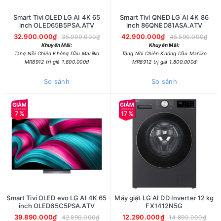
Smart Tivi OLED LG AI 4K 65
Smart Tivi QNED LG AI 4K 86
inch OLED65B5PSA.ATV
inch 86QNED81ASA.ATV
32.900.000₫
42.900.000₫
35.900.000₫
45.590.000₫
Khuyến Mãi:
Khuyến Mãi:
Tặng Nồi Chiên Không Dầu Mariiko
Tặng Nồi Chiên Không Dầu Mariiko
MR8912 trị giá 1.800.000đ
MR8912 trị giá 1.800.000đ
So sánh
So sánh
7%
17%
Smart Tivi OLED evo LG AI 4K 65
Máy giặt LG AI DD Inverter 12 kg
inch OLED65C5PSA.ATV
FX1412N5G
39.890.000₫
12.290.000₫
42.890.000₫
14.890.000₫