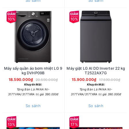
So sánh
So sánh
10%
10%
Máy sấy quần áo bơm nhiệt LG 9
Máy giặt LG AI DD Inverter 22 kg
kg DVHP09B
T2522AX7G
18.590.000₫
15.900.000₫
20.590.000₫
17.590.000₫
Khuyến Mãi:
Khuyến Mãi:
Tặng Bàn Là PANA NI-
Tặng Bàn Là PANA NI-
317TVRA/317TXRA trị giá 390.000đ
317TVRA/317TXRA trị giá 390.000đ
So sánh
So sánh
13%
17%