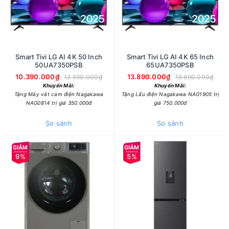
Smart Tivi LG AI 4K 50 Inch
Smart Tivi LG AI 4K 65 Inch
50UA7350PSB
65UA7350PSB
10.390.000₫
13.890.000₫
12.590.000₫
15.690.000₫
Khuyến Mãi:
Khuyến Mãi:
Tặng Máy vắt cam điện Nagakawa
Tặng Lẩu điện Nagakawa NAG1905 trị
NAG0814 trị giá 350.000đ
giá 750.000đ
So sánh
So sánh
9%
5%