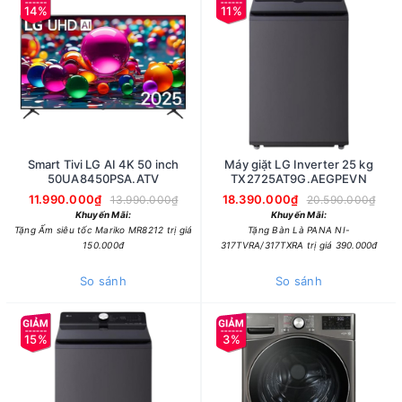
14%
11%
Smart Tivi LG AI 4K 50 inch
Máy giặt LG Inverter 25 kg
50UA8450PSA.ATV
TX2725AT9G.AEGPEVN
11.990.000₫
18.390.000₫
13.990.000₫
20.590.000₫
Khuyến Mãi:
Khuyến Mãi:
Tặng Ấm siêu tốc Mariko MR8212 trị giá
Tặng Bàn Là PANA NI-
150.000đ
317TVRA/317TXRA trị giá 390.000đ
So sánh
So sánh
15%
3%