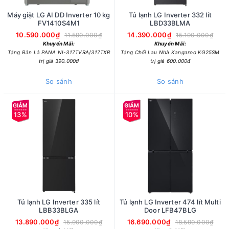
Máy giặt LG AI DD Inverter 10 kg
Tủ lạnh LG Inverter 332 lít
FV1410S4M1
LBD33BLMA
10.590.000₫
14.390.000₫
11.590.000₫
15.190.000₫
Khuyến Mãi:
Khuyến Mãi:
Tặng Bàn Là PANA NI-317TVRA/317TXR
Tặng Chổi Lau Nhà Kangaroo KG25SM
trị giá 390.000đ
trị giá 600.000đ
So sánh
So sánh
13%
10%
Tủ lạnh LG Inverter 335 lít
Tủ lạnh LG Inverter 474 lít Multi
LBB33BLGA
Door LFB47BLG
13.890.000₫
16.690.000₫
15.900.000₫
18.590.000₫