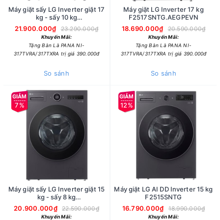
Máy giặt sấy LG Inverter giặt 17
Máy giặt LG Inverter 17 kg
kg - sấy 10 kg
F2517SNTG.AEGPEVN
F2517RNTG.AEGPEVN
21.900.000₫
18.690.000₫
23.290.000₫
20.590.000₫
Khuyến Mãi:
Khuyến Mãi:
Tặng Bàn Là PANA NI-
Tặng Bàn Là PANA NI-
317TVRA/317TXRA trị giá 390.000đ
317TVRA/317TXRA trị giá 390.000đ
So sánh
So sánh
7%
12%
Máy giặt sấy LG Inverter giặt 15
Máy giặt LG AI DD Inverter 15 kg
kg - sấy 8 kg
F2515SNTG
F2515RNTG.AEGPEVN
20.900.000₫
16.790.000₫
22.590.000₫
18.990.000₫
Khuyến Mãi:
Khuyến Mãi: