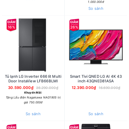
1.000.000đ
So sánh
16%
26%
Tủ lạnh LG Inverter 666 lít Multi
Smart Tivi QNED LG AI 4K 43
Door InstaView LFB66BLMI
inch 43QNED81ASA
30.590.000₫
12.390.000₫
36.290.000₫
16.690.000₫
Khuyến Mãi:
Tặng Lẩu điện Nagakawa NAG1905 trị
giá 750.000đ
So sánh
So sánh