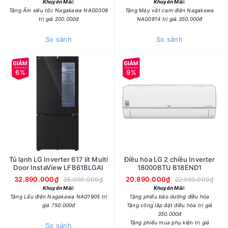
Khuyến Mãi:
Khuyến Mãi:
Tặng Ấm siêu tốc Nagakawa NAG0308
Tặng Máy vắt cam điện Nagakawa
trị giá 200.000đ
NAG0814 trị giá 350.000đ
So sánh
So sánh
6%
9%
Tủ lạnh LG Inverter 617 lít Multi
Điều hòa LG 2 chiều Inverter
Door InstaView LFB61BLGAI
18000BTU B18END1
32.890.000₫
20.890.000₫
35.090.000₫
22.990.000₫
Khuyến Mãi:
Khuyến Mãi:
Tặng Lẩu điện Nagakawa NAG1905 trị
Tặng phiếu bảo dưỡng điều hòa
giá 750.000đ
Tặng công lắp đặt điều hòa trị giá
350.000đ
Tặng phiếu mua phụ kiện trị giá
So sánh