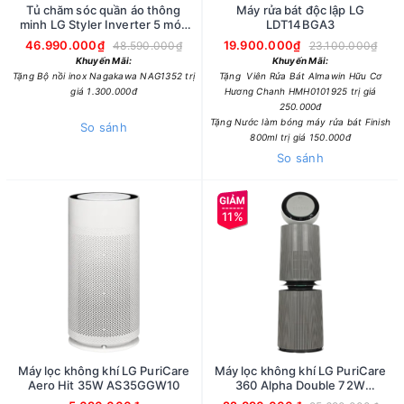
Tủ chăm sóc quần áo thông
Máy rửa bát độc lập LG
minh LG Styler Inverter 5 móc
LDT14BGA3
SC5GMR80H.ABMPEVN
46.990.000₫
19.900.000₫
48.590.000₫
23.100.000₫
Khuyến Mãi:
Khuyến Mãi:
Tặng Bộ nồi inox Nagakawa NAG1352 trị
Tặng Viên Rửa Bát Almawin Hữu Cơ
giá 1.300.000đ
Hương Chanh HMH0101925 trị giá
250.000đ
Tặng Nước làm bóng máy rửa bát Finish
So sánh
800ml trị giá 150.000đ
So sánh
11%
Máy lọc không khí LG PuriCare
Máy lọc không khí LG PuriCare
Aero Hit 35W AS35GGW10
360 Alpha Double 72W
AS10GDBY0