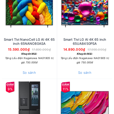
Smart Tivi NanoCell LG AI 4K 65
Smart Tivi LG AI 4K 65 inch
inch 65NANO80ASA
65UA8450PSA
15.590.000₫
14.890.000₫
17.890.000₫
17.990.000₫
Khuyến Mãi:
Khuyến Mãi:
Tặng Lẩu điện Nagakawa NAG1905 trị
Tặng Lẩu điện Nagakawa NAG1905 trị
giá 750.000đ
giá 750.000đ
So sánh
So sánh
9%
11%