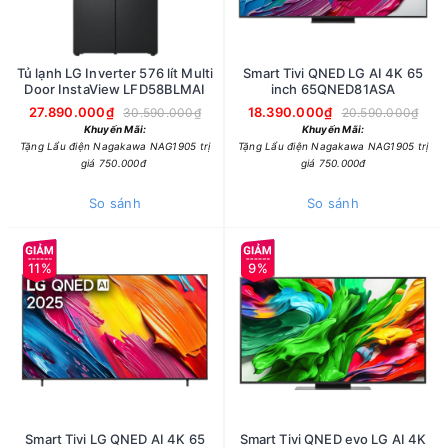
Tủ lạnh LG Inverter 576 lít Multi
Smart Tivi QNED LG AI 4K 65
Door InstaView LFD58BLMAI
inch 65QNED81ASA
27.890.000₫
18.390.000₫
30.590.000₫
20.590.000₫
Khuyến Mãi:
Khuyến Mãi:
Tặng Lẩu điện Nagakawa NAG1905 trị
Tặng Lẩu điện Nagakawa NAG1905 trị
giá 750.000đ
giá 750.000đ
So sánh
So sánh
11%
9%
Smart Tivi LG QNED AI 4K 65
Smart Tivi QNED evo LG AI 4K