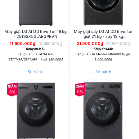
Máy giặt LG AI DD Inverter 19 kg
Máy giặt sấy LG AI DD Inverter
T2519SX5G.AEGPEVN
giặt 21 kg - sấy 12 kg
F2721HVRB
11.900.000₫
31.900.000₫
13.990.000₫
32.890.000₫
Khuyến Mãi:
Khuyến Mãi:
Tặng Bàn Là PANA NI-
Tặng Bếp Từ Mariiko MR6888 trị giá
317TVRA/317TXRA trị giá 390.000đ
1.000.000đ
So sánh
So sánh
6%
9%