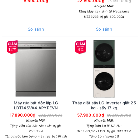
5.690.000₫
22.890.000₫
25.690.000₫
Khuyến Mãi:
Tặng Máy xay sinh tố Nagakawa
NEB3233 trị giá 600.000đ
So sánh
So sánh
12%
4%
Máy rửa bát độc lập LG
Tháp giặt sấy LG Inverter giặt 25
LDT14SVA4.APYPEVN
kg - sấy 17 kg
WT2517NHEG.ABGPEVN
17.890.000₫
57.900.000₫
20.290.000₫
60.590.000₫
Khuyến Mãi:
Khuyến Mãi:
Tặng viên rửa bát Almawin trị giá
Tặng Bàn Là PANA NI-
250.000đ
317TVRA/317TXRA trị giá 390.000đ
Tặng nước làm bóng máy rửa bát Finish
Tặng Lò vi sóng LG