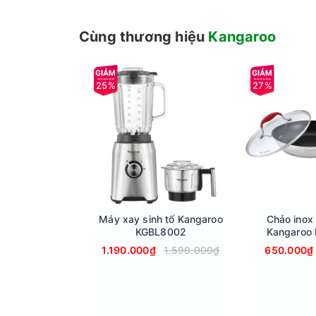
Cùng thương hiệu
Kangaroo
3 chế độ nước: ion kiềm - Khoáng - RO tinh kh
KGRF04E cung cấp ba chế độ nước: nước ion kiề
một van xoay, bạn có thể dễ dàng điều chỉnh gi
25%
27%
Công nghệ điện phân độc quyền tạo nước Hydr
Máy sử dụng công nghệ điện phân độc quyền của
ưu việt, tốt cho sức khỏe. Nước Hydrogen giúp l
chống oxy hóa, hỗ trợ làm chậm quá trình lão hó
Máy xay sinh tố Kangaroo
Chảo inox
KGBL8002
Kangaroo
1.190.000₫
1.590.000₫
650.000₫