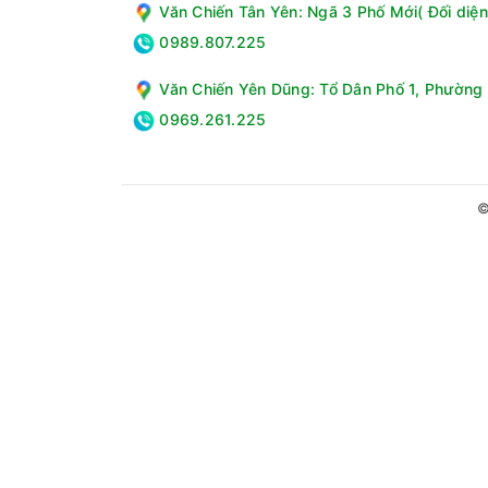
Văn Chiến Tân Yên: Ngã 3 Phố Mới( Đối diện
0989.807.225
Văn Chiến Yên Dũng: Tổ Dân Phố 1, Phường 
0969.261.225
Lợi ích sức khỏe từ nước Hydrogen ion kiềm
Chống oxy hóa mạnh mẽ: Nước Hydrogen giúp l
Bổ sung khoáng chất tự nhiên: Nước Hydroge
©
Giúp tiêu hóa tốt hơn: Nước Hydrogen thúc đẩy
Hấp thu nhanh: Với phân tử nước siêu nhỏ, n
Máy tạo nước Hydrogen ion kiềm Kangaroo Sumir
quyền, thiết kế sang trọng và các tính năng ưu
nước Hydrogen ion kiềm mỗi ngày để duy trì sức
Thông số kỹ thuật Máy tạo nước Hydrogen i
Loại máy lọc nước: Máy lọc nước ion kiềm
Chức năng: Tạo nước Hydrogen
Số vòi lấy nước: 1 (3 chế độ nước)
Thông tin lõi lọc
Số lõi: 4 lõi