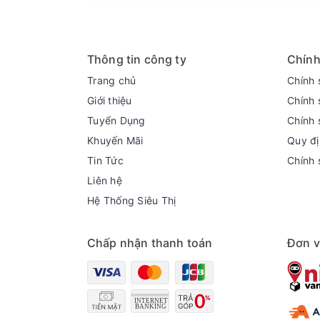
Thông tin công ty
Chính
Trang chủ
Chính 
Giới thiệu
Chính 
Tuyển Dụng
Chính 
Khuyến Mãi
Quy đị
Tin Tức
Chính 
Liên hệ
Hệ Thống Siêu Thị
Chấp nhận thanh toán
Đơn v
Lắp đặt dễ dàng, thiết kế nhỏ gọn
Máy tạo nước ion kiềm Kangaroo Sumire KGRF04E 