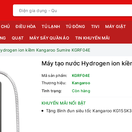
 CHỦ
ĐIỀU HÒA
TỦ LẠNH
TỦ ĐÔNG
TIVI
MÁY GIẶT
ỤNG
QUẠT
MÁY SẤY QUẦN ÁO
TIN KHUYẾN MÃI
Hydrogen ion kiềm Kangaroo Sumire KGRF04E
Máy tạo nước Hydrogen ion ki
Mã sản phẩm:
KGRF04E
Thương hiệu:
Kangaroo
Tình trạng:
Còn hàng
KHUYẾN MÃI NỔI BẬT
Tặng Bình đun siêu tốc Kangaroo KG15SK3 