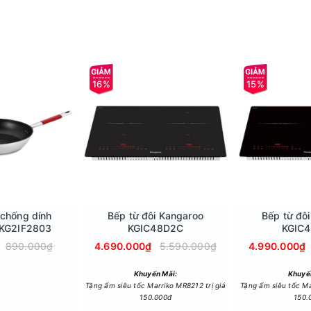
iết
m, nước khoáng và nước RO tinh khiết giúp bạn linh hoạt lựa chọ
ữa các chế độ nước một cách tiện lợi và nhanh chóng.
16%
15%
ogen ion kiềm tốt cho sức khỏe
 Kangaroo với điện cực Titanium có tuổi thọ lên tới 10 năm. Côn
oại bỏ gốc tự do, bổ sung vi khoáng và chất điện giải có lợi cho 
a và cải thiện sức khỏe tổng thể.
 chống dính
Bếp từ đôi Kangaroo
Bếp từ đô
 KG2IF2803
KGIC48D2C
KGIC
890.000₫
4.690.000₫
5.590.000₫
4.990.000₫
Khuyến Mãi:
Khuyế
Tặng ấm siêu tốc Marriko MR8212 trị giá
Tặng ấm siêu tốc Ma
150.000đ
150.