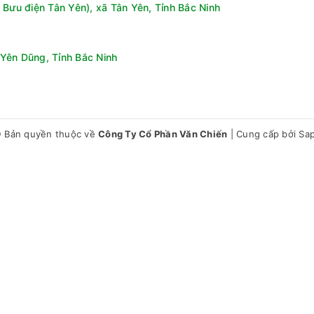
 Bưu điện Tân Yên), xã Tân Yên, Tỉnh Bắc Ninh
Yên Dũng, Tỉnh Bắc Ninh
oại bỏ các chất oxy hóa có hại cho cơ thể, từ đó làm chậm quá t
n cung cấp các khoáng chất như K+, Mg2+, Ca2+, Na+ giúp cơ th
 Bản quyền thuộc về
Công Ty Cổ Phần Văn Chiến
|
Cung cấp bởi
Sa
 quá trình tiêu hóa, hỗ trợ duy trì vóc dáng và cải thiện sức khỏe
ước Hydrogen dễ dàng thẩm thấu vào cơ thể, giúp cung cấp nước n
e KGRF04E là lựa chọn lý tưởng để nâng cấp chất lượng nước uốn
 việt, sản phẩm này không chỉ cung cấp nước tinh khiết mà còn man
 khỏe và cải thiện chất lượng sống.
on kiềm Kangaroo Sumire KGRF04E