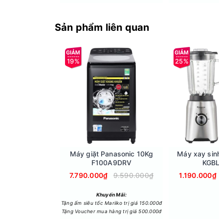
Sản phẩm liên quan
19%
25%
Ngoài ra, độ pH của nước ở mức kiềm tối ưu giúp
rượu bia, và giúp cơ thể duy trì trạng thái cân 
Cụm lõi gộp nguyên khối 4 in 1 thế hệ mới
Máy giặt Panasonic 10Kg
Máy xay sin
F100A9DRV
KGB
Kangaroo Sumire KGRF04E trang bị cụm lõi gộp n
khoáng chất có trong nước. Cùng với hệ thống đ
7.790.000₫
9.590.000₫
1.190.000₫
khỏe người sử dụng.
Khuyến Mãi:
Tặng ấm siêu tốc Mariiko trị giá 150.000đ
Tặng Voucher mua hàng trị giá 500.000đ