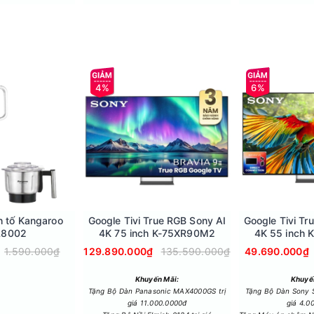
4%
6%
 trung hòa axit dư trong cơ thể, hỗ trợ điều trị các vấn đề về ti
bằng pH lý tưởng.
h tố Kangaroo
Google Tivi True RGB Sony AI
Google Tivi Tr
L8002
4K 75 inch K-75XR90M2
4K 55 inch
guyên khối 4 in 1 thế hệ mới giúp tăng tốc độ nước ra vòi gấp đô
iện phân, lõi gộp này mang lại nước có chất lượng vượt trội, kh
1.590.000₫
129.890.000₫
135.590.000₫
49.690.000₫
Khuyến Mãi:
Khuyế
Tặng Bộ Dàn Panasonic MAX4000GS trị
Tặng Bộ Dàn Sony 
giá 11.000.0000đ
giá 4.0