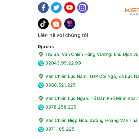
không gian sống. Vòi nước xoay đa hướng giúp v
Thiết kế sang trọng, màu sắc bắt mắt
Sản phẩm có màu sắc sang trọng, hiện đại, mang
phần trang trí nổi bật cho gia đình.
Liên hệ với chúng tôi
Địa chỉ:
Trụ Sở: Văn Chiến Hùng Vương: khu Dịch vụ 
02043.99.22.99
Văn Chiến Lục Nam: TDP Đồi Ngô, xã Lục Na
0988.521.225
Văn Chiến Lục Ngạn: Tổ Dân Phố Minh Khai 1
0978.258.225
Văn Chiến Hiệp Hòa: đường Hoàng Văn Thái, 
0971.105.225