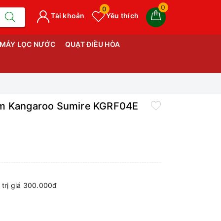
0
0
Tài khoản
Yêu thích
MÁY LỌC NƯỚC
QUẠT ĐIỀU HÒA
ềm Kangaroo Sumire KGRF04E
trị giá 300.000đ