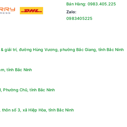
iệc lấy nước trở nên thuận tiện hơn bao giờ hết.
Bán Hàng: 0983.405.225
Zalo:
 lại vẻ đẹp tinh tế cho không gian nội thất của bạn. KGRF04E khôn
0983405225
& giải trí, đường Hùng Vương, phường Bắc Giang, tỉnh Bắc Ninh
m, tỉnh Bắc Ninh
, Phường Chũ, tỉnh Bắc Ninh
thôn số 3, xã Hiệp Hòa, tỉnh Bắc Ninh