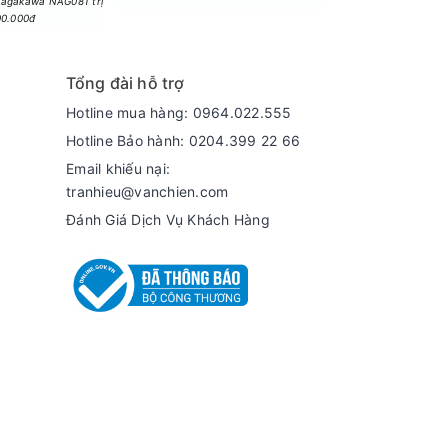
agakawa NAG081 trị
00.000đ
Tổng đài hỗ trợ
Hotline mua hàng: 0964.022.555
Hotline Bảo hành: 0204.399 22 66
Email khiếu nại:
tranhieu@vanchien.com
Đánh Giá Dịch Vụ Khách Hàng
hư để bàn hoặc treo tường, phù hợp với mọi