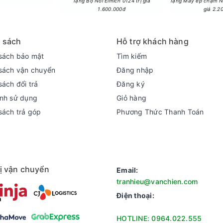
Tặng Bộ Nồi Elmich 0124 trị giá
Tặng Máy ép chậm N
1.600.000đ
giá 2.2
 sách
Hỗ trợ khách hàng
sách bảo mật
Tìm kiếm
sách vận chuyển
Đăng nhập
sách đổi trả
Đăng ký
nh sử dụng
Giỏ hàng
sách trả góp
Phương Thức Thanh Toán
ị vận chuyển
Email:
tranhieu@vanchien.com
Điện thoại:
có thiết kế nhỏ gọn, dễ dàng lắp đặt ở nhiều vị trí khác nhau n
HOTLINE: 0964.022.555