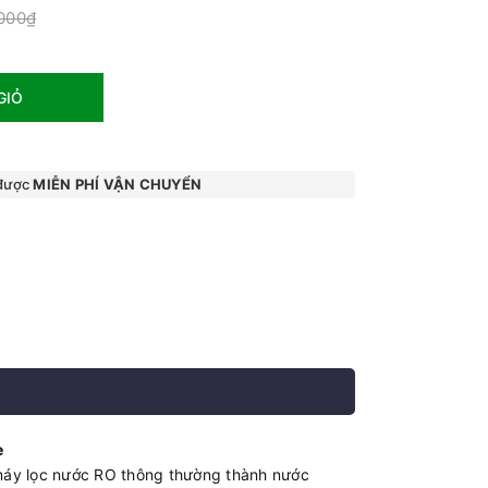
.000₫
GIỎ
 được
MIỄN PHÍ VẬN CHUYỂN
e
máy lọc nước RO thông thường thành nước