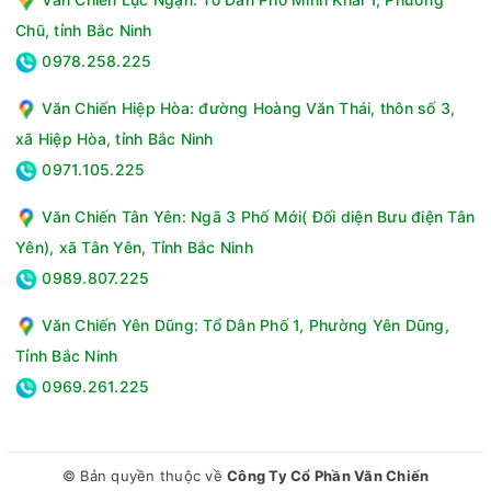
cách dễ dàng.
Chũ, tỉnh Bắc Ninh
0978.258.225
Văn Chiến Hiệp Hòa: đường Hoàng Văn Thái, thôn số 3,
xã Hiệp Hòa, tỉnh Bắc Ninh
0971.105.225
Văn Chiến Tân Yên: Ngã 3 Phố Mới( Đối diện Bưu điện Tân
Yên), xã Tân Yên, Tỉnh Bắc Ninh
0989.807.225
Văn Chiến Yên Dũng: Tổ Dân Phố 1, Phường Yên Dũng,
Đầy đủ phụ kiện đi kèm tiện lợi
Tỉnh Bắc Ninh
Đi kèm với nồi có nhiều phụ kiện hữu ích như cốc đong gạo
0969.261.225
và vá xới cơm. Những phụ kiện này không chỉ giúp việc nấu
ăn trở nên tiện lợi hơn mà còn đảm bảo bạn có thể thực hiện
nhiều món ăn khác nhau chỉ với một thiết bị duy nhất.
Nồi cơm điện Tiger lít JNP-1800-FK hồng sở hữu thiết kế đẹp
© Bản quyền thuộc về
Công Ty Cổ Phần Văn Chiến