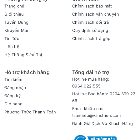
Trang chủ
Chính sách bảo mật
Giới thiệu
Chính sách vận chuyển
Tuyển Dụng
Chính sách đổi trả
Khuyến Mãi
Quy định sử dụng
Tin Tức
Chính sách trả góp
Liên hệ
Hệ Thống Siêu Thị
Hỗ trợ khách hàng
Tổng đài hỗ trợ
Hotline mua hàng:
Tìm kiếm
0964.022.555
Đăng nhập
Công suất 667 W cùng công nghệ tỏa nhiệt 1D
Hotline Bảo hành: 0204.399 22
Chiếc nồi cơm điện nhỏ gọn này hoạt động với công suất 667
Đăng ký
66
W, giúp cơm chín đều, thơm ngon mà không mất quá nhiều
Giỏ hàng
Email khiếu nại:
thời gian. Công suất mạnh mẽ này được kết hợp với công
Phương Thức Thanh Toán
tranhieu@vanchien.com
nghệ tỏa nhiệt 1D không chỉ giúp tiết kiệm điện năng mà còn
Đánh Giá Dịch Vụ Khách Hàng
đảm bảo cơm chín đều và có chất lượng tốt nhất cho gia đình
Nồi cơm điện Tiger lít JNP-1800-FK hồng.