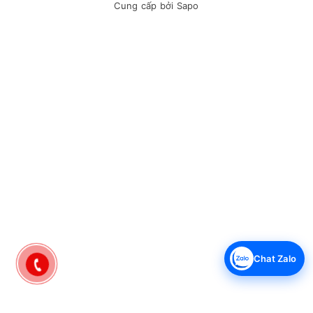
mắt, chức năng nấu đa dạng và nhiều tiện ích đi kèm, sản
Cung cấp bởi
Sapo
phẩm này không chỉ giúp bạn tiết kiệm thời gian và công sức
mà còn mang lại những bữa ăn ngon miệng, đầy đủ dinh
dưỡng cho gia đình.
Thông số kỹ thuật Nồi cơm điện nắp gài Tiger 1.8 lít JNP-
1800-FK
Dung tích:1.8 lít, Số người ăn 4 - 6 người
Công suất:667W
Thương hiệu của:Nhật Bản
Nơi sản xuất:Nhật Bản
Năm ra mắt:Hãng không công bố
Chất liệu lòng nồi:Hợp kim nhôm phủ chống dính
Độ dày lòng nồi:Hãng không công bố
Công nghệ nấu:1D (Toả nhiệt từ 1 hướng)
Chức năng:Nấu cơm, Giữ ấm
Điều khiển:Nút gạt
Chat Zalo
Tiện ích:Tự động hâm
Dây điện:Có thể tháo rời khỏi nồi
Kích thước - Khối lượng:Ngang 31.5 cm - Cao 29.9 cm -