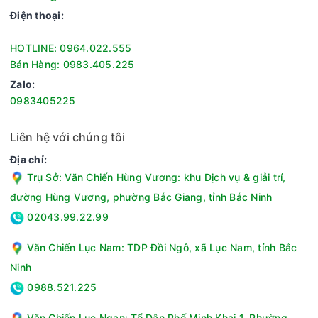
Điện thoại:
HOTLINE: 0964.022.555
Bán Hàng: 0983.405.225
Zalo:
0983405225
Liên hệ với chúng tôi
Địa chỉ:
Trụ Sở: Văn Chiến Hùng Vương: khu Dịch vụ & giải trí,
đường Hùng Vương, phường Bắc Giang, tỉnh Bắc Ninh
Bảng điều khiển dễ dàng dùng
02043.99.22.99
Được trang bị bảng điều khiển đơn giản với nút gạt ở phía
trước, người dùng chỉ cần gạt nút xuống khi nấu và nồi sẽ tự
Văn Chiến Lục Nam: TDP Đồi Ngô, xã Lục Nam, tỉnh Bắc
động chuyển sang chế độ giữ ấm khi cơm chín. Thiết kế này
Ninh
không chỉ dễ dàng sử dụng mà còn tránh được tình trạng
0988.521.225
cơm cháy khét hay khô cứng. Ngay cả những người không
quen sử dụng thiết bị điện tử cũng có thể sử dụng nồi một
Văn Chiến Lục Ngạn: Tổ Dân Phố Minh Khai 1, Phường