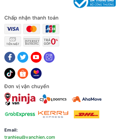
Lòng nồi chống dính, an toàn
Đặc biệt, lòng nồi cơm được sản xuất từ hợp kim nhôm, có
phủ lớp chống dính bền tốt và đảm bảo an toàn cho sức
Chấp nhận thanh toán
khoẻ. Trên thành nồi có thang đo mực nước, giúp bạn dễ
dàng tính toán lượng gạo và nước, đảm bảo cơm luôn chín
ngon. Lớp chống dính này cũng giúp việc vệ sinh nồi trở nên
đơn giản và nhanh chóng hơn rất nhiều.
Dung tích 1.8 lít
Nồi cơm điện Tiger JNP-1800-FK có dung tích 1.8 lít nên có
thể đáp ứng đủ nhu cầu nấu cơm cho gia đình từ 5 – 6 người.
Ngoài ra, nồi còn có thể nấu cháo, làm món hấp, nấu xôi và
thậm chí là làm bánh. Việc đa dạng trong chức năng nấu
Đơn vị vận chuyển
nướng giúp bạn dễ dàng chuẩn bị những bữa ăn phong phú
và đầy dinh dưỡng cho gia đình.
Giữ ấm lên tới 12 tiếng - Nồi cơm điện Tiger lít JNP-1800-
FK hồng
Với tính năng giữ ấm này, Tiger 1.8 lít JNP-1800-FK sẽ đảm
bảo cơm luôn trong trạng thái ấm nóng, tơi xốp cho cả gia
Email:
đình ngay cả trong những bữa cơm muộn.
tranhieu@vanchien.com