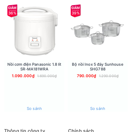
chuyển và bảo quản.
36%
39%
Nồi cơm điện Panasonic 1.8 lít
Bộ nồi Inox 5 đáy Sunhouse
SR-MA181WRA
SHG788
1.090.000₫
790.000₫
1.690.000₫
1.290.000₫
3 màu sắc tha hồ lựa chọn
Với mã nồi cơm điện Tiger 1.8 lít JNP-1800 bạn có thể lựa
So sánh
So sánh
chọn 1 trong 3 gam màu nhẹ nhàng tinh tế: Trắng, hồng và
nâu. Với 3 màu này, người dùng có thể thoải mái lựa chọn
màu sắc sao cho phù hợp với không gian bếp nhà mình.
Thông tin công ty
Chính sách