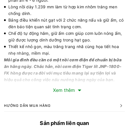
phần ăn 4 - 6 người.
Lòng nồi dày 1.239 mm làm từ hợp kim nhôm tráng men
chống dính.
Bảng điều khiển nút gạt với 2 chức năng nấu và giữ ấm, có
đèn báo tiện quan sát tình trạng cơm.
Chế độ tự động hâm, giữ ấm cơm giúp cơm luôn nóng ấm,
giữ được lượng dinh dưỡng trong hạt gạo.
Thiết kế nhỏ gọn, màu trắng trang nhã cùng họa tiết hoa
nhẹ nhàng, mềm mại.
Mỗi gia đình đều cần có một nồi cơm điện để chuẩn bị bữa
ăn hằng ngày. Chắc hẳn, nồi cơm điện Tiger lít JNP-1800-
FK hồng được ra đời với mục tiêu mang lại sự tiện lợi và
hiệu quả cho công việc nấu nướng hàng ngày của bạn.
Thiết kế nhỏ gọn, màu sắc trang nhã
Xem thêm
Nồi cơm điện Tiger 1.8 lít JNP-1800-FK được sở hữu màu
hồng nhạt cùng với thiết kế nhỏ gọn, tinh tế, với hoa văn
HƯỚNG DẪN MUA HÀNG
trang nhã, bắt mắt. Bên cạnh đói, sản phẩm có những hoa
văn đơn giản, giúp bạn dễ dàng lựa chọn theo sở thích và
phong cách bếp của gia đình. Thiết kế này không chỉ làm
Sản phẩm liên quan
tăng thêm vẻ đẹp cho không gian bếp mà còn rất dễ dàng di