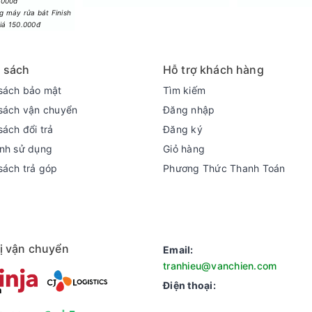
.000đ
 máy rửa bát Finish
giá 150.000đ
 sách
Hỗ trợ khách hàng
sách bảo mật
Tìm kiếm
sách vận chuyển
Đăng nhập
sách đổi trả
Đăng ký
nh sử dụng
Giỏ hàng
sách trả góp
Phương Thức Thanh Toán
ị vận chuyển
Email:
mượt hiển thị
tranhieu@vanchien.com
tion Booster giúp cải thiện độ tương phản và chuyển động. Phù 
Điện thoại: