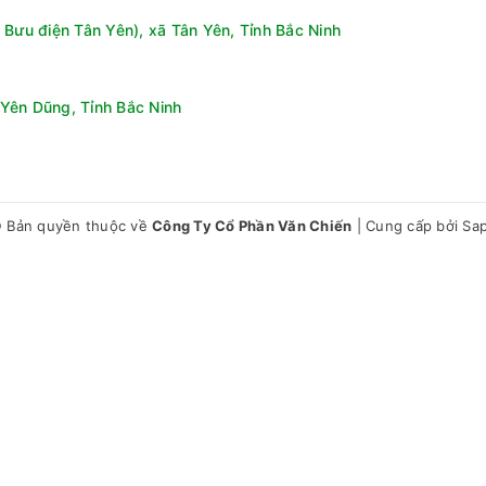
 Bưu điện Tân Yên), xã Tân Yên, Tỉnh Bắc Ninh
Yên Dũng, Tỉnh Bắc Ninh
 Bản quyền thuộc về
Công Ty Cổ Phần Văn Chiến
|
Cung cấp bởi
Sa
 trong không gian
âm thanh giữa tivi và loa tương thích. Âm thanh lan tỏa đều hơn