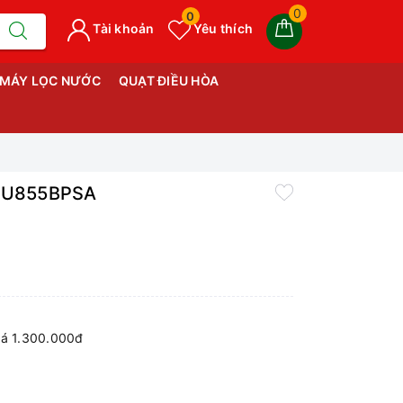
0
0
Tài khoản
Yêu thích
MÁY LỌC NƯỚC
QUẠT ĐIỀU HÒA
65NU855BPSA
iá 1.300.000đ