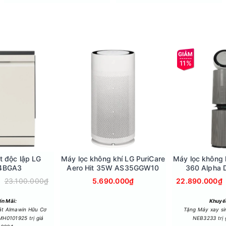
11%
t độc lập LG
Máy lọc không khí LG PuriCare
Máy lọc không 
4BGA3
Aero Hit 35W AS35GGW10
360 Alpha 
AS10
23.100.000₫
5.690.000₫
22.890.000₫
Upscaling 4K
ợp công nghệ α8 AI Super Upscaling 4K giúp cải thiện độ nét cho
n Mãi:
Khuyế
át Almawin Hữu Cơ
Tặng Máy xay s
H0101925 trị giá
NEB3233 trị 