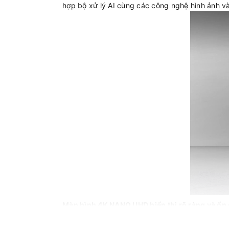
hợp bộ xử lý AI cùng các công nghệ hình ảnh và
Màn hình 4K NANO UHD hiển thị rõ ràng và ổn
Smart Tivi LG 65NU855BPSA sử dụng công nghệ 
loại nội dung khác nhau.