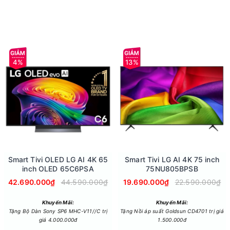
4%
13%
Smart Tivi OLED LG AI 4K 65
Smart Tivi LG AI 4K 75 inch
inch OLED 65C6PSA
75NU805BPSB
42.690.000₫
44.590.000₫
19.690.000₫
22.590.000₫
ung theo thời gian thực
Khuyến Mãi:
Khuyến Mãi:
or 4K Gen3 có khả năng phân tích nội dung đang phát. Hình ảnh và
Tặng Bộ Dàn Sony SP6 MHC-V11//C trị
Tặng Nồi áp suất Goldsun CD4701 trị giá
giá 4.000.000đ
1.500.000đ
g.