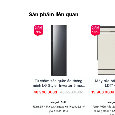
Sản phẩm liên quan
3%
14%
Tủ chăm sóc quần áo thông
Máy rửa bá
minh LG Styler Inverter 5 móc
LDT1
SC5GMR80H.ABMPEVN
46.990.000₫
48.590.000₫
19.900.000₫
Công nghệ HDR10 ProCông nghệ α8 AI Super 
Smart Tivi AI LG 4K 65 inch 65NU855BPSA tích h
Khuyến Mãi:
Khuyế
Tặng Bộ nồi inox Nagakawa NAG1352 trị
Tặng Viên Rửa B
thị rõ ràng hơn trên màn hình kích thước lớn.
giá 1.300.000đ
Hương Chanh HM