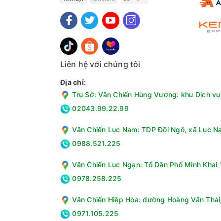
Liên hệ với chúng tôi
Địa chỉ:
Trụ Sở: Văn Chiến Hùng Vương: khu Dịch vụ 
02043.99.22.99
Văn Chiến Lục Nam: TDP Đồi Ngô, xã Lục Na
0988.521.225
Văn Chiến Lục Ngạn: Tổ Dân Phố Minh Khai 1
Tần số quét 60Hz hiển thị mượt mà trong nội
0978.258.225
Smart Tivi LG 65NU855BPSA có tần số quét 60Hz 
mạch hơn.
Văn Chiến Hiệp Hòa: đường Hoàng Văn Thái, 
0971.105.225