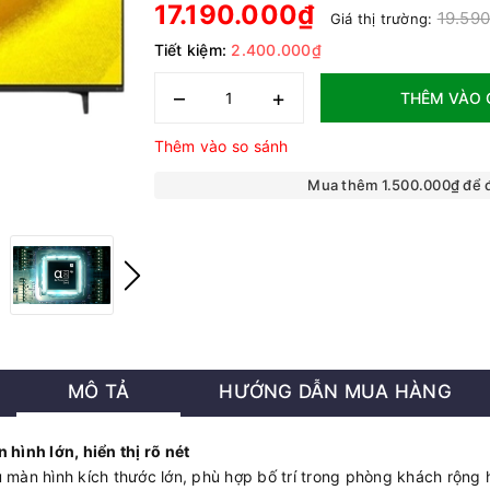
17.190.000₫
19.59
Giá thị trường:
Tiết kiệm:
2.400.000₫
–
+
THÊM VÀO 
Thêm vào so sánh
Mua thêm 1.500.000₫ để
MÔ TẢ
HƯỚNG DẪN MUA HÀNG
ình lớn, hiển thị rõ nét
n hình kích thước lớn, phù hợp bố trí trong phòng khách rộng hoặ