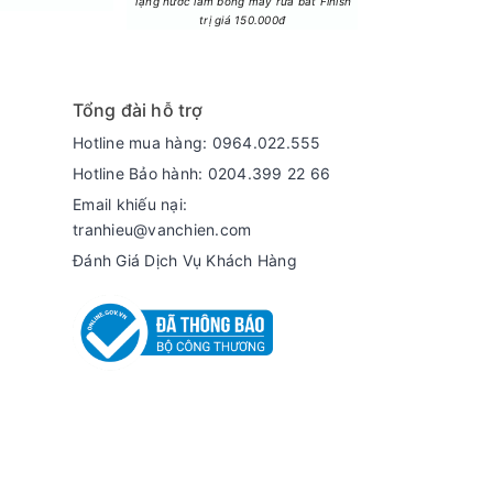
Tặng nước làm bóng máy rửa bát Finish
Tặng Lò vi sóng LG 
trị giá 150.000đ
trị giá 3.
Tổng đài hỗ trợ
Hotline mua hàng: 0964.022.555
Hotline Bảo hành: 0204.399 22 66
Email khiếu nại:
tranhieu@vanchien.com
Đánh Giá Dịch Vụ Khách Hàng
hợp khi xem phim hoặc nội dung có nhiều cảnh