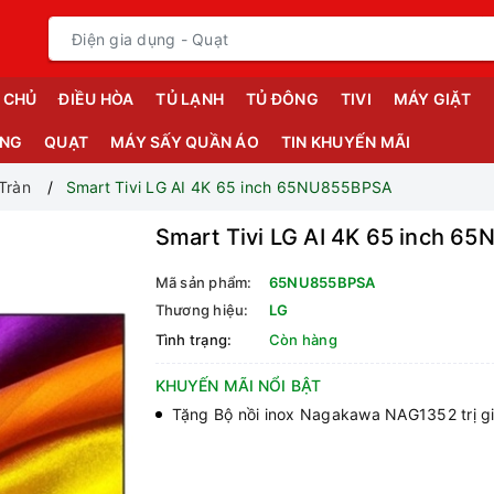
 CHỦ
ĐIỀU HÒA
TỦ LẠNH
TỦ ĐÔNG
TIVI
MÁY GIẶT
ỤNG
QUẠT
MÁY SẤY QUẦN ÁO
TIN KHUYẾN MÃI
Tràn
Smart Tivi LG AI 4K 65 inch 65NU855BPSA
Smart Tivi LG AI 4K 65 inch 
Mã sản phẩm:
65NU855BPSA
Thương hiệu:
LG
Tình trạng:
Còn hàng
KHUYẾN MÃI NỔI BẬT
Tặng Bộ nồi inox Nagakawa NAG1352 trị g