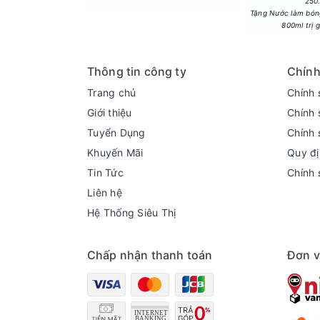
250
Tặng Nước làm bóng
800ml trị 
Thông tin công ty
Chính
Trang chủ
Chính 
Giới thiệu
Chính 
Tuyển Dụng
Chính 
Khuyến Mãi
Quy đị
Tin Tức
Chính 
Liên hệ
Hệ Thống Siêu Thị
Chấp nhận thanh toán
Đơn v
Hỗ trợ HDR10, HLG và Motion Booster tăng độ 
Sản phẩm hỗ trợ các chuẩn HDR10, HLG cùng Mo
chuyển động.