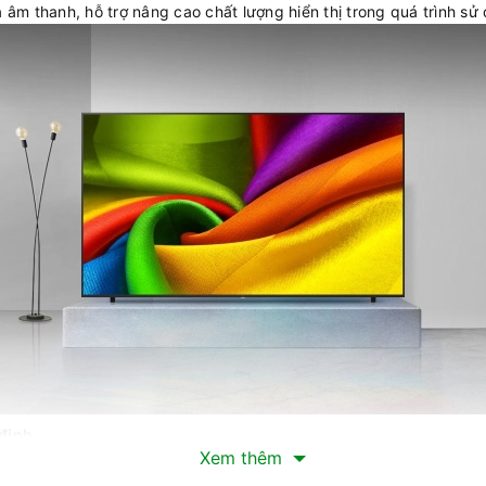
 âm thanh, hỗ trợ nâng cao chất lượng hiển thị trong quá trình s
 định
Xem thêm
4K NANO UHD giúp cải thiện khả năng hiển thị màu sắc và độ nét