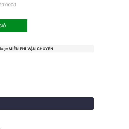
90.000₫
GIỎ
 được
MIỄN PHÍ VẬN CHUYỂN
.