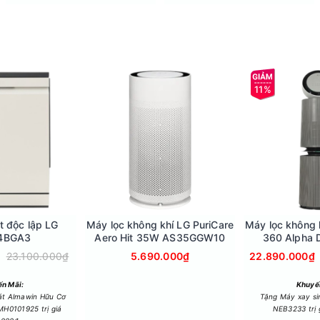
n có thể yên tâm để tivi "tỏa sáng" cả ngày mà không lo tốn quá nh
 một bảo tàng nghệ thuật đến sự tươi mới của thiên nhiên hùng vĩ c
11%
n độ phủ màu cực cao
i LG QNED80BSA đã làm cực tốt điều này với công nghệ Dynamic Q
hủ màu rộng và chính xác đến kinh ngạc. Bạn sẽ cảm nhận được sự 
àng hôn sẽ được tái hiện với độ bão hòa hoàn hảo, không bị bệt m
t độc lập LG
Máy lọc không khí LG PuriCare
Máy lọc không 
4BGA3
Aero Hit 35W AS35GGW10
360 Alpha 
AS10
23.100.000₫
5.690.000₫
22.890.000₫
n Mãi:
Khuyế
át Almawin Hữu Cơ
Tặng Máy xay s
H0101925 trị giá
NEB3233 trị 