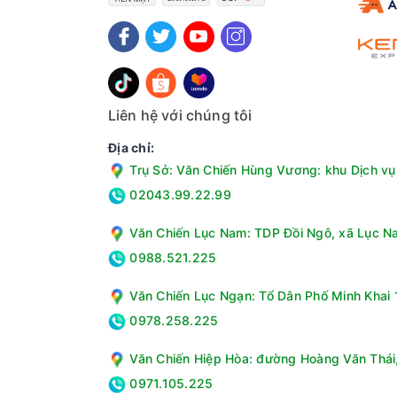
Bộ xử lý AI alpha 7 Gen 9 4K nâng cấp toàn diệ
AI alpha 7 Gen 9 không chỉ là một con chip xử l
vào, nhận diện khuôn mặt, văn bản và cảnh vật 
Liên hệ với chúng tôi
Địa chỉ:
Trụ Sở: Văn Chiến Hùng Vương: khu Dịch vụ 
02043.99.22.99
Văn Chiến Lục Nam: TDP Đồi Ngô, xã Lục Na
0988.521.225
Văn Chiến Lục Ngạn: Tổ Dân Phố Minh Khai 1
0978.258.225
Văn Chiến Hiệp Hòa: đường Hoàng Văn Thái, 
0971.105.225