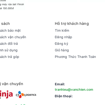
.000đ
 máy rửa bát Finish
giá 150.000đ
 sách
Hỗ trợ khách hàng
dày đặc trên màn hình giúp Smart Tivi LG QNED AI 4K 65 Inch 6
sách bảo mật
Tìm kiếm
 cảnh ban đêm, bạn sẽ thấy màu đen sâu thẳm nhưng các chi tiết t
sách vận chuyển
Đăng nhập
rỡ của màn hình cũng giúp tivi hiển thị tốt trong những căn phòn
sách đổi trả
Đăng ký
nh sử dụng
Giỏ hàng
sách trả góp
Phương Thức Thanh Toán
ị vận chuyển
Email:
tranhieu@vanchien.com
Điện thoại: