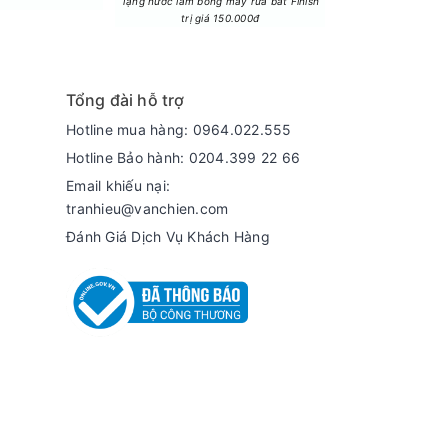
Tặng nước làm bóng máy rửa bát Finish
Tặng Lò vi sóng LG 
trị giá 150.000đ
trị giá 3.
Tổng đài hỗ trợ
5QNED80BSA kiểm soát vùng sáng - tối một cách
Hotline mua hàng: 0964.022.555
rong vùng tối vẫn hiện lên rõ nét, không bị
Hotline Bảo hành: 0204.399 22 66
g có nhiều ánh sáng tự nhiên, đảm bảo hình ảnh
Email khiếu nại:
tranhieu@vanchien.com
Đánh Giá Dịch Vụ Khách Hàng