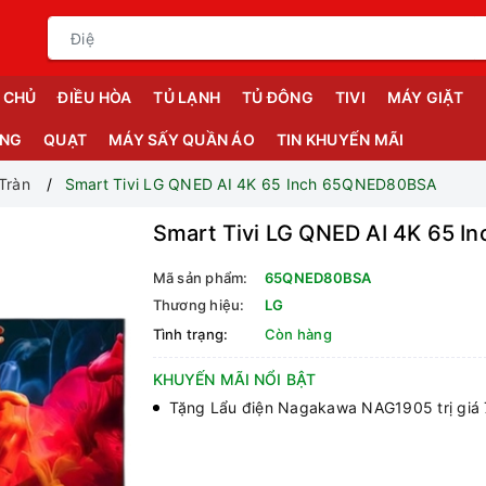
 CHỦ
ĐIỀU HÒA
TỦ LẠNH
TỦ ĐÔNG
TIVI
MÁY GIẶT
ỤNG
QUẠT
MÁY SẤY QUẦN ÁO
TIN KHUYẾN MÃI
Tràn
Smart Tivi LG QNED AI 4K 65 Inch 65QNED80BSA
Smart Tivi LG QNED AI 4K 65 
Mã sản phẩm:
65QNED80BSA
Thương hiệu:
LG
Tình trạng:
Còn hàng
KHUYẾN MÃI NỔI BẬT
Tặng Lẩu điện Nagakawa NAG1905 trị giá