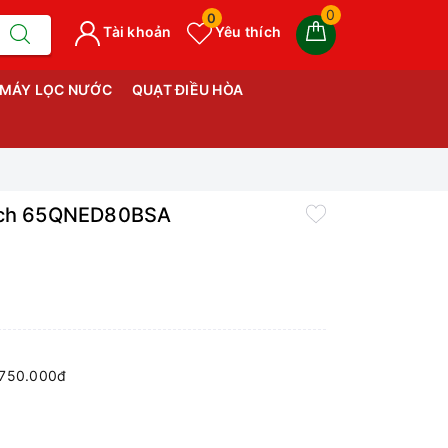
0
0
Tài khoản
Yêu thích
MÁY LỌC NƯỚC
QUẠT ĐIỀU HÒA
Inch 65QNED80BSA
 750.000đ