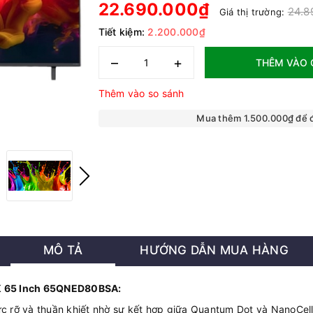
22.690.000₫
24.8
Giá thị trường:
Tiết kiệm:
2.200.000₫
–
+
THÊM VÀO 
Thêm vào so sánh
Mua thêm 1.500.000₫ để
MÔ TẢ
HƯỚNG DẪN MUA HÀNG
4K 65 Inch 65QNED80BSA:
c rỡ và thuần khiết nhờ sự kết hợp giữa Quantum Dot và NanoCell