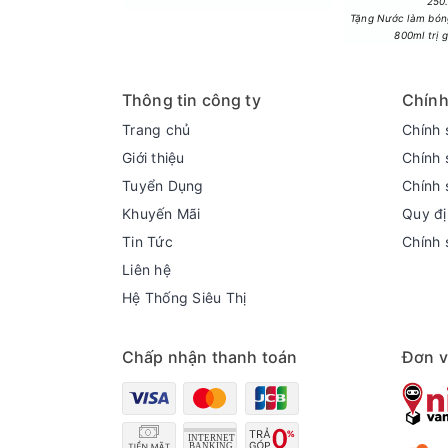
250
Tặng Nước làm bóng
800ml trị 
Công nghệ Mini LED mang đến độ sáng rực rỡ
Thông tin công ty
Chính
Hàng ngàn bóng đèn LED siêu nhỏ được bố trí 
Trang chủ
Chính 
cực kỳ chính xác. Khi xem những bộ phim có bối
Giới thiệu
Chính 
hiện tượng quầng sáng (blooming). Độ sáng rực 
Tuyển Dụng
Chính 
luôn rõ ràng và không bị lóa.
Khuyến Mãi
Quy đị
Tin Tức
Chính 
Liên hệ
Hệ Thống Siêu Thị
Chấp nhận thanh toán
Đơn v