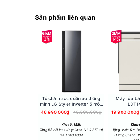
Sản phẩm liên quan
Đặc biệt, nhờ khả năng tối ưu hóa điện năng, bạ
thay đổi không khí ngôi nhà, từ sự tĩnh lặng của
3%
14%
Công nghệ Dynamic QNED Color Pro mang đế
Màu sắc chính là linh hồn của hình ảnh và tiv
sắc thông qua các hạt Nano, tivi mang lại độ p
nhiên. Sắc xanh của rừng già hay sắc đỏ của ho
Tủ chăm sóc quần áo thông
Máy rửa bá
minh LG Styler Inverter 5 móc
LDT1
SC5GMR80H.ABMPEVN
46.990.000₫
48.590.000₫
19.900.000₫
Khuyến Mãi:
Khuyế
Tặng Bộ nồi inox Nagakawa NAG1352 trị
Tặng Viên Rửa B
giá 1.300.000đ
Hương Chanh HM