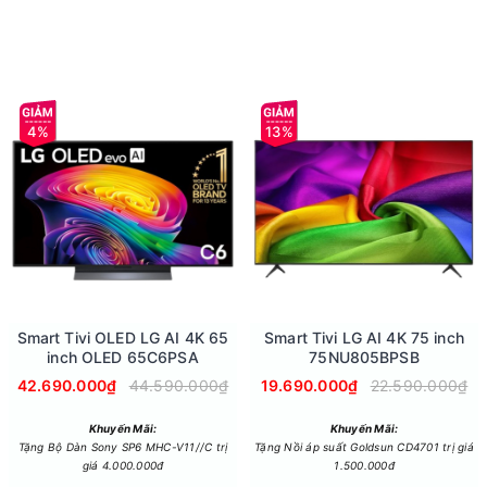
anh điện tử áp sát vào mặt phẳng, loại bỏ cảm giác nặng nề của cá
4%
13%
ẻ thanh thoát, góp phần tôn vinh gu thẩm mỹ tinh tế của gia chủ
ung nghệ thuật phong phú
 trên dòng tivi này chính là tính năng Gallery Mode kết hợp cùng 
ó thể biến màn hình 65 inch thành một khung tranh điện tử trình 
Smart Tivi OLED LG AI 4K 65
Smart Tivi LG AI 4K 75 inch
inch OLED 65C6PSA
75NU805BPSB
42.690.000₫
44.590.000₫
19.690.000₫
22.590.000₫
Khuyến Mãi:
Khuyến Mãi:
Tặng Bộ Dàn Sony SP6 MHC-V11//C trị
Tặng Nồi áp suất Goldsun CD4701 trị giá
giá 4.000.000đ
1.500.000đ