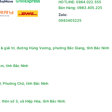
HOTLINE: 0964.022.555
Bán Hàng: 0983.405.225
Zalo:
n tín hiệu đầu vào
0983405225
ý thông thường mà là một hệ thống trí tuệ nhân tạo có khả năng họ
để tinh chỉnh độ sắc nét.
& giải trí, đường Hùng Vương, phường Bắc Giang, tỉnh Bắc Ninh
m, tỉnh Bắc Ninh
, Phường Chũ, tỉnh Bắc Ninh
thôn số 3, xã Hiệp Hòa, tỉnh Bắc Ninh