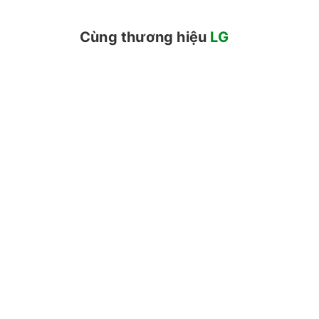
Cùng thương hiệu
LG
Độ mỏng ấn tượng giúp tivi trông như một bức tr
với chân đế chắc chắn, sản phẩm vẫn giữ được v
Trang trí không gian sống với kho tàng nội d
Một trong những điểm khiến người dùng thích thú
khoảng đen trống trải khi không sử dụng, bạn c
hoặc các video phong cảnh bình yên.