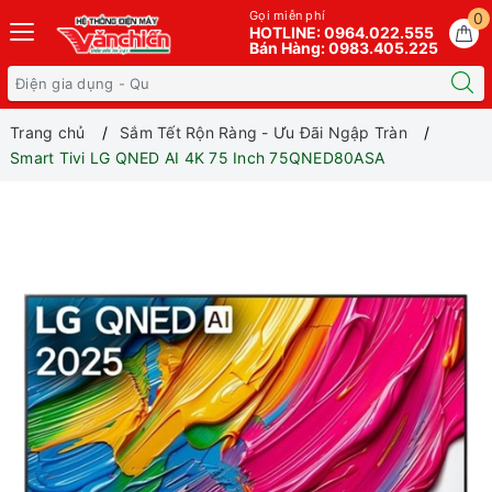
Gọi miễn phí
0
HOTLINE: 0964.022.555
Bán Hàng: 0983.405.225
Trang chủ
Sắm Tết Rộn Ràng - Ưu Đãi Ngập Tràn
Smart Tivi LG QNED AI 4K 75 Inch 75QNED80ASA