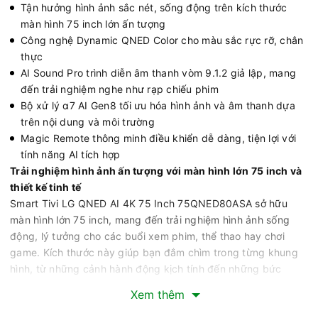
Tận hưởng hình ảnh sắc nét, sống động trên kích thước
màn hình 75 inch lớn ấn tượng
Công nghệ Dynamic QNED Color cho màu sắc rực rỡ, chân
thực
AI Sound Pro trình diễn âm thanh vòm 9.1.2 giả lập, mang
đến trải nghiệm nghe như rạp chiếu phim
Bộ xử lý α7 AI Gen8 tối ưu hóa hình ảnh và âm thanh dựa
trên nội dung và môi trường
Magic Remote thông minh điều khiển dễ dàng, tiện lợi với
tính năng AI tích hợp
Trải nghiệm hình ảnh ấn tượng với màn hình lớn 75 inch và
thiết kế tinh tế
Smart Tivi LG QNED AI 4K 75 Inch 75QNED80ASA sở hữu
màn hình lớn 75 inch, mang đến trải nghiệm hình ảnh sống
động, lý tưởng cho các buổi xem phim, thể thao hay chơi
game. Kích thước này giúp bạn đắm chìm trong từng khung
hình, từ những cảnh hành động kịch tính đến những bức
tranh thiên nhiên hùng vĩ.
Xem thêm