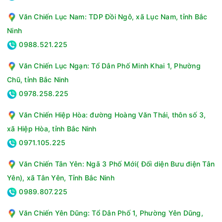
sáng, dù là cảnh hoàng hôn rực rỡ hay các trận đấu thể thao
Văn Chiến Lục Nam: TDP Đồi Ngô, xã Lục Nam, tỉnh Bắc
đầy kịch tính.
Ninh
0988.521.225
Văn Chiến Lục Ngạn: Tổ Dân Phố Minh Khai 1, Phường
Chũ, tỉnh Bắc Ninh
0978.258.225
Văn Chiến Hiệp Hòa: đường Hoàng Văn Thái, thôn số 3,
xã Hiệp Hòa, tỉnh Bắc Ninh
Kết hợp với HDR10, Dynamic QNED Color còn có thể nâng
0971.105.225
cao độ tương phản và chi tiết, giúp mọi nội dung trở nên sống
động hơn. Công nghệ này đặc biệt phù hợp cho những ai yêu
Văn Chiến Tân Yên: Ngã 3 Phố Mới( Đối diện Bưu điện Tân
thích phim ảnh và muốn trải nghiệm màu sắc chuẩn ngay tại
Yên), xã Tân Yên, Tỉnh Bắc Ninh
nhà.
0989.807.225
Tái hiện chuẩn điện ảnh với chế độ Filmmaker Mode
Chế độ Filmmaker Mode trên Smart Tivi LG QNED AI 4K 75
Văn Chiến Yên Dũng: Tổ Dân Phố 1, Phường Yên Dũng,
Inch 75QNED80ASA hứa hẹn mang đến cho người dùng trải