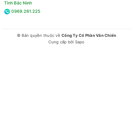
Tỉnh Bắc Ninh
nghiệm xem phim đúng với tầm nhìn của đạo diễn. Bằng cách
0969.261.225
tắt các hiệu ứng làm mịn chuyển động và giữ nguyên tỷ lệ
khung hình, màu sắc cùng độ sáng gốc, chế độ này đảm bảo
bạn thưởng thức bộ phim đúng như ý định ban đầu của nhà
làm phim. Filmmaker Mode là lựa chọn hoàn hảo cho các tín
© Bản quyền thuộc về
Công Ty Cổ Phần Văn Chiến
đồ điện ảnh, giúp bạn cảm nhận trọn vẹn từng thước phim
Cung cấp bởi
Sapo
mà không bị can thiệp bởi các hiệu ứng nhân tạo.
Thưởng thức âm thanh bao trùm với công nghệ AI Sound
Pro giả lập 9.1.2 kênh
Tivi LG QNED AI 4K 75 Inch 75QNED80ASA được trang bị
công nghệ AI Sound Pro, có thể nâng cấp âm thanh 2 kênh
của tivi thành âm thanh vòm giả lập 9.1.2, mang đến trải
nghiệm nghe sống động như trong rạp chiếu phim. Công
nghệ này phân tích nội dung âm thanh và tối ưu hóa theo
không gian phòng, tạo ra hiệu ứng âm thanh bao trùm, từ
tiếng động nhỏ đến những âm thanh bùng nổ. Dù là tiếng
sóng vỗ trong phim tài liệu hay tiếng động cơ gầm rú trong
phim hành động, bạn đều cảm nhận được sự chân thực và rõ
nét.