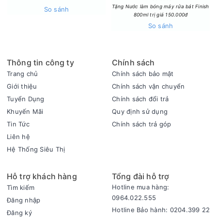
thiết bị bổ sung.
Tặng Nước làm bóng máy rửa bát Finish
So sánh
Tái tạo hình ảnh sắc nét với công nghệ nâng cấp 4K Super
800ml trị giá 150.000đ
So sánh
Upscaling
Công nghệ 4K Super Upscaling trên Smart Tivi LG QNED AI
4K 75 Inch 75QNED80ASA là điểm nhấn giúp nâng tầm chất
lượng hình ảnh. Dù nội dung gốc có độ phân giải thấp, công
Thông tin công ty
Chính sách
nghệ này sẽ sử dụng thuật toán AI để nâng cấp lên chuẩn
Trang chủ
Chính sách bảo mật
4K, mang lại hình ảnh sắc nét, chi tiết hơn. Các chi tiết nhỏ
Giới thiệu
Chính sách vận chuyển
như kết cấu bề mặt, đường nét hay màu sắc đều được tái
Tuyển Dụng
Chính sách đổi trả
hiện rõ ràng với chất lượng tối ưu.
Khuyến Mãi
Quy định sử dụng
Tin Tức
Chính sách trả góp
Liên hệ
Hệ Thống Siêu Thị
Hỗ trợ khách hàng
Tổng đài hỗ trợ
Hotline mua hàng:
Tìm kiếm
0964.022.555
Đăng nhập
Hotline Bảo hành: 0204.399 22
Đăng ký
Tivi còn kết hợp với công nghệ Dynamic Tone Mapping để cải