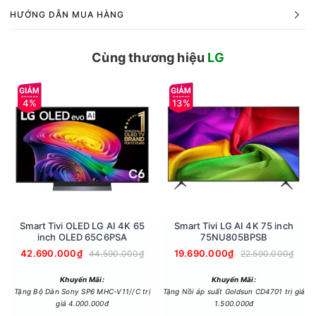
HƯỚNG DẪN MUA HÀNG
Cùng thương hiệu
LG
4%
13%
Chân đế được chế tác vỏ nhựa lõi kim loại chắc chắn giúp
bạn dễ bố trí tivi trên bàn hoặc tùy chọn gắn tường, giúp
thiết bị trở thành điểm nhấn tinh tế trong ngôi nhà của bạn.
Smart Tivi OLED LG AI 4K 65
Smart Tivi LG AI 4K 75 inch
Với khả năng xử lý ánh sáng tốt, tivi này giảm thiểu hiện
inch OLED 65C6PSA
75NU805BPSB
tượng chói sáng, mang lại góc nhìn rộng, phù hợp khi xem
42.690.000₫
19.690.000₫
44.590.000₫
22.590.000₫
cùng gia đình hay bạn bè.
Khuyến Mãi:
Khuyến Mãi:
Hiệu năng vượt trội nhờ bộ xử lý α7 AI 4K Gen8 hiện đại
Tặng Bộ Dàn Sony SP6 MHC-V11//C trị
Tặng Nồi áp suất Goldsun CD4701 trị giá
Bộ xử lý α7 AI 4K Gen8 được LG trang bị cho tivi QNED AI 4K
giá 4.000.000đ
1.500.000đ