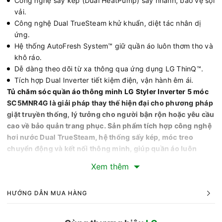
Công nghệ sấy kép (Dual HeatPump) sấy nhanh, bảo vệ sợi
vải.
Công nghệ Dual TrueSteam khử khuẩn, diệt tác nhân dị
ứng.
Hệ thống AutoFresh System™ giữ quần áo luôn thơm tho và
khô ráo.
Dễ dàng theo dõi từ xa thông qua ứng dụng LG ThinQ™.
Tích hợp Dual Inverter​ tiết kiệm điện, vận hành êm ái.
Tủ chăm sóc quần áo thông minh LG Styler Inverter 5 móc
SC5MNR4G là giải pháp thay thế hiện đại cho phương pháp
giặt truyền thống, lý tưởng cho người bận rộn hoặc yêu cầu
cao về bảo quản trang phục. Sản phẩm tích hợp công nghệ
hơi nước Dual TrueSteam, hệ thống sấy kép, móc treo
chuyển động và kết nối thông minh, giúp quần áo luôn
thơm tho, phẳng phiu và sạch khuẩn mà không cần giặt
Xem thêm
bằng nước.
Thiết kế
HƯỚNG DẪN MUA HÀNG
- Sản phẩm nổi bật với thiết kế dạng tủ đứng gọn gàng, phủ
sắc xanh rêu cá tính, mang lại cảm giác mới mẻ cho không
gian nội thất cao cấp như phòng ngủ, phòng thay đồ hoặc