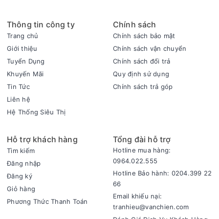
Công nghệ giặt + sấy
Thông tin công ty
Chính sách
- Công nghệ Dual TrueSteam sử dụng hơi nước nhiệt độ cao
Trang chủ
Chính sách bảo mật
để khử trùng, loại bỏ mùi hôi và giảm thiểu tác nhân gây dị
Giới thiệu
Chính sách vận chuyển
ứng mà không cần chất tẩy rửa.
Tuyển Dụng
Chính sách đổi trả
- Hệ thống sấy kép Dual HeatPump vận hành ở nhiệt độ thấp,
Khuyến Mãi
Quy định sử dụng
giúp trang phục khô tự nhiên, mềm mại mà không bị biến
Tin Tức
Chính sách trả góp
dạng hoặc mất màu.
Liên hệ
Hệ Thống Siêu Thị
Hỗ trợ khách hàng
Tổng đài hỗ trợ
Hotline mua hàng:
Tìm kiếm
0964.022.555
Đăng nhập
Hotline Bảo hành: 0204.399 22
Đăng ký
66
Giỏ hàng
Email khiếu nại:
Phương Thức Thanh Toán
tranhieu@vanchien.com