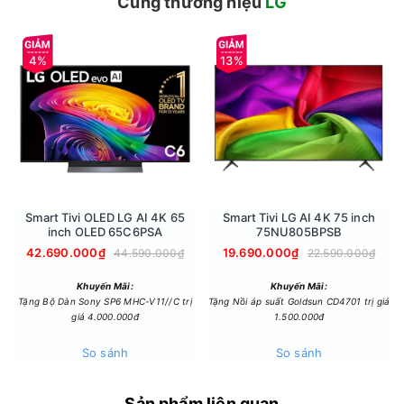
Cùng thương hiệu
LG
khu vực làm việc tại nhà.
- Toàn bộ khung và cánh tủ sử dụng vật liệu kim loại, kết hợp
4%
13%
cửa kính chịu lực mờ, không chỉ bền mà còn đảm bảo an toàn
khi sử dụng hơi nước nóng.
Smart Tivi OLED LG AI 4K 65
Smart Tivi LG AI 4K 75 inch
inch OLED 65C6PSA
75NU805BPSB
42.690.000₫
19.690.000₫
44.590.000₫
22.590.000₫
Khuyến Mãi:
Khuyến Mãi:
Tặng Bộ Dàn Sony SP6 MHC-V11//C trị
Tặng Nồi áp suất Goldsun CD4701 trị giá
giá 4.000.000đ
1.500.000đ
Bảng điều khiển
- Bảng điều khiển cảm ứng với giao diện tiếng Việt dễ hiểu,
So sánh
So sánh
tích hợp màn hình LED hiển thị rõ nét, cho phép theo dõi
trạng thái hoạt động một cách trực quan.
Sản phẩm liên quan