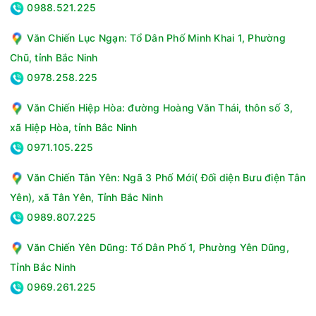
0988.521.225
Văn Chiến Lục Ngạn: Tổ Dân Phố Minh Khai 1, Phường
Chũ, tỉnh Bắc Ninh
0978.258.225
Văn Chiến Hiệp Hòa: đường Hoàng Văn Thái, thôn số 3,
xã Hiệp Hòa, tỉnh Bắc Ninh
0971.105.225
Tủ chăm sóc quần áo thông minh LG Styler Inverter 5 móc
Văn Chiến Tân Yên: Ngã 3 Phố Mới( Đối diện Bưu điện Tân
SC5MNR4G kết hợp giữa công nghệ hơi nước, sấy nhẹ, khử
mùi và làm mới nhanh, mang lại giải pháp toàn diện cho việc
Yên), xã Tân Yên, Tỉnh Bắc Ninh
bảo quản quần áo hàng ngày. Với thiết kế tinh tế và các tính
0989.807.225
năng điều khiển từ xa tiện lợi, đây là lựa chọn đáng giá thay
thế máy giặt cho những ai đề cao sự tiện nghi, vệ sinh và
Văn Chiến Yên Dũng: Tổ Dân Phố 1, Phường Yên Dũng,
chăm sóc trang phục chuyên nghiệp ngay tại nhà.
Tỉnh Bắc Ninh
Thông số kỹ thuật Tủ chăm sóc quần áo thông minh LG
0969.261.225
Styler Inverter 5 móc SC5MNR4G