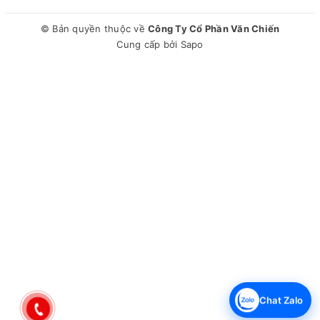
Loại máy giặt:Tủ chăm sóc quần áo
Số móc:5 móc
© Bản quyền thuộc về
Công Ty Cổ Phần Văn Chiến
Kiểu động cơ:Công nghệ HeatPump
Cung cấp bởi
Sapo
Chất liệu vỏ máy:Kim loại
Chất liệu cửa máy:Kim loại
Sản xuất tại:Hàn Quốc
Năm ra mắt:2024
Thời gian bảo hành động cơ:10 năm
Loại Inverter:Dual Inverter
Chương trình:Hút ẩm, Sấy khô, Diệt khuẩn, Chăm sóc quần
áo
Công nghệ giặt:Công nghệ Dual TrueSteam
Công nghệ sấy:Công nghệ sấy kép (Dual HeatPump)
Bảng điều khiển:Tiếng Việt cảm ứng có màn hình hiển thị
Tiện ích:Tạo và giữ nếp ly quần tây, Chế độ hút ẩm xung
quanh, Chẩn đoán lỗi Smart Diagnosis, Hệ thống AutoFresh
System, Moving Hanger - Móc treo chuyển động linh hoạt,
Cho phép điều khiển máy giặt từ xa qua ứng dụng LG
ThinQ
Chat Zalo
Kích thước - Khối lượng:Cao 196.5 cm - Ngang 60 cm -