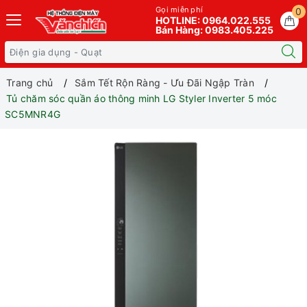
Gọi miễn phí
0
HOTLINE: 0964.022.555
Bán Hàng: 0983.405.225
Trang chủ
Sắm Tết Rộn Ràng - Ưu Đãi Ngập Tràn
Tủ chăm sóc quần áo thông minh LG Styler Inverter 5 móc
SC5MNR4G