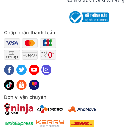
Đánh Giá Dịch Vụ Khách Hàng
Động cơ - Công nghệ tiết kiệm điện
- Sản phẩm được trang bị công nghệ Inverter kết hợp cơ chế
sấy kép Dual HeatPump giúp duy trì hiệu quả hoạt động ổn
định, hạn chế tiêu thụ điện năng và giảm tiếng ồn khi vận
hành. Giải pháp này không chỉ tối ưu chi phí điện hằng tháng
Chấp nhận thanh toán
mà còn tăng tuổi thọ cho thiết bị, đặc biệt phù hợp với nhu
cầu sử dụng liên tục tại nhà.
Đơn vị vận chuyển
Tiện ích
- Móc treo chuyển động nhẹ nhàng (Moving Hanger) giúp rũ