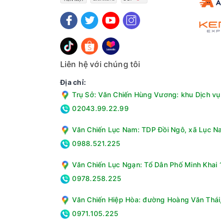
Liên hệ với chúng tôi
Địa chỉ:
Trụ Sở: Văn Chiến Hùng Vương: khu Dịch vụ 
02043.99.22.99
Văn Chiến Lục Nam: TDP Đồi Ngô, xã Lục Na
0988.521.225
Văn Chiến Lục Ngạn: Tổ Dân Phố Minh Khai 1
- Hiệu suất làm lạnh của tủ lạnh LG Inverter đ
0978.258.225
Văn Chiến Hiệp Hòa: đường Hoàng Văn Thái, 
0971.105.225