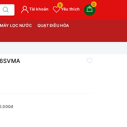
0
0
Tài khoản
Yêu thích
MÁY LỌC NƯỚC
QUẠT ĐIỀU HÒA
D46SVMA
70.000đ