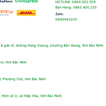
HOTLINE: 0964.022.555
Bán Hàng: 0983.405.225
Zalo:
0983405225
& giải trí, đường Hùng Vương, phường Bắc Giang, tỉnh Bắc Ninh
m, tỉnh Bắc Ninh
, Phường Chũ, tỉnh Bắc Ninh
ược tăng cường nhờ công nghệ làm lạnh từ cánh tủ DoorCooling+, ch
thôn số 3, xã Hiệp Hòa, tỉnh Bắc Ninh