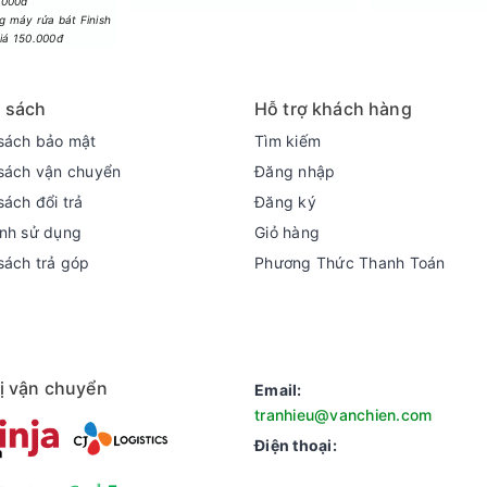
hực phẩm
.000đ
 máy rửa bát Finish
ược phân bổ đồng đều cho các ngăn trong tủ lạnh, thực phẩm và đồ 
giá 150.000đ
uản hiệu quả những loại thực phẩm tươi sống như cá, thịt mà kh
 sách
Hỗ trợ khách hàng
sách bảo mật
Tìm kiếm
sách vận chuyển
Đăng nhập
sách đổi trả
Đăng ký
nh sử dụng
Giỏ hàng
sách trả góp
Phương Thức Thanh Toán
ị vận chuyển
Email:
tranhieu@vanchien.com
Điện thoại:
các loại thực phẩm trong tủ lạnh, qua đó kéo dài độ tươi ngon và