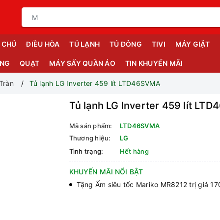
 CHỦ
ĐIỀU HÒA
TỦ LẠNH
TỦ ĐÔNG
TIVI
MÁY GIẶT
ỤNG
QUẠT
MÁY SẤY QUẦN ÁO
TIN KHUYẾN MÃI
Tràn
Tủ lạnh LG Inverter 459 lít LTD46SVMA
Tủ lạnh LG Inverter 459 lít LT
Mã sản phẩm:
LTD46SVMA
Thương hiệu:
LG
Tình trạng:
Hết hàng
KHUYẾN MÃI NỔI BẬT
Tặng Ấm siêu tốc Mariko MR8212 trị giá 1