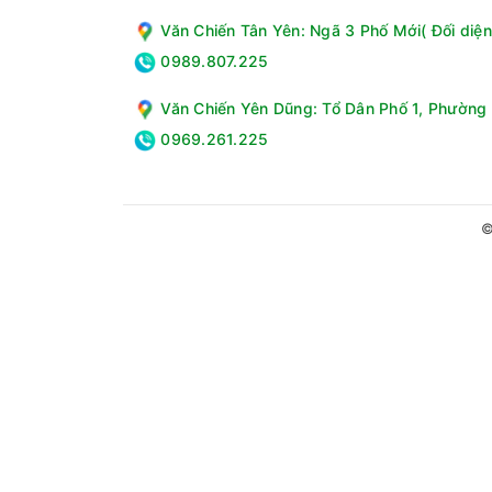
Văn Chiến Tân Yên: Ngã 3 Phố Mới( Đối diện
0989.807.225
Văn Chiến Yên Dũng: Tổ Dân Phố 1, Phường 
0969.261.225
©
Công nghệ kháng khuẩn khử mùi
- Công nghệ Hygiene Fresh+ loại bỏ mùi hôi cùn
quả cho tủ lạnh khi hoạt động.