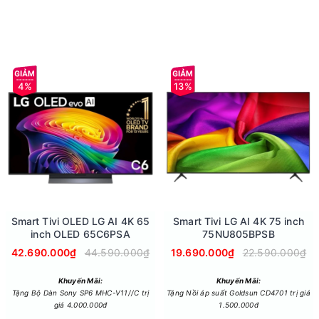
hu cầu sử dụng hàng ngày của gia đình.
 để có thể lưu trữ, bảo quản nhiều loại thực phẩm.
4%
13%
Smart Tivi OLED LG AI 4K 65
Smart Tivi LG AI 4K 75 inch
inch OLED 65C6PSA
75NU805BPSB
42.690.000₫
44.590.000₫
19.690.000₫
22.590.000₫
Khuyến Mãi:
Khuyến Mãi:
Tặng Bộ Dàn Sony SP6 MHC-V11//C trị
Tặng Nồi áp suất Goldsun CD4701 trị giá
giá 4.000.000đ
1.500.000đ