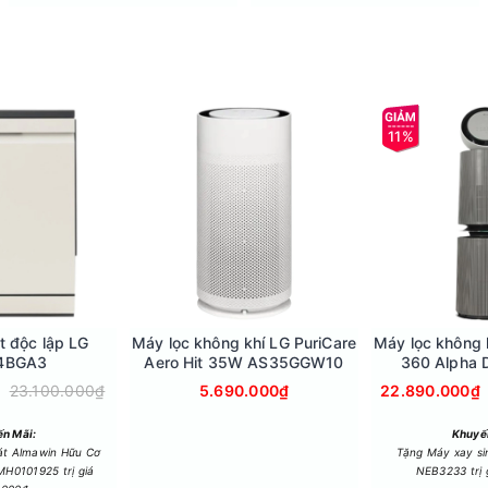
100 lít và khay chứa đá Spaceplus tiện lợi, phù hợp cho cả gia đì
11%
t độc lập LG
Máy lọc không khí LG PuriCare
Máy lọc không 
4BGA3
Aero Hit 35W AS35GGW10
360 Alpha 
AS10
23.100.000₫
5.690.000₫
22.890.000₫
n Mãi:
Khuyế
át Almawin Hữu Cơ
Tặng Máy xay s
thụ vừa phải, đảm bảo hoạt động bền bỉ lâu dài nhờ có công nghệ 
H0101925 trị giá
NEB3233 trị 