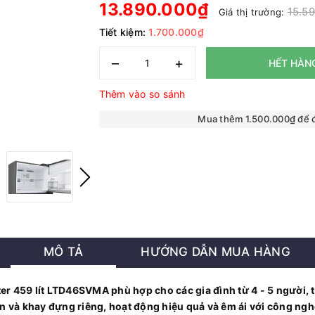
13.890.000₫
15.5
Giá thị trường:
Tiết kiệm:
1.700.000₫
–
+
HẾT HÀN
Thêm vào so sánh
Mua thêm 1.500.000₫ để
MÔ TẢ
HƯỚNG DẪN MUA HÀNG
rter 459 lít LTD46SVMA phù hợp cho các gia đình từ 4 - 5 người
n và khay đựng riêng, hoạt động hiệu quả và êm ái với công ngh