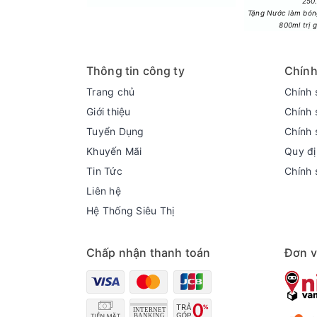
Công nghệ làm lạnh + Công nghệ bảo quản t
250
Tặng Nước làm bóng
- Với luồng khí lạnh đa chiều Multi Air Flow đ
800ml trị 
- Ngăn chứa 0 độ Fresh Zone có khả năng bảo q
Thông tin công ty
Chính
Trang chủ
Chính 
Giới thiệu
Chính 
Tuyển Dụng
Chính 
Khuyến Mãi
Quy đị
Tin Tức
Chính 
Liên hệ
Hệ Thống Siêu Thị
Chấp nhận thanh toán
Đơn v
- Công nghệ LINEARCooling giữ được độ ẩm cho 