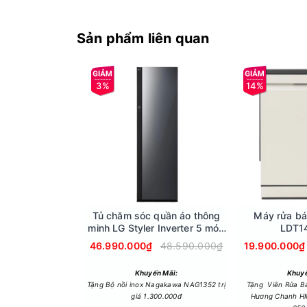
Ngăn đá
- Dung tích ngăn đá của tủ lạnh LG này đạt mức 
Sản phẩm liên quan
3%
14%
Tủ chăm sóc quần áo thông
Máy rửa bá
minh LG Styler Inverter 5 móc
LDT1
SC5GMR80H.ABMPEVN
46.990.000₫
48.590.000₫
19.900.000₫
Công nghệ tiết kiệm điện
Khuyến Mãi:
Khuyế
Tặng Bộ nồi inox Nagakawa NAG1352 trị
Tặng Viên Rửa B
- Tủ lạnh vận hành êm ái, lượng điện năng tiêu 
giá 1.300.000đ
Hương Chanh HM