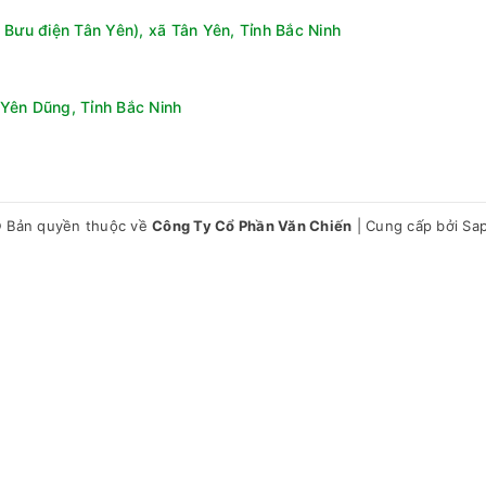
 Bưu điện Tân Yên), xã Tân Yên, Tỉnh Bắc Ninh
Yên Dũng, Tỉnh Bắc Ninh
 Bản quyền thuộc về
Công Ty Cổ Phần Văn Chiến
|
Cung cấp bởi
Sa
g một số loại vi khuẩn trong tủ lạnh, bên cạnh đó còn mang đến n