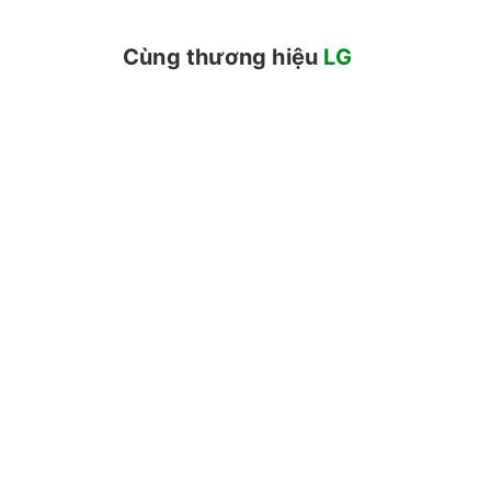
Ngăn lạnh
Cùng thương hiệu
LG
- Dung tích ngăn lạnh là 359 lít, đáp ứng tốt n
- Bên trong tủ lạnh chia làm nhiều ngăn và khay