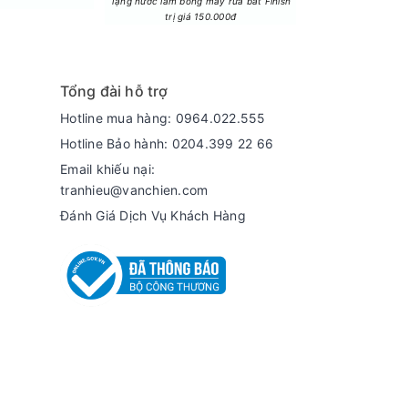
Tặng nước làm bóng máy rửa bát Finish
Tặng Lò vi sóng LG 
trị giá 150.000đ
trị giá 3.
uống cũng sẽ mát hơn và tươi ngon lâu hơn.
ông cần rã đông ở ngăn khác.
Tổng đài hỗ trợ
Hotline mua hàng: 0964.022.555
Hotline Bảo hành: 0204.399 22 66
Email khiếu nại:
tranhieu@vanchien.com
Đánh Giá Dịch Vụ Khách Hàng
 sạch sẽ.